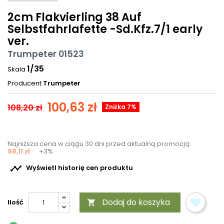
2cm Flakvierling 38 Auf
Selbstfahrlafette -Sd.Kfz.7/1 early
ver.
Trumpeter 01523
1/35
Skala
Producent
Trumpeter
100,63 zł
108,20 zł
Zniżka 7%
Najniższa cena w ciągu 30 dni przed aktualną promocją:
98,11 zł
+3%

Wyświetl historię cen produktu
Dodaj do koszyka
Ilość
