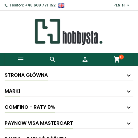

Telefon:
+48 609 771 152
PLN zł
0



shopping_cart
STRONA GŁÓWNA
MARKI
COMFINO - RATY 0%
PAYNOW VISA MASTERCART