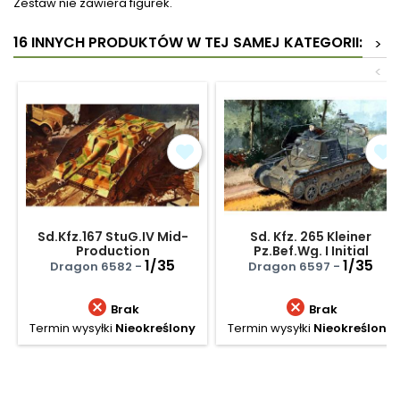
Zestaw nie zawiera figurek.
16 INNYCH PRODUKTÓW W TEJ SAMEJ KATEGORII:
>
<
Sd.Kfz.167 StuG.IV Mid-
Sd. Kfz. 265 Kleiner
Production
Pz.Bef.Wg. I Initial
1/35
Production - Smart Kit
1/35
Dragon 6582 -
Dragon 6597 -


Brak
Brak
Termin wysyłki
Nieokreślony
Termin wysyłki
Nieokreślony