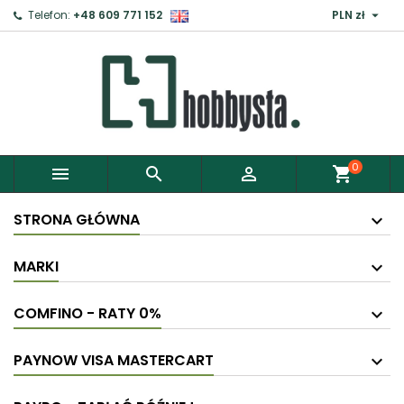

Telefon:
+48 609 771 152
PLN zł
0



shopping_cart
STRONA GŁÓWNA
MARKI
COMFINO - RATY 0%
PAYNOW VISA MASTERCART