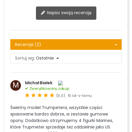
Napisz swoją recenzję
Recenzje (2)
Sortuj wg:
Ostatnie
Michał Białek
M
Zweryfikowany zakup
(5.0)
15 lat-s-temu
Świetny model Trumpetera, wszystkie części
spasowane bardzo dobrze, w zestawie gumowe
opony. Dodatkowo otrzymujemy 4 figurki Marines,
które Trupmeter sprzedaje też oddzielnie jako US