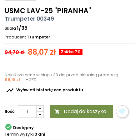
USMC LAV-25 "PIRANHA"
Trumpeter 00349
1/35
Skala
Producent
Trumpeter
88,07 zł
94,70 zł
Zniżka 7%
Najniższa cena w ciągu 30 dni przed aktualną promocją:
69,19 zł
+27%

Wyświetl historię cen produktu
Dodaj do koszyka
Ilość


Dostępny
Termin wysyłki
3 dni