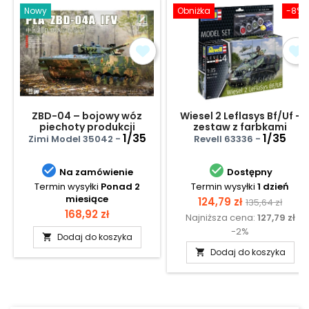
Nowy
Obniżka
-8%
ZBD-04 – bojowy wóz
Wiesel 2 Leflasys Bf/Uf -
piechoty produkcji
zestaw z farbkami
chińskiej
1/35
1/35
Zimi Model 35042 -
Revell 63336 -


Na zamówienie
Dostępny
Termin wysyłki
Ponad 2
Termin wysyłki
1 dzień
miesiące
Cena
Cena
124,79 zł
135,64 zł
Cena
168,92 zł
Najniższa cena:
127,79 zł
podstawow
-2%
Dodaj do koszyka

Dodaj do koszyka
