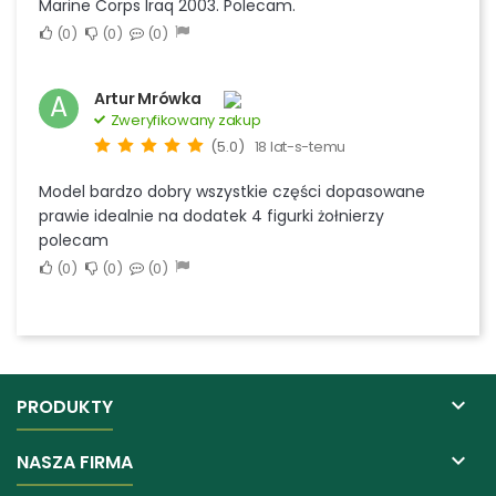
Marine Corps Iraq 2003. Polecam.
0
0
0
Artur Mrówka
A
Zweryfikowany zakup
(5.0)
18 lat-s-temu
Model bardzo dobry wszystkie części dopasowane
prawie idealnie na dodatek 4 figurki żołnierzy
polecam
0
0
0

PRODUKTY

NASZA FIRMA