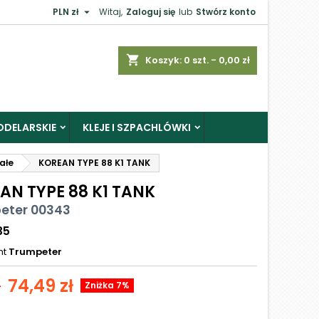

PLN zł
Witaj,
Zaloguj się
lub
Stwórz konto
shopping_cart
Koszyk:
0
szt. - 0,00 zł
ODELARSKIE
KLEJE I SZPACHLÓWKI
ałe
KOREAN TYPE 88 K1 TANK
AN TYPE 88 K1 TANK
eter 00343
35
nt
Trumpeter
74,49 zł
ł
Zniżka 7%