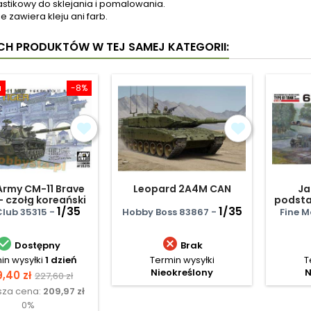
astikowy do sklejania i pomalowania.
e zawiera kleju ani farb.
YCH PRODUKTÓW W TEJ SAMEJ KATEGORII:
a
-8%
rmy CM-11 Brave
Leopard 2A4M CAN
Ja
- czołg koreański
podsta
1/35
1/35
Club 35315 -
Hobby Boss 83867 -
Fine 


Dostępny
Brak
in wysyłki
1 dzień
Termin wysyłki
T
Nieokreślony
N
na
Cena
,40 zł
227,60 zł
sza cena:
209,97 zł
podstawowa
0%