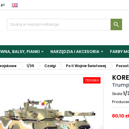
.pl

WNA, BALSY, PIANKI
NARZĘDZIA I AKCESORIA
FARBY M
wojskowe
1/35
Czołgi
Po II Wojnie Światowej
Pozost
KORE
Obniżka
Trump
1/
Skala
Produce
80,10 z