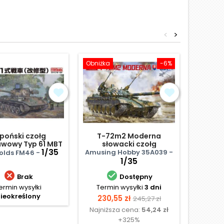
<
>
Obniżka
-6%
Obniżka
poński czołg
T-72m2 Moderna
wowy Typ 61 MBT
słowacki czołg
Czechos
Upgraded
1/35
podstawowy
Amusing Hobby 35A039 -
Molds FM46 -
MiniA
1/35


Brak
Dostępny
ermin wysyłki
Termin wysyłki
3 dni
Termi
ieokreślony
Cena
Cena
Ce
230,55 zł
175,
245,27 zł
Najniższa cena:
54,24 zł
Najniż
podstawowa
+325%