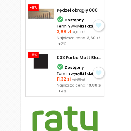
-8%
Pędzel okrągły 000

Dostępny
Termin wysyłki
1 dzień
Cena
Cena
3,68 zł
4,00 zł
podstawowa
Najniższa cena:
3,60 zł
+2%
-8%
033 Farba Matt Black - olejna

Dostępny
Termin wysyłki
1 dzień
Cena
Cena
11,32 zł
12,30 zł
podstawowa
Najniższa cena:
10,86 zł
+4%