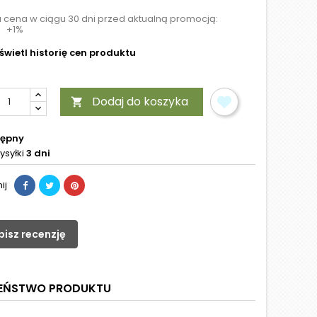
a cena w ciągu 30 dni przed aktualną promocją:
+1%
wietl historię cen produktu
Dodaj do koszyka

tępny
ysyłki
3 dni
ij
pisz recenzję
ZEŃSTWO PRODUKTU