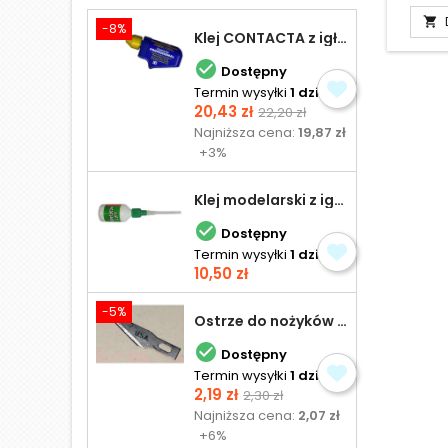

-8%
Klej CONTACTA z igłą do plastiku 25,0 g

Dostępny
Termin wysyłki
1 dzień
Cena
Cena
20,43 zł
22,20 zł
podstawowa
Najniższa cena:
19,87 zł
+3%
Klej modelarski z igłą 30 ml

Dostępny
Termin wysyłki
1 dzień
Cena
10,50 zł
-5%
Ostrze do nożyków Excel

Dostępny
Termin wysyłki
1 dzień
Cena
Cena
2,19 zł
2,30 zł
podstawowa
Najniższa cena:
2,07 zł
+6%