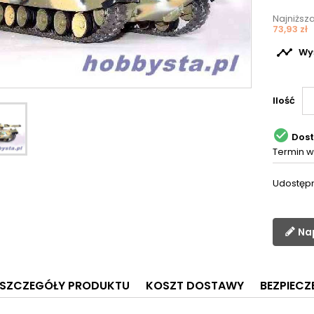
Najniższ
73,93 zł

Wyś
Ilość

Dos
Termin w
Udostępn
Na
SZCZEGÓŁY PRODUKTU
KOSZT DOSTAWY
BEZPIEC