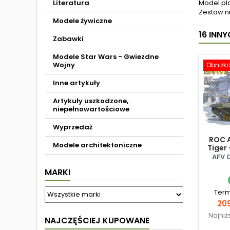
Literatura
Model pl
Zestaw ni
Modele żywiczne
16 INN
Zabawki
Modele Star Wars - Gwiezdne
Wojny
Obniżk
Inne artykuły
Artykuły uszkodzone,
niepełnowartościowe
Wyprzedaż
ROC A
Modele architektoniczne
Tiger 
AFV 
MARKI
Term
Ce
209
Najniż
NAJCZĘŚCIEJ KUPOWANE