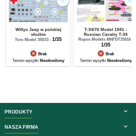
Willys Jeep w polskiej
T-34/76 Model 1941 -
służbie
Russian Cavalry T-34
1/35
Ropos Models MNFDT35016 -
Toro Model 35D33 -
1/35


Brak
Brak
Termin wysyłki
Nieokreślony
Termin wysyłki
Nieokreślony

PRODUKTY

NASZA FIRMA