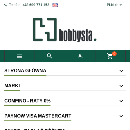

Telefon:
+48 609 771 152
PLN zł
0



shopping_cart
STRONA GŁÓWNA
MARKI
COMFINO - RATY 0%
PAYNOW VISA MASTERCART