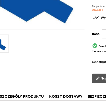
Najniższ
25,58 zł

Wyś
Ilość

Dos
Termin w
Udostępn
Na
SZCZEGÓŁY PRODUKTU
KOSZT DOSTAWY
BEZPIEC