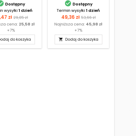


Dostępny
Dostępny
n wysyłki
1 dzień
Termin wysyłki
1 dzień
Termi
na
Cena
Cena
Cena
Ce
,47 zł
49,36 zł
27,
29,85 zł
53,66 zł
sza cena:
25,58 zł
Najniższa cena:
45,98 zł
Najniż
podstawowa
podstawowa
+7%
+7%
odaj do koszyka
Dodaj do koszyka
D

