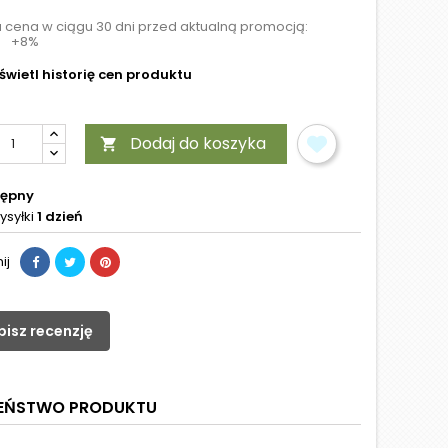
a cena w ciągu 30 dni przed aktualną promocją:
+8%
wietl historię cen produktu
Dodaj do koszyka

tępny
ysyłki
1 dzień
ij
pisz recenzję
ZEŃSTWO PRODUKTU