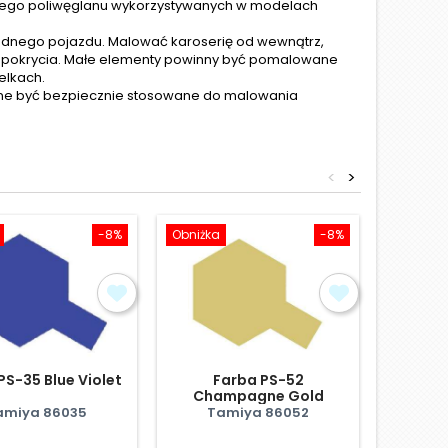
zystego poliwęglanu wykorzystywanych w modelach
jednego pojazdu. Malować karoserię od wewnątrz,
ne pokrycia. Małe elementy powinny być pomalowane
elkach.
ą one być bezpiecznie stosowane do malowania
<
>
-8%
Obniżka
-8%
Obniżka
PS-35 Blue Violet
Farba PS-52
Farba P
Champagne Gold
Aluminum
amiya 86035
Tamiya 86052
Ta