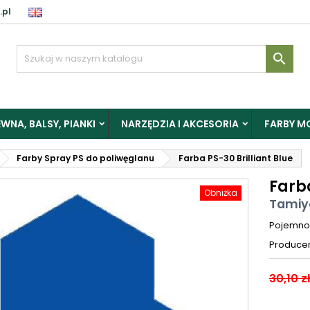
.pl

WNA, BALSY, PIANKI
NARZĘDZIA I AKCESORIA
FARBY M
Farby Spray PS do poliwęglanu
Farba PS-30 Brilliant Blue
Farba
Obniżka
Tamiy
Pojemno
Produce
30,10 z