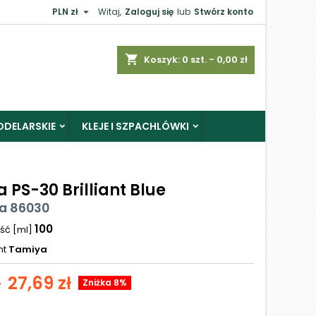

PLN zł
Witaj,
Zaloguj się
lub
Stwórz konto
shopping_cart
Koszyk:
0
szt. - 0,00 zł
ODELARSKIE
KLEJE I SZPACHLÓWKI
 PS-30 Brilliant Blue
a 86030
100
ść [ml]
nt
Tamiya
27,69 zł
ł
Zniżka 8%