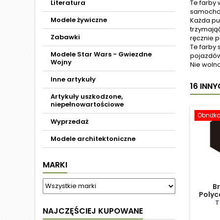
Literatura
Te farby
samocho
Modele żywiczne
Każda pu
trzymają
Zabawki
ręcznie 
Te farby
Modele Star Wars - Gwiezdne
pojazdów
Wojny
Nie woln
Inne artykuły
16 INN
Artykuły uszkodzone,
niepełnowartościowe
Obniżk
Wyprzedaż
Modele architektoniczne
MARKI
Br
Polyc
T
NAJCZĘŚCIEJ KUPOWANE