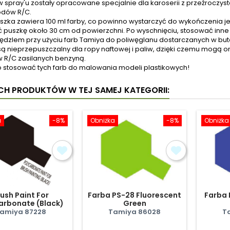
 w spray'u zostały opracowane specjalnie dla karoserii z przeźroc
dów R/C.
szka zawiera 100 ml farby, co powinno wystarczyć do wykończenia 
ć puszkę około 30 cm od powierzchni. Po wyschnięciu, stosować in
pędzlem przy użyciu farb Tamiya do poliwęglanu dostarczanych w but
 są nieprzepuszczalny dla ropy naftowej i paliw, dzięki czemu mog
 R/C zasilanych benzyną.
o stosować tych farb do malowania modeli plastikowych!
YCH PRODUKTÓW W TEJ SAMEJ KATEGORII:
a
-8%
Obniżka
-8%
Obniżka
ush Paint For
Farba PS-28 Fluorescent
Farba 
arbonate (Black)
Green
amiya 87228
Tamiya 86028
T