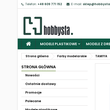
Telefon:
+48 609 771 152
E-mail:
sklep@hobbysta
MODELE PLASTIKOWE
MODELE Z DRE
Strona główna
Farby modelarskie
TAMIYA
STRONA GŁÓWNA
Nowości
Ostatnie dostawy
Promocje
Polecane
Modele plastikowe