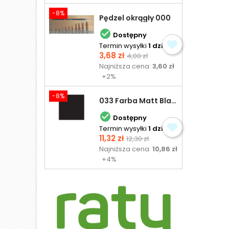
-8%
Pędzel okrągły 000

Dostępny
Termin wysyłki
1 dzień
Cena
Cena
3,68 zł
4,00 zł
podstawowa
Najniższa cena:
3,60 zł
+2%
-8%
033 Farba Matt Black - olejna

Dostępny
Termin wysyłki
1 dzień
Cena
Cena
11,32 zł
12,30 zł
podstawowa
Najniższa cena:
10,86 zł
+4%