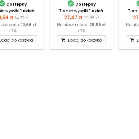


Dostępny
Dostępny
in wysyłki
1 dzień
Termin wysyłki
1 dzień
Termi
ena
Cena
Cena
Cena
Ce
3,59 zł
27,47 zł
27
14,77 zł
29,85 zł
ższa cena:
12,66 zł
Najniższa cena:
25,58 zł
Najniż
podstawowa
podstawowa
+7%
+7%
Dodaj do koszyka
Dodaj do koszyka
D

