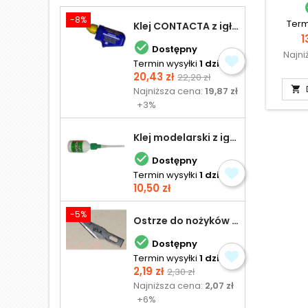
-8%
Term
Klej CONTACTA z igłą do plastiku 25,0 g
C
1

Dostępny
Najni
Termin wysyłki
1 dzień
Cena
Cena
20,43 zł
22,20 zł
podstawowa

Najniższa cena:
19,87 zł
+3%
Klej modelarski z igłą 30 ml

Dostępny
Termin wysyłki
1 dzień
Cena
10,50 zł
-5%
Ostrze do nożyków Excel

Dostępny
Termin wysyłki
1 dzień
Cena
Cena
2,19 zł
2,30 zł
podstawowa
Najniższa cena:
2,07 zł
+6%