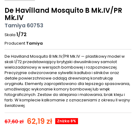
De Havilland Mosquito B Mk.IV/PR
Mk.IV
Tamiya 60753
1/72
Skala
Producent
Tamiya
De Havilland Mosquito B Mk.IV/PR Mk.IV — plastikowy model w
skali 1/72 przedstawiający brytyjski dwusilnikowy samolot
wielozadaniowy w wersjach bombowej i rozpoznawczej.
Precyzyjnie odwzorowane sylwetki kadłuba i silników oraz
detale powierzchniowe oddają drewnianą konstrukcję
oryginału. Elementy zaprojektowano dla lepszego spasowania,
umożliwiając wykonanie komory bombowej lub wnęk
fotograficznych. Zestaw do sklejania i malowania; brak kleju i
farb. W komplecie kalkomanie z oznaczeniami z okresu II wojny
światowej.
62,19 zł
67,60 zł
Zniżka 8%