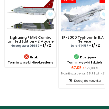
Obniżka
-8%
Lightning F Mk6 Combo
EF-2000 Typhoon In R.A.F.
Limited Edition - 2 Modele
Service
1/72
1/72
Hasegawa 01982 -
Italeri 1457 -


Brak
Dostępny
Termin wysyłki
Nieokreślony
Termin wysyłki
1 dzień
Cena
Cena
67,05 zł
72,88 zł
Najniższa cena:
68,72 zł
-2%
podstawow
Dodaj do koszyka
