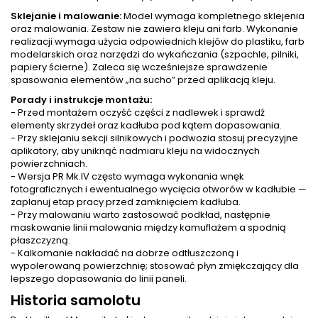
Sklejanie i malowanie:
Model wymaga kompletnego sklejenia
oraz malowania. Zestaw nie zawiera kleju ani farb. Wykonanie
realizacji wymaga użycia odpowiednich klejów do plastiku, farb
modelarskich oraz narzędzi do wykańczania (szpachle, pilniki,
papiery ścierne). Zaleca się wcześniejsze sprawdzenie
spasowania elementów „na sucho” przed aplikacją kleju.
Porady i instrukcje montażu:
- Przed montażem oczyść części z nadlewek i sprawdź
elementy skrzydeł oraz kadłuba pod kątem dopasowania.
- Przy sklejaniu sekcji silnikowych i podwozia stosuj precyzyjne
aplikatory, aby uniknąć nadmiaru kleju na widocznych
powierzchniach.
- Wersja PR Mk.IV często wymaga wykonania wnęk
fotograficznych i ewentualnego wycięcia otworów w kadłubie —
zaplanuj etap pracy przed zamknięciem kadłuba.
- Przy malowaniu warto zastosować podkład, następnie
maskowanie linii malowania między kamuflażem a spodnią
płaszczyzną.
- Kalkomanie nakładać na dobrze odtłuszczoną i
wypolerowaną powierzchnię; stosować płyn zmiękczający dla
lepszego dopasowania do linii paneli.
Historia samolotu