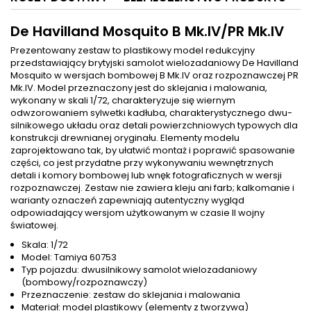
De Havilland Mosquito B Mk.IV/PR Mk.IV
Prezentowany zestaw to plastikowy model redukcyjny
przedstawiający brytyjski samolot wielozadaniowy De Havilland
Mosquito w wersjach bombowej B Mk.IV oraz rozpoznawczej PR
Mk.IV. Model przeznaczony jest do sklejania i malowania,
wykonany w skali 1/72, charakteryzuje się wiernym
odwzorowaniem sylwetki kadłuba, charakterystycznego dwu-
silnikowego układu oraz detali powierzchniowych typowych dla
konstrukcji drewnianej oryginału. Elementy modelu
zaprojektowano tak, by ułatwić montaż i poprawić spasowanie
części, co jest przydatne przy wykonywaniu wewnętrznych
detali i komory bombowej lub wnęk fotograficznych w wersji
rozpoznawczej. Zestaw nie zawiera kleju ani farb; kalkomanie i
warianty oznaczeń zapewniają autentyczny wygląd
odpowiadający wersjom użytkowanym w czasie II wojny
światowej.
Skala: 1/72
Model: Tamiya 60753
Typ pojazdu: dwusilnikowy samolot wielozadaniowy
(bombowy/rozpoznawczy)
Przeznaczenie: zestaw do sklejania i malowania
Materiał: model plastikowy (elementy z tworzywa)