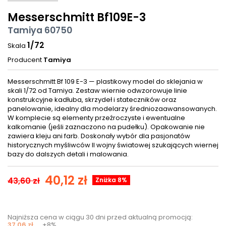
Messerschmitt Bf109E-3
Tamiya 60750
1/72
Skala
Producent
Tamiya
Messerschmitt Bf 109 E-3 — plastikowy model do sklejania w
skali 1/72 od Tamiya. Zestaw wiernie odwzorowuje linie
konstrukcyjne kadłuba, skrzydeł i stateczników oraz
panelowanie, idealny dla modelarzy średniozaawansowanych.
W komplecie są elementy przeźroczyste i ewentualne
kalkomanie (jeśli zaznaczono na pudełku). Opakowanie nie
zawiera kleju ani farb. Doskonały wybór dla pasjonatów
historycznych myśliwców II wojny światowej szukających wiernej
bazy do dalszych detali i malowania.
40,12 zł
43,60 zł
Zniżka 8%
Najniższa cena w ciągu 30 dni przed aktualną promocją:
37,06 zł
+8%