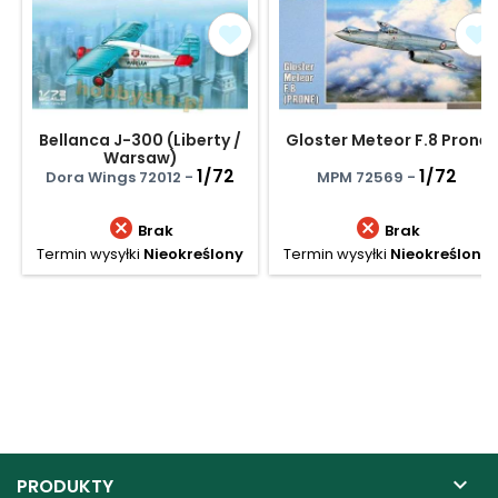
Bellanca J-300 (Liberty /
Gloster Meteor F.8 Prone
Warsaw)
1/72
1/72
Dora Wings 72012 -
MPM 72569 -


Brak
Brak
Termin wysyłki
Nieokreślony
Termin wysyłki
Nieokreślony

PRODUKTY