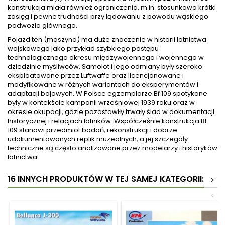
konstrukcja miała również ograniczenia, m.in. stosunkowo krótki
zasięg i pewne trudności przy lądowaniu z powodu wąskiego
podwozia głównego.
Pojazd ten (maszyna) ma duże znaczenie w historii lotnictwa
wojskowego jako przykład szybkiego postępu
technologicznego okresu międzywojennego i wojennego w
dziedzinie myśliwców. Samolot i jego odmiany były szeroko
eksploatowane przez Luftwaffe oraz licencjonowane i
modyfikowane w różnych wariantach do eksperymentów i
adaptacji bojowych. W Polsce egzemplarze Bf 109 spotykane
były w kontekście kampanii wrześniowej 1939 roku oraz w
okresie okupacji, gdzie pozostawiły trwały ślad w dokumentacji
historycznej i relacjach lotników. Współcześnie konstrukcja Bf
109 stanowi przedmiot badań, rekonstrukcji i dobrze
udokumentowanych replik muzealnych, a jej szczegóły
techniczne są często analizowane przez modelarzy i historyków
lotnictwa.
16 INNYCH PRODUKTÓW W TEJ SAMEJ KATEGORII:
>
<