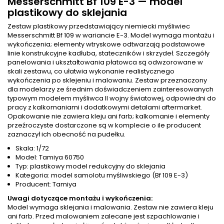
Messerschmitt Bf 109 E-3 — model
plastikowy do sklejania
Zestaw plastikowy przedstawiający niemiecki myśliwiec
Messerschmitt Bf 109 w wariancie E-3. Model wymaga montażu i
wykończenia; elementy wtryskowe odtwarzają podstawowe
linie konstrukcyjne kadłuba, stateczników i skrzydeł. Szczegóły
panelowania i ukształtowania płatowca są odwzorowane w
skali zestawu, co ułatwia wykonanie realistycznego
wykończenia po sklejeniu i malowaniu. Zestaw przeznaczony
dla modelarzy ze średnim doświadczeniem zainteresowanych
typowym modelem myśliwca II wojny światowej, odpowiedni do
pracy z kalkomaniami i dodatkowymi detalami aftermarket.
Opakowanie nie zawiera kleju ani farb; kalkomanie i elementy
przeźroczyste dostarczone są w komplecie o ile producent
zaznaczył ich obecność na pudełku.
Skala: 1/72
Model: Tamiya 60750
Typ: plastikowy model redukcyjny do sklejania
Kategoria: model samolotu myśliwskiego (Bf 109 E-3)
Producent: Tamiya
Uwagi dotyczące montażu i wykończenia:
Model wymaga sklejania i malowania. Zestaw nie zawiera kleju
ani farb. Przed malowaniem zalecane jest szpachlowanie i