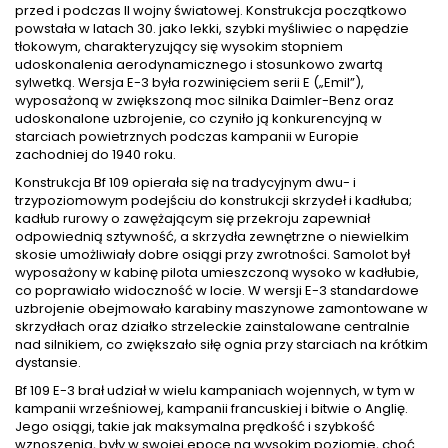
przed i podczas II wojny światowej. Konstrukcja początkowo
powstała w latach 30. jako lekki, szybki myśliwiec o napędzie
tłokowym, charakteryzujący się wysokim stopniem
udoskonalenia aerodynamicznego i stosunkowo zwartą
sylwetką. Wersja E-3 była rozwinięciem serii E („Emil”),
wyposażoną w zwiększoną moc silnika Daimler-Benz oraz
udoskonalone uzbrojenie, co czyniło ją konkurencyjną w
starciach powietrznych podczas kampanii w Europie
zachodniej do 1940 roku.
Konstrukcja Bf 109 opierała się na tradycyjnym dwu- i
trzypoziomowym podejściu do konstrukcji skrzydeł i kadłuba;
kadłub rurowy o zawężającym się przekroju zapewniał
odpowiednią sztywność, a skrzydła zewnętrzne o niewielkim
skosie umożliwiały dobre osiągi przy zwrotności. Samolot był
wyposażony w kabinę pilota umieszczoną wysoko w kadłubie,
co poprawiało widoczność w locie. W wersji E-3 standardowe
uzbrojenie obejmowało karabiny maszynowe zamontowane w
skrzydłach oraz działko strzeleckie zainstalowane centralnie
nad silnikiem, co zwiększało siłę ognia przy starciach na krótkim
dystansie.
Bf 109 E-3 brał udział w wielu kampaniach wojennych, w tym w
kampanii wrześniowej, kampanii francuskiej i bitwie o Anglię.
Jego osiągi, takie jak maksymalna prędkość i szybkość
wznoszenia, były w swojej epoce na wysokim poziomie, choć