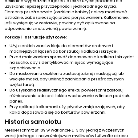
delikatne wygładzenie łączeń, a także użycie podkładu dla
uzyskania lepszej przyczepności i jednorodnego krycia.
Elementy przeźroczyste (oszklenie kabiny) należy montować
ostrożnie, zabezpieczając przed porysowaniem. Kalkomanie,
jeśli występują w zestawie, powinny być aplikowane na
odpowiednio zmatowioną powierzchnię.
Porady i instrukcje użytkowe:
Użyj cienkich warstw kleju do elementów drobnych i
mocniejszych łączeń do konstrukcji kadłuba i skrzydeł.
Przed malowaniem sprawdź dopasowanie kadłuba i skrzydeł
na sucho, aby zidentyfikować miejsca wymagające
szpachlowania.
Do maskowania oszklenia zastosuj taśmę maskującą lub
wycięte maski, aby uniknąć zachlapania przeźroczystych
części farbą.
Do uzyskania realistycznego efektu powierzchni zastosuj
różnicowanie odcieni i lekkie washowanie w liniach podziału
paneli.
Przy aplikacji kalkomanii użyj płynów zmiękczających, aby
kalka dopasowała się do konturów powierzchni.
Historia samolotu
Messerschmitt Bf 109 w wariancie E-3 był jedną z wczesnych
wersji jednego z najważniejszych myśliwców Luftwaffe okresu