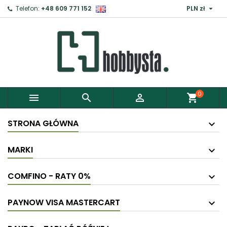

Telefon:
+48 609 771 152
PLN zł
0



shopping_cart
STRONA GŁÓWNA
MARKI
COMFINO - RATY 0%
PAYNOW VISA MASTERCART