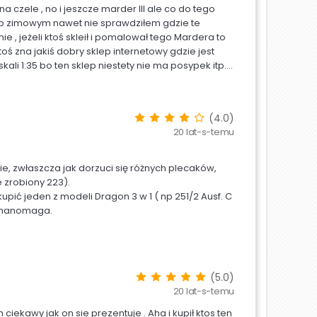
na czele , no i jeszcze marder III ale co do tego
 o zimowym nawet nie sprawdziłem gdzie te
e , jeżeli ktoś skleił i pomalował tego Mardera to
oś zna jakiś dobry sklep internetowy gdzie jest
i 1:35 bo ten sklep niestety nie ma posypek itp....
(4.0)
20 lat-s-temu
ie, zwłaszcza jak dorzuci się różnych plecaków,
 zrobiony 223).
pić jeden z modeli Dragon 3 w 1 ( np 251/2 Ausf. C
e hanomaga.
(5.0)
20 lat-s-temu
ekawy jak on sie prezentuje . Aha i kupił ktos ten