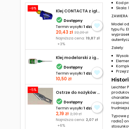
Kod pr
Skala: 
-8%
Klej CONTACTA z igłą do plastiku 25,0 g
ZAWIERA 

Dostępny
Model od
Termin wysyłki
1 dzień
typu Fu. 
Cena
Cena
20,43 zł
22,20 zł
wyprasek
podstawowa
Najniższa cena:
19,87 zł
autentyc
+3%
Zalety:
Wysoka
Klej modelarski z igłą 30 ml
Elemen

Komple
Dostępny
Przejr
Termin wysyłki
1 dzień
Cena
10,50 zł
Histor
Leichter
-5%
Ostrze do nożyków Excel
produkowa
charakte

Dostępny
rozpozna
trudniejs
Termin wysyłki
1 dzień
Cena
Cena
2,19 zł
2,30 zł
Typowe p
podstawowa
Najniższa cena:
2,07 zł
radia) o
+6%
stosunko