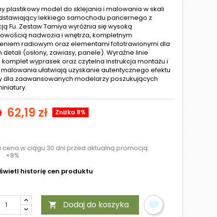
ny plastikowy model do sklejania i malowania w skali
edstawiający lekkiego samochodu pancernego z
cją Fu. Zestaw Tamiya wyróżnia się wysoką
owością nadwozia i wnętrza, kompletnym
niem radiowym oraz elementami fototrawionymi dla
detali (osłony, zawiasy, panele). Wyraźne linie
, komplet wyprasek oraz czytelna instrukcja montażu i
malowania ułatwiają uzyskanie autentycznego efektu
ny dla zaawansowanych modelarzy poszukujących
iniatury.
62,19 zł
ł
Zniżka 8%
a cena w ciągu 30 dni przed aktualną promocją:
+8%
wietl historię cen produktu
Dodaj do koszyka
