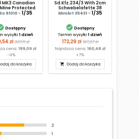
1 MK3 Canadian
Sd.Kfz.234/3 With 2cm
Sd.K
Mine Protected
Schwebelafette 38
Panz
ored Personel
1/35
1/35
we
Bronco 
tic 61010 -
MiniArt 35431 -
Carrier


Dostępny
Dostępny
n wysyłki
1 dzień
Termin wysyłki
1 dzień
Te
N
na
Cena
Cena
Cena
,54 zł
172,29 zł
207,11 zł
187,27 zł
sza cena:
199,09 zł
Najniższa cena:
160,48 zł
podstawowa
podstawowa
-4%
+7%
odaj do koszyka
Dodaj do koszyka

2
1