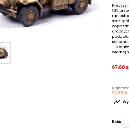
Precyzyj
1:35 prz
radiosta
szczegół
wyposaże
drobnych 
podziału
schemat 
— ideal
wiernej m
67,60 z
Najniższ
57,46 zł

Wyś
Ilość