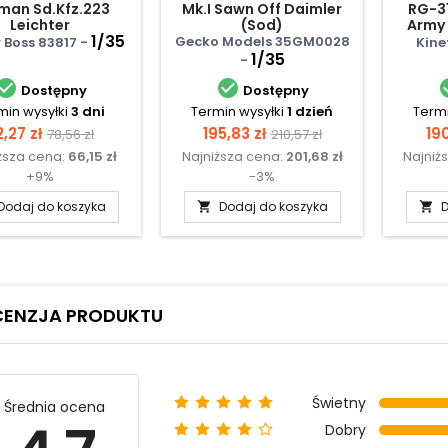
man Sd.Kfz.223
Mk.I Sawn Off Daimler
RG-3
Leichter
(Sod)
Army 
rspahwagen (1st
1/35
Arm
Gecko Models 35GM0028
 Boss 83817 -
Kine
Series)
1/35
-


Dostępny
Dostępny
min wysyłki
3 dni
Termin wysyłki
1 dzień
Termi
ena
Cena
Cena
Cena
Ce
,27 zł
195,83 zł
190
78,56 zł
210,57 zł
ższa cena:
66,15 zł
Najniższa cena:
201,68 zł
Najniż
podstawowa
podstawowa
+9%
-3%
Dodaj do koszyka
Dodaj do koszyka
D


CENZJA PRODUKTU
Świetny
Średnia ocena
Dobry