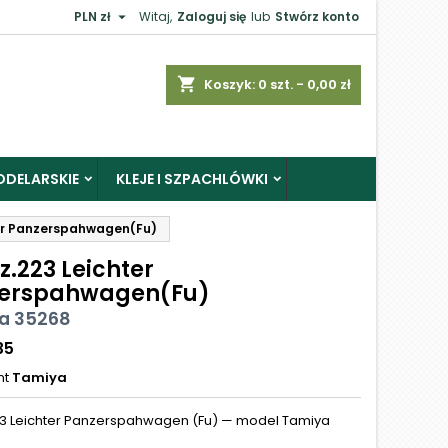

PLN zł
Witaj,
Zaloguj się
lub
Stwórz konto
shopping_cart
Koszyk:
0
szt. - 0,00 zł
ODELARSKIE
KLEJE I SZPACHLÓWKI
ter Panzerspahwagen(Fu)
z.223 Leichter
erspahwagen(Fu)
a 35268
35
nt
Tamiya
23 Leichter Panzerspahwagen (Fu) — model Tamiya