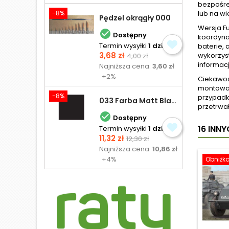
bezpośre
-8%
lub na wi
Pędzel okrągły 000
Wersja F

Dostępny
koordyna
Termin wysyłki
1 dzień
baterie,
Cena
Cena
3,68 zł
wykorzys
4,00 zł
podstawowa
informacj
Najniższa cena:
3,60 zł
+2%
Ciekawos
montowan
-8%
przypadka
033 Farba Matt Black - olejna
przetrwa

Dostępny
16 INN
Termin wysyłki
1 dzień
Cena
Cena
11,32 zł
12,30 zł
podstawowa
Najniższa cena:
10,86 zł
+4%
Obniżk