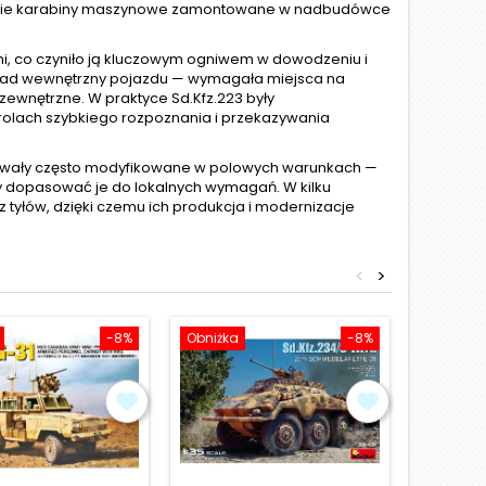
lekkie karabiny maszynowe zamontowane w nadbudówce
i, co czyniło ją kluczowym ogniwem w dowodzeniu i
układ wewnętrzny pojazdu — wymagała miejsca na
ewnętrzne. W praktyce Sd.Kfz.223 były
 rolach szybkiego rozpoznania i przekazywania
bywały często modyfikowane w polowych warunkach —
y dopasować je do lokalnych wymagań. W kilku
z tyłów, dzięki czemu ich produkcja i modernizacje
<
>
-8%
Obniżka
-8%