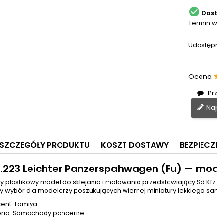

Dos
Termin w
Udostępn
Ocena
Prz
Nap
SZCZEGÓŁY PRODUKTU
KOSZT DOSTAWY
BEZPIEC
z.223 Leichter Panzerspahwagen (Fu) — mo
y plastikowy model do sklejania i malowania przedstawiający Sd.Kfz.
y wybór dla modelarzy poszukujących wiernej miniatury lekkiego 
ent: Tamiya
oria: Samochody pancerne