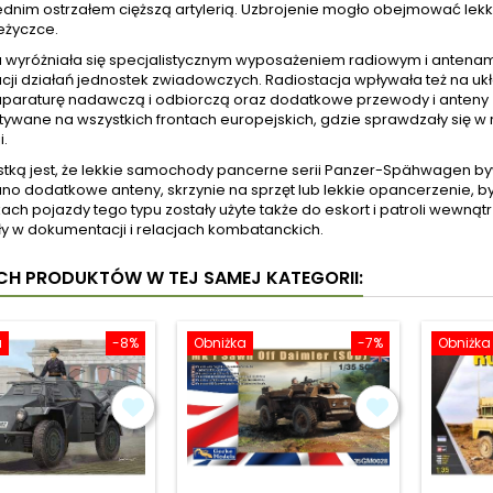
dnim ostrzałem cięższą artylerią. Uzbrojenie mogło obejmować 
eżyczce.
u wyróżniała się specjalistycznym wyposażeniem radiowym i antenam
cji działań jednostek zwiadowczych. Radiostacja wpływała też na 
 aparaturę nadawczą i odbiorczą oraz dodatkowe przewody i anteny z
tywane na wszystkich frontach europejskich, gdzie sprawdzały się w
i.
tką jest, że lekkie samochody pancerne serii Panzer-Spähwagen 
o dodatkowe anteny, skrzynie na sprzęt lub lekkie opancerzenie, b
ch pojazdy tego typu zostały użyte także do eskort i patroli wewnątr
ły w dokumentacji i relacjach kombatanckich.
YCH PRODUKTÓW W TEJ SAMEJ KATEGORII:
a
-8%
Obniżka
-7%
Obniżka