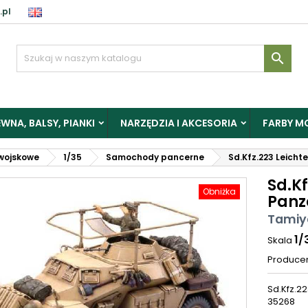
.pl

WNA, BALSY, PIANKI
NARZĘDZIA I AKCESORIA
FARBY M
wojskowe
1/35
Samochody pancerne
Sd.Kfz.223 Leich
Sd.Kf
Obniżka
Panz
Tamiy
1/
Skala
Produce
Sd.Kfz.2
35268