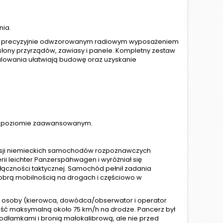
nia.
raz precyzyjnie odwzorowanym radiowym wyposażeniem
osłony przyrządów, zawiasy i panele. Kompletny zestaw
alowania ułatwiają budowę oraz uzyskanie
 na poziomie zaawansowanym.
wersji niemieckich samochodów rozpoznawczych
ii leichter Panzerspähwagen i wyróżniał się
ączności taktycznej. Samochód pełnił zadania
dobrą mobilnością na drogach i częściowo w
 osoby (kierowca, dowódca/obserwator i operator
kość maksymalną około 75 km/h na drodze. Pancerz był
 odłamkami i bronią małokalibrową, ale nie przed