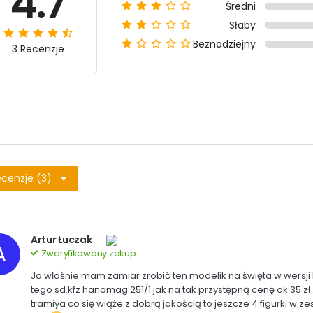
4.7
Średni
Słaby
Beznadziejny
3 Recenzje
cenzje (3)
Artur Łuczak
A
Zweryfikowany zakup
Ja właśnie mam zamiar zrobić ten modelik na święta w wersji D
tego sd.kfz hanomag 251/1 jak na tak przystępną cenę ok 35 zł
tramiya co się wiąże z dobrą jakością to jeszcze 4 figurki w z