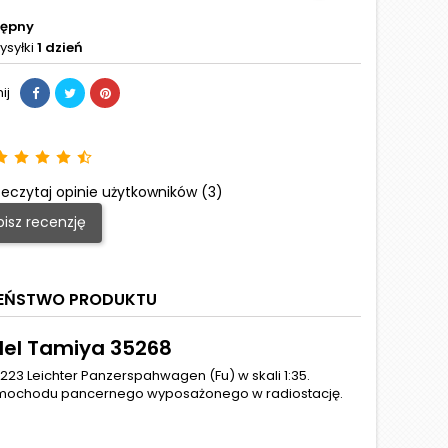
tępny
ysyłki
1 dzień
ij
eczytaj opinie użytkowników (3)
isz recenzję
ZEŃSTWO PRODUKTU
del Tamiya 35268
223 Leichter Panzerspahwagen (Fu) w skali 1:35.
samochodu pancernego wyposażonego w radiostację.