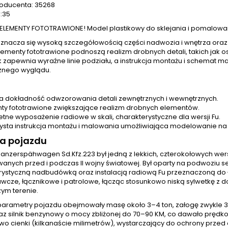
oducenta: 35268
1:35
ELEMENTY FOTOTRAWIONE! Model plastikowy do sklejania i pomalowa
znacza się wysoką szczegółowością części nadwozia i wnętrza o
Elementy fototrawione podnoszą realizm drobnych detali, takich jak 
 zapewnia wyraźne linie podziału, a instrukcja montażu i schemat m
znego wyglądu.
 dokładność odwzorowania detali zewnętrznych i wewnętrznych.
ty fototrawione zwiększające realizm drobnych elementów.
tne wyposażenie radiowe w skali, charakterystyczne dla wersji Fu.
zysta instrukcja montażu i malowania umożliwiająca modelowanie
ia pojazdu
 Panzerspähwagen Sd.Kfz.223 był jedną z lekkich, czterokołowych 
nych przed i podczas II wojny światowej. Był oparty na podwoziu ser
rystyczną nadbudówką oraz instalacją radiową Fu przeznaczoną do ł
wcze, łącznikowe i patrolowe, łącząc stosunkowo niską sylwetkę z 
zym terenie.
arametry pojazdu obejmowały masę około 3–4 ton, załogę zwykle 3
raz silnik benzynowy o mocy zbliżonej do 70–90 KM, co dawało pręd
wo cienki (kilkanaście milimetrów), wystarczający do ochrony przed