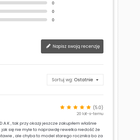
0
0
0
Napisz swoją recenzję
Sortuj wg:
Ostatnie
(5.0)
20 lat-s-temu
.A.K , tak przy okazji jeszcze zakupiłem właśnie
 . jak się nie myle to naprawdę rewelka niedość że
estawie , ale chyba to model starego rocznika bo za