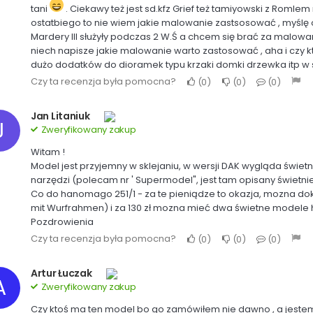
tani
. Ciekawy też jest sd.kfz Grief też tamiyowski z Romlem 
ostatbiego to nie wiem jakie malowanie zastsosować , myślę
Mardery III służyły podczas 2 W.Ś a chcem się brać za malowani
niech napisze jakie malowanie warto zastosować , aha i czy kt
dużo dodatków do dioramek typu krzaki domki drzewka itp w skal
Czy ta recenzja była pomocna?
0
0
0
Jan Litaniuk
J
Zweryfikowany zakup
Witam !
Model jest przyjemny w sklejaniu, w wersji DAK wygląda świetn
narzędzi (polecam nr ' Supermodel", jest tam opisany świetnie
Co do hanomago 251/1 - za te pieniądze to okazja, mozna doku
mit Wurfrahmen) i za 130 zł mozna mieć dwa świetne model
Pozdrowienia
Czy ta recenzja była pomocna?
0
0
0
Artur Łuczak
A
Zweryfikowany zakup
Czy ktoś ma ten model bo go zamówiłem nie dawno , a jestem ci