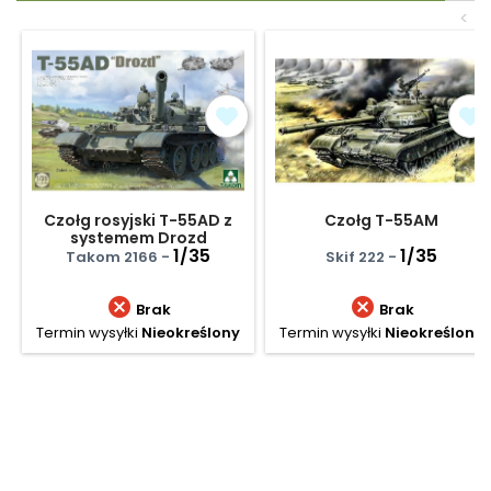
<
Czołg rosyjski T-55AD z
Czołg T-55AM
systemem Drozd
1/35
1/35
Takom 2166 -
Skif 222 -


Brak
Brak
Termin wysyłki
Nieokreślony
Termin wysyłki
Nieokreślony