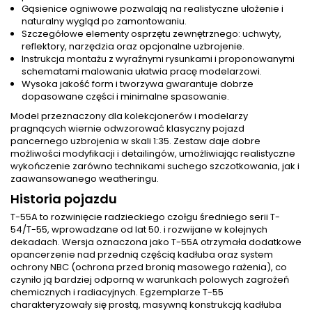
Gąsienice ogniwowe pozwalają na realistyczne ułożenie i
naturalny wygląd po zamontowaniu.
Szczegółowe elementy osprzętu zewnętrznego: uchwyty,
reflektory, narzędzia oraz opcjonalne uzbrojenie.
Instrukcja montażu z wyraźnymi rysunkami i proponowanymi
schematami malowania ułatwia pracę modelarzowi.
Wysoka jakość form i tworzywa gwarantuje dobrze
dopasowane części i minimalne spasowanie.
Model przeznaczony dla kolekcjonerów i modelarzy
pragnących wiernie odwzorować klasyczny pojazd
pancernego uzbrojenia w skali 1:35. Zestaw daje dobre
możliwości modyfikacji i detailingów, umożliwiając realistyczne
wykończenie zarówno technikami suchego szczotkowania, jak i
zaawansowanego weatheringu.
Historia pojazdu
T-55A to rozwinięcie radzieckiego czołgu średniego serii T-
54/T-55, wprowadzane od lat 50. i rozwijane w kolejnych
dekadach. Wersja oznaczona jako T-55A otrzymała dodatkowe
opancerzenie nad przednią częścią kadłuba oraz system
ochrony NBC (ochrona przed bronią masowego rażenia), co
czyniło ją bardziej odporną w warunkach polowych zagrożeń
chemicznych i radiacyjnych. Egzemplarze T-55
charakteryzowały się prostą, masywną konstrukcją kadłuba