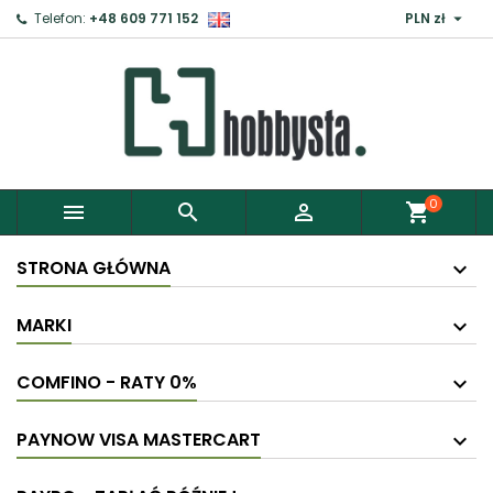

Telefon:
+48 609 771 152
PLN zł
0



shopping_cart
STRONA GŁÓWNA
MARKI
COMFINO - RATY 0%
PAYNOW VISA MASTERCART