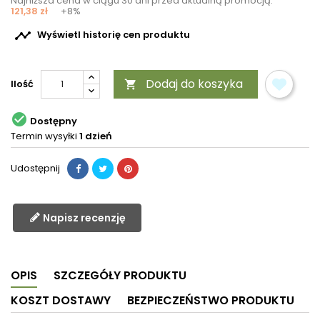
Najniższa cena w ciągu 30 dni przed aktualną promocją:
121,38 zł
+8%

Wyświetl historię cen produktu
Dodaj do koszyka
Ilość


Dostępny
Termin wysyłki
1 dzień
Udostępnij
Napisz recenzję
OPIS
SZCZEGÓŁY PRODUKTU
KOSZT DOSTAWY
BEZPIECZEŃSTWO PRODUKTU