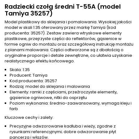
Radziecki czołg średni T-55A (model
Tamiya 35257)
Model plastikowy do sklejania i pomalowania. Wysokiej jakości
model w skali 1:35 oferowany przez markę Tamiya (kod
producenta: 35257). Zestaw zawiera wtryskowe elementy
plastikowe, przejrzyste części do reflektorów, gąsienice w
formie ogniw do montażu oraz szczegółową instrukcję montażu
z planami malowania. Części odtworzone są z dbałością o
oryginalne proporcje i detale zewnętrzne, co ułatwia uzyskanie
realistycznego efektu końcowego.
Skala: 1:35
Producent: Tamiya
Kod producenta: 35257
Rodzaj: model do sklejania i malowania
Elementy: ramki z częściami, przeźroczyste elementy,
gąsienice ogniwowe, nitki do osprzętu
Poziom wykonania: średnio-zaawansowany, wymaga kleju i
farb
Kluczowe cechy i zalety:
Precyzyjne odwzorowanie kadłuba i wieży, zgodne z
rysunkami referencyjnymi; dobre odwzorowanie płyt
pancerza i włazów.