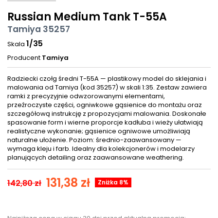
Russian Medium Tank T-55A
Tamiya 35257
1/35
Skala
Producent
Tamiya
Radziecki czołg średni T-55A — plastikowy model do sklejania i
malowania od Tamiya (kod 35257) w skali 1:35. Zestaw zawiera
ramki z precyzyjnie odwzorowanymi elementami,
przeźroczyste części, ogniwkowe gąsienice do montażu oraz
szczegółową instrukcję z propozycjami malowania. Doskonałe
spasowanie form i wierne proporcje kadłuba i wieży ułatwiają
realistyczne wykonanie; gąsienice ogniwowe umożliwiają
naturalne ułożenie. Poziom: średnio-zaawansowany —
wymaga kleju i farb. Idealny dla kolekcjonerów i modelarzy
planujących detailing oraz zaawansowane weathering.
131,38 zł
142,80 zł
Zniżka 8%