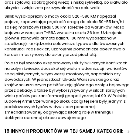
oraz stylową, zaokrągloną wieżą z niską sylwetką, co ułatwiało
ukrycie i zwiększało przeżywalność na polu walki.
Silnik wysokoprężny o mocy około 520–580 KM napędzał
pojazd, zapewniając prędkość drogą do około 50–55 km/h i
zasięg marszowy rzędu 500 km zależnie od warunków. Masa
bojowa w wersjach T-55A wynosiła około 36 ton. Uzbrojenie
główne stanowiła armata kalibru 100 mm wyposażona w
stabilizację i urządzenia celownicze typowe dla ówczesnych
konstrukcji radzieckich; uzbrojenie pomocnicze obejmowało
karabin maszynowy do osłony przed piechotą.
Pojazd był szeroko eksportowany i służył w licznych konfliktach
na całym świecie, doczekał się wielu modernizacji i wariantów
specjalistycznych, w tym wersji mostowych, saperskich czy
dowódczych. W jednostkach Układu Warszawskiego oraz
krajów sojuszniczych pełnił funkcję głównego czołgu bojowego
przez dekady, a także był wykorzystywany w siłach zbrojnych
wielu państw po transformacji geopolitycznej lat 90. W Polskiej
Ludowej Armii Czerwonego Bloku czołgi tej serii były jednym z
podstawowych typów w dywizjach pancernej i
zmechanizowanej, odgrywając istotną rolę w treningu i
doktrynie obronnej okresu powojennego.
16 INNYCH PRODUKTÓW W TEJ SAMEJ KATEGORII:
>