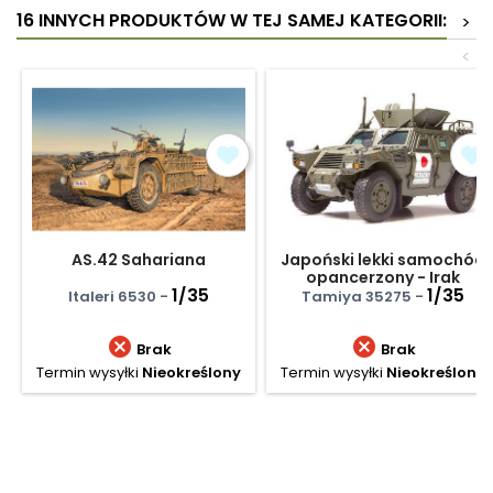
16 INNYCH PRODUKTÓW W TEJ SAMEJ KATEGORII:
>
<
AS.42 Sahariana
Japoński lekki samochód
opancerzony - Irak
1/35
1/35
Italeri 6530 -
Tamiya 35275 -


Brak
Brak
Termin wysyłki
Nieokreślony
Termin wysyłki
Nieokreślony