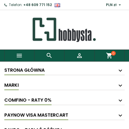

Telefon:
+48 609 771 152
PLN zł
0



shopping_cart
STRONA GŁÓWNA
MARKI
COMFINO - RATY 0%
PAYNOW VISA MASTERCART