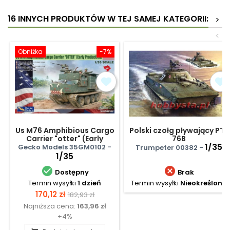
16 INNYCH PRODUKTÓW W TEJ SAMEJ KATEGORII:
>
<
Obniżka
-7%
Us M76 Amphibious Cargo
Polski czołg pływający PT-
Carrier "otter" (Early
76B
Production)
1/35
Gecko Models 35GM0102 -
Trumpeter 00382 -
1/35


Dostępny
Brak
Termin wysyłki
1 dzień
Termin wysyłki
Nieokreślony
Cena
Cena
170,12 zł
182,93 zł
Najniższa cena:
163,96 zł
podstawowa
+4%