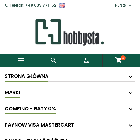

Telefon:
+48 609 771 152
PLN zł
0



shopping_cart
STRONA GŁÓWNA
MARKI
COMFINO - RATY 0%
PAYNOW VISA MASTERCART