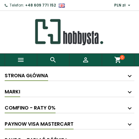

Telefon:
+48 609 771 152
PLN zł
0



shopping_cart
STRONA GŁÓWNA
MARKI
COMFINO - RATY 0%
PAYNOW VISA MASTERCART