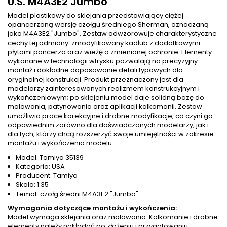
U.S. M4A3E2 Jumbo
Model plastikowy do sklejania przedstawiający ciężej
opancerzoną wersję czołgu średniego Sherman, oznaczaną
jako M4A3E2 "Jumbo". Zestaw odwzorowuje charakterystyczne
cechy tej odmiany: zmodyfikowany kadłub z dodatkowymi
płytami pancerza oraz wieżę o zmienionej ochronie. Elementy
wykonane w technologii wtrysku pozwalają na precyzyjny
montaż i dokładne dopasowanie detali typowych dla
oryginalnej konstrukcji. Produkt przeznaczony jest dla
modelarzy zainteresowanych realizmem konstrukcyjnym i
wykończeniowym; po sklejeniu model daje solidną bazę do
malowania, patynowania oraz aplikacji kalkomanii. Zestaw
umożliwia prace korekcyjne i drobne modyfikacje, co czyni go
odpowiednim zarówno dla doświadczonych modelarzy, jak i
dla tych, którzy chcą rozszerzyć swoje umiejętności w zakresie
montażu i wykończenia modelu.
Model: Tamiya 35139
Kategoria: USA
Producent: Tamiya
Skala: 1:35
Temat: czołg średni M4A3E2 "Jumbo"
Wymagania dotyczące montażu i wykończenia:
Model wymaga sklejania oraz malowania. Kalkomanie i drobne
elementy należy nakładać po złożeniu i przygotowaniu