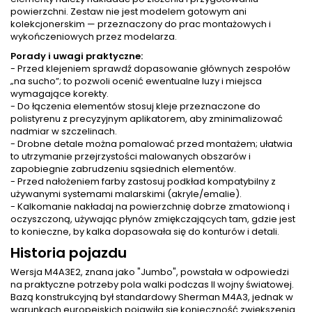
powierzchni. Zestaw nie jest modelem gotowym ani
kolekcjonerskim — przeznaczony do prac montażowych i
wykończeniowych przez modelarza.
Porady i uwagi praktyczne:
- Przed klejeniem sprawdź dopasowanie głównych zespołów
„na sucho”; to pozwoli ocenić ewentualne luzy i miejsca
wymagające korekty.
- Do łączenia elementów stosuj kleje przeznaczone do
polistyrenu z precyzyjnym aplikatorem, aby zminimalizować
nadmiar w szczelinach.
- Drobne detale można pomalować przed montażem; ułatwia
to utrzymanie przejrzystości malowanych obszarów i
zapobiegnie zabrudzeniu sąsiednich elementów.
- Przed nałożeniem farby zastosuj podkład kompatybilny z
używanymi systemami malarskimi (akryle/emalie).
- Kalkomanie nakładaj na powierzchnię dobrze zmatowioną i
oczyszczoną, używając płynów zmiękczających tam, gdzie jest
to konieczne, by kalka dopasowała się do konturów i detali.
Historia pojazdu
Wersja M4A3E2, znana jako "Jumbo", powstała w odpowiedzi
na praktyczne potrzeby pola walki podczas II wojny światowej.
Bazą konstrukcyjną był standardowy Sherman M4A3, jednak w
warunkach europejskich pojawiła się konieczność zwiększenia