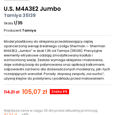
U.S. M4A3E2 Jumbo
Tamiya 35139
1/35
Skala
Producent
Tamiya
Model plastikowy do sklejania przedstawiający ciężej
opancerzoną wersję średniego czołgu Sherman — Sherman
M4A3E2 „Jumbo” w skali 1:35 od Tamiya (35139). Precyzyjne
elementy wtryskowe oddają zmodyfikowany kadłub i
wzmocnioną wieżę. Zestaw wymaga sklejania i malowania,
daje solidną bazę do patynowania oraz aplikacji kalkomanii;
odpowiedni zarówno dla doświadczonych modelarzy, jak i tych
rozwijających warsztat. Porady: dopasuj zespoły „na sucho”,
używaj klejów do polistyrenu i podkładu przed malowaniem.
105,07 zł
114,21 zł
Zniżka 8%
Najniższa cena w ciągu 30 dni przed aktualną promocją:
97,07 zł
+8%