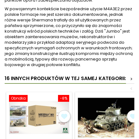
punktów oporu i zabezpieczaniu objazdów.
W powojennym kontekście bezpośrednie użycie M4A3E2 przez
polskie formacje nie jest szeroko dokumentowane, jednak
różne wersje Shermana trafiały do sił użytkowanych przez
państwa sprzymierzone, co przyczyniło się do znajomości
konstrukcji wśród polskich techników i załóg. Dziś "Jumbo" jest
obiektem zainteresowania muzeów, rekonstruktorów i
modelarzy jako przykład adaptacji seryjnego podwozia do
specyficznych wymagań ochronnych w warunkach frontowych;
jego zmiany konstrukcyjne ilustrują kompromis między ochroną
a mobilnością, typowy dla rozwoju pancernego sprzętu
bojowego w drugiej połowie konfliktu.
16 INNYCH PRODUKTÓW W TEJ SAMEJ KATEGORII:
>
<
Obniżka
-8%