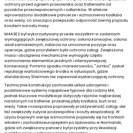
ochrony przed ogniem przeciwnika oraz trafieniami od
pocisków przeciwpancernych i odłamków. W efekcie
wprowadzono dodatkowe pancerze i wzmocnienia kadłuba
oraz wieży, co znacząco polepszało odporność bierną pojazdu
kosztem wzrostu masy.
M4A3E2 był wykorzystywany przede wszystkim w zadaniach
wymagających zwiększonej ochrony: osłona konwojów, osłona
dział samobieżnych, natarcia na umocnione pozycje oraz
operacje, gdzie priorytetem była ochrona załogi. Zwiększona
masa i obciążenia mechaniczne wymagały często
wzmocnienia elementów jezdnych i intensywniejszej
konserwacji. Pomimo spadku manewrowości, "Jumbo" zyskał
reputację wartościowego środka w sytuacjach, gdzie
standardowy Sherman nie zapewniał wystarczającej ochrony.
Technicznie konstrukcja zachowała układ uzbrojenia i
podstawowe systemy napędowe typowe dla rodziny M4,
jednak kluczowe modyfikacje dotyczyły rejonów najbardziej
narażonych na trafienie: przedniej płyty kadłuba, burt oraz
wieży. Takie rozwiązania poprawiały przeżywalność załogi, ale
też zwiększały zużycie podzespołów i koszty eksploatacji. W
użyciu bojowym wersje wzmocnione pojawiały się na frontach
włoskim i zachodnioeuropejskim po lądowaniu w Normandii,
gdzie ich zwiększony pancerz był przydatny przy likwidacji