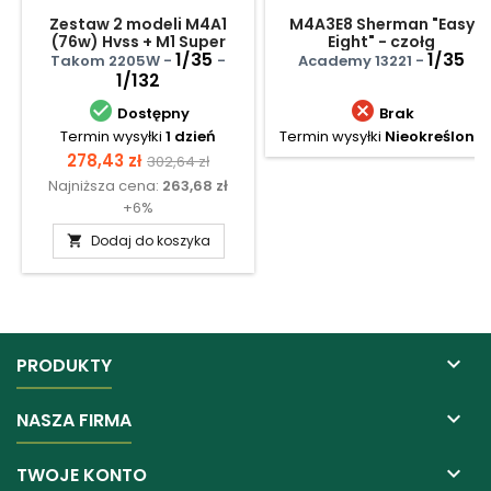
Zestaw 2 modeli M4A1
M4A3E8 Sherman "Easy
(76w) Hvss + M1 Super
Eight" - czołg
Sherman + ametykański
1/35
amerykański
1/35
Takom 2205W -
-
Academy 13221 -
czołgista 1/16
1/132


Dostępny
Brak
Termin wysyłki
1 dzień
Termin wysyłki
Nieokreślony
Cena
Cena
278,43 zł
302,64 zł
Najniższa cena:
263,68 zł
podstawowa
+6%
Dodaj do koszyka


PRODUKTY

NASZA FIRMA

TWOJE KONTO