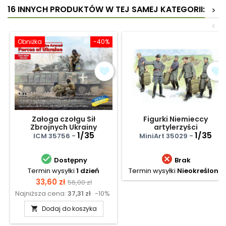
16 INNYCH PRODUKTÓW W TEJ SAMEJ KATEGORII:
>
<
Obniżka
-40%
Załoga czołgu Sił
Figurki Niemieccy
Zbrojnych Ukrainy
artylerzyści
1/35
1/35
ICM 35756 -
MiniArt 35029 -


Dostępny
Brak
Termin wysyłki
1 dzień
Termin wysyłki
Nieokreślony
Cena
Cena
33,60 zł
56,00 zł
Najniższa cena:
37,31 zł
-10%
podstawowa
Dodaj do koszyka
