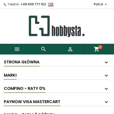

Telefon:
+48 609 771 152
PLN zł
0



shopping_cart
STRONA GŁÓWNA
MARKI
COMFINO - RATY 0%
PAYNOW VISA MASTERCART