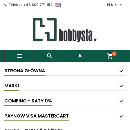

Telefon:
+48 609 771 152
PLN zł
0



shopping_cart
STRONA GŁÓWNA
MARKI
COMFINO - RATY 0%
PAYNOW VISA MASTERCART