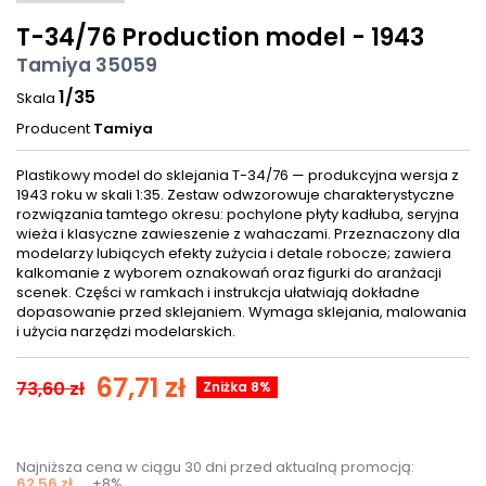
T-34/76 Production model - 1943
Tamiya 35059
1/35
Skala
Producent
Tamiya
Plastikowy model do sklejania T-34/76 — produkcyjna wersja z
1943 roku w skali 1:35. Zestaw odwzorowuje charakterystyczne
rozwiązania tamtego okresu: pochylone płyty kadłuba, seryjna
wieża i klasyczne zawieszenie z wahaczami. Przeznaczony dla
modelarzy lubiących efekty zużycia i detale robocze; zawiera
kalkomanie z wyborem oznakowań oraz figurki do aranżacji
scenek. Części w ramkach i instrukcja ułatwiają dokładne
dopasowanie przed sklejaniem. Wymaga sklejania, malowania
i użycia narzędzi modelarskich.
67,71 zł
73,60 zł
Zniżka 8%
Najniższa cena w ciągu 30 dni przed aktualną promocją:
62,56 zł
+8%