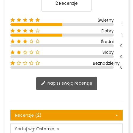
2 Recenzje
Świetny
1
Dobry
1
Średni
0
Słaby
0
Beznadziejny
0
Napisz swoją recenzję
Recenzje (2)
Sortuj wg:
Ostatnie