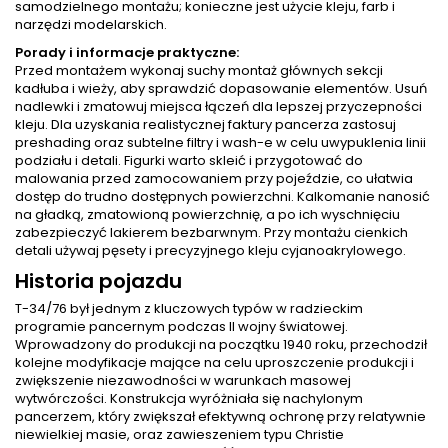
samodzielnego montażu; konieczne jest użycie kleju, farb i
narzędzi modelarskich.
Porady i informacje praktyczne:
Przed montażem wykonaj suchy montaż głównych sekcji
kadłuba i wieży, aby sprawdzić dopasowanie elementów. Usuń
nadlewki i zmatowuj miejsca łączeń dla lepszej przyczepności
kleju. Dla uzyskania realistycznej faktury pancerza zastosuj
preshading oraz subtelne filtry i wash-e w celu uwypuklenia linii
podziału i detali. Figurki warto skleić i przygotować do
malowania przed zamocowaniem przy pojeździe, co ułatwia
dostęp do trudno dostępnych powierzchni. Kalkomanie nanosić
na gładką, zmatowioną powierzchnię, a po ich wyschnięciu
zabezpieczyć lakierem bezbarwnym. Przy montażu cienkich
detali używaj pęsety i precyzyjnego kleju cyjanoakrylowego.
Historia pojazdu
T-34/76 był jednym z kluczowych typów w radzieckim
programie pancernym podczas II wojny światowej.
Wprowadzony do produkcji na początku 1940 roku, przechodził
kolejne modyfikacje mające na celu uproszczenie produkcji i
zwiększenie niezawodności w warunkach masowej
wytwórczości. Konstrukcja wyróżniała się nachylonym
pancerzem, który zwiększał efektywną ochronę przy relatywnie
niewielkiej masie, oraz zawieszeniem typu Christie