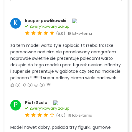
kacper pawlikowski
K
Zweryfikowany zakup
(5.0)
19 lat-s-temu
za tem model warto tyle zaplacic ! t rzeba troszke
popracowac nad nim ale pomalowany aerografem
naprawde swietnie sie prezentuje polecam! warto
dokupic do tego modelu pare figurek russian inflantry
i super sie prezentuje w gablotce czy tez na makiecie
polecam !!!!!!!!!1 super odlany niema wiele nadlewek
0
0
0
Piotr Szela
P
Zweryfikowany zakup
(4.0)
19 lat-s-temu
Model nawet dobry, posiada trzy figurki, gumowe