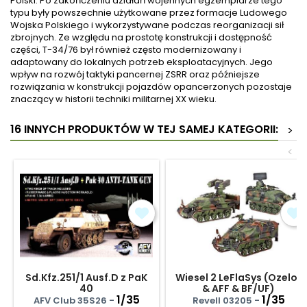
Polski. Po zakończeniu działań wojennych egzemplarze tego
typu były powszechnie użytkowane przez formacje Ludowego
Wojska Polskiego i wykorzystywane podczas reorganizacji sił
zbrojnych. Ze względu na prostotę konstrukcji i dostępność
części, T-34/76 był również często modernizowany i
adaptowany do lokalnych potrzeb eksploatacyjnych. Jego
wpływ na rozwój taktyki pancernej ZSRR oraz późniejsze
rozwiązania w konstrukcji pojazdów opancerzonych pozostaje
znaczący w historii techniki militarnej XX wieku.
16 INNYCH PRODUKTÓW W TEJ SAMEJ KATEGORII:
>
<
Sd.Kfz.251/1 Ausf.D z PaK
Wiesel 2 LeFlaSys (Ozelot
40
& AFF & BF/UF)
1/35
1/35
AFV Club 35S26 -
Revell 03205 -