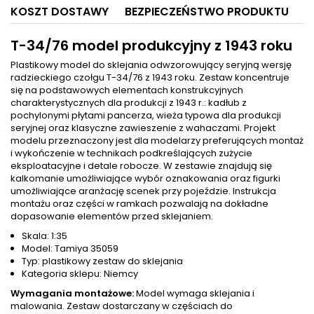
KOSZT DOSTAWY
BEZPIECZEŃSTWO PRODUKTU
T-34/76 model produkcyjny z 1943 roku
Plastikowy model do sklejania odwzorowujący seryjną wersję
radzieckiego czołgu T-34/76 z 1943 roku. Zestaw koncentruje
się na podstawowych elementach konstrukcyjnych
charakterystycznych dla produkcji z 1943 r.: kadłub z
pochylonymi płytami pancerza, wieża typowa dla produkcji
seryjnej oraz klasyczne zawieszenie z wahaczami. Projekt
modelu przeznaczony jest dla modelarzy preferujących montaż
i wykończenie w technikach podkreślających zużycie
eksploatacyjne i detale robocze. W zestawie znajdują się
kalkomanie umożliwiające wybór oznakowania oraz figurki
umożliwiające aranżację scenek przy pojeździe. Instrukcja
montażu oraz części w ramkach pozwalają na dokładne
dopasowanie elementów przed sklejaniem.
Skala: 1:35
Model: Tamiya 35059
Typ: plastikowy zestaw do sklejania
Kategoria sklepu: Niemcy
Wymagania montażowe:
Model wymaga sklejania i
malowania. Zestaw dostarczany w częściach do