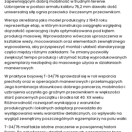
zapewniającym dobrą mobilność w trudnym terenie.
Uzbrojenie w postaci armatu kalibru 76,2 mm dawało dość
uniwersalną siłę ognia przeciwko ówczesnym przeciwnikom.
Wersja określana jako model produkcyjny z 1943 roku
reprezentuje etap, w którym konstrukcja osiągnęła względną
dojrzałość operacyjną i była optymalizowana pod kątem
produkcji masowej. Wprowadzano wówczas uproszczenia w
kształcie wieży, mocowaniach oraz elementach zewnętrznego
wyposażenia, aby przyspieszyć montaż i ułatwić standaryzację
części między różnymi zakładami. Te zmiany pozwoliły
zwiększyć tempo produkcji i utrzymać liczbę wyprodukowanych
egzemplarzy niezbędną do masowego użycia w działaniach
manewrowych.
W praktyce bojowej T-34/76 sprawdzał się w roli wsparcia
piechoty oraz w operacjach manewrowych i przełamujących.
Jego kombinacja stosunkowo dobrego pancerza, mobilności i
uzbrojenia uczyniła go groźnym przeciwnikiem w większości
starć pancernych początku i środka lat 40. XX wieku.
Różnorodność rozwiązań wynikająca z warunków
produkcyjnych i lokalnych adaptacji prowadziła do
występowania wielu wariantów detalicznych, co wpływało na
wygląd zewnętrzny poszczególnych egzemplarzy na polu walki.
T-34/76 miał także istotne znaczenie w powojennej historii