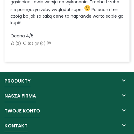
gąsienice i dwie wersje do wykonania. Troche trzeba
sie pomęczyć żeby wyglądał super
Polecam ten
czołg bo jak za taką cene to naprawde warto sobie go
kupić.
Ocena 4/5
0
0
0

PRODUKTY

NASZA FIRMA

TWOJE KONTO

KONTAKT