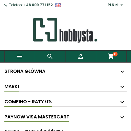

Telefon:
+48 609 771 152
PLN zł
0



shopping_cart
STRONA GŁÓWNA
MARKI
COMFINO - RATY 0%
PAYNOW VISA MASTERCART