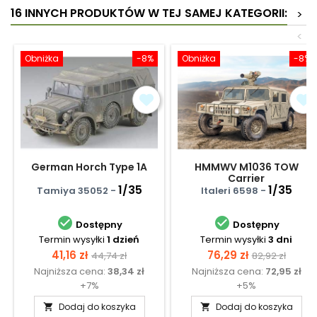
16 INNYCH PRODUKTÓW W TEJ SAMEJ KATEGORII:
>
<
Obniżka
-8%
Obniżka
-8%
German Horch Type 1A
HMMWV M1036 TOW
Carrier
1/35
1/35
Tamiya 35052 -
Italeri 6598 -


Dostępny
Dostępny
Termin wysyłki
1 dzień
Termin wysyłki
3 dni
Cena
Cena
Cena
Cena
41,16 zł
76,29 zł
44,74 zł
82,92 zł
Najniższa cena:
38,34 zł
Najniższa cena:
72,95 zł
podstawowa
podstawow
+7%
+5%
Dodaj do koszyka
Dodaj do koszyka

