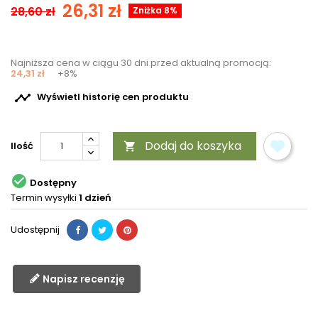
26,31 zł
28,60 zł
Zniżka 8%
Najniższa cena w ciągu 30 dni przed aktualną promocją:
24,31 zł
+8%

Wyświetl historię cen produktu
Dodaj do koszyka
Ilość


Dostępny
Termin wysyłki
1 dzień
Udostępnij
Napisz recenzję