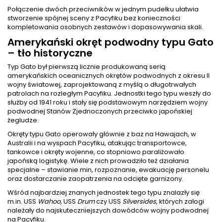
Połączenie dwóch przeciwników w jednym pudełku ułatwia
stworzenie spójnej sceny z Pacyfiku bez konieczności
kompletowania osobnych zestawów i dopasowywania skali.
Amerykański okręt podwodny typu Gato
– tło historyczne
Typ Gato był pierwszą licznie produkowaną serią
amerykańskich oceanicznych okrętów podwodnych z okresu II
wojny światowej, zaprojektowaną z myślą o długotrwałych
patrolach na rozległym Pacyfiku. Jednostki tego typu weszły do
służby od 1941 roku i stały się podstawowym narzędziem wojny
podwodnej Stanów Zjednoczonych przeciwko japońskiej
żegludze.
Okręty typu Gato operowały głównie z baz na Hawajach, w
Australii i na wyspach Pacyfiku, atakując transportowce,
tankowce i okręty wojenne, co stopniowo paraliżowało
japońską logistykę. Wiele z nich prowadziło też działania
specjalne – stawianie min, rozpoznanie, ewakuację personelu
oraz dostarczanie zaopatrzenia na odcięte garnizony.
Wśród najbardziej znanych jednostek tego typu znalazły się
m.in. USS
Wahoo
, USS
Drum
czy USS
Silversides
, których załogi
należały do najskuteczniejszych dowódców wojny podwodnej
na Pacyfiku.