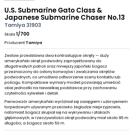
U.S. Submarine Gato Class &
Japanese Submarine Chaser No.13
Tamiya 31903
1/700
Skala
Producent
Tamiya
Zestaw przedstawia dwa kontrastujące okręty — duży
amerykański okręt podwodny zaprojektowany do
długotrwałych patroli oraz mniejszy japoński ścigacz
przeznaczony do osłony konwojów i zwalczania okrętów
podwodnych, co umożliwia odtworzenie sceny kontaktu lub
pościgu. Kompaktowe wymiary modeli pozwalają umieścić
obie jednostki na niewielkiej podstawce przy zachowaniu
czytelności sylwetek i detali.
Pierwowzór amerykański wyróżniał się zasięgiem i uzbrojeniem
torpedowym używanym przeciwko żegludze nieprzyjaciela,
natomiast ścigacz skupiał się na wykrywaniu i atakach
głębinowych; w rzeczywistości okręt podwodny miał około 95 m
długości, a ścigacz około 50 m.