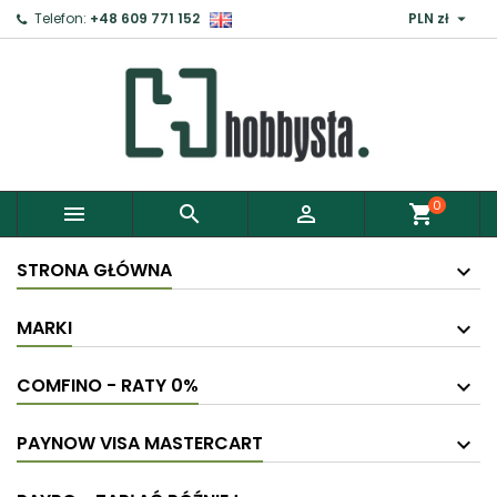

Telefon:
+48 609 771 152
PLN zł
0



shopping_cart
STRONA GŁÓWNA
MARKI
COMFINO - RATY 0%
PAYNOW VISA MASTERCART