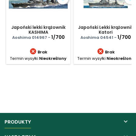
Japoński lekki krążownik
Japoński Lekki krążownik
KASHIMA
Katori
1/700
1/700
Aoshima 014967 -
Aoshima 04541 -


Brak
Brak
Termin wysyłki
Nieokreślony
Termin wysyłki
Nieokreślony

PRODUKTY