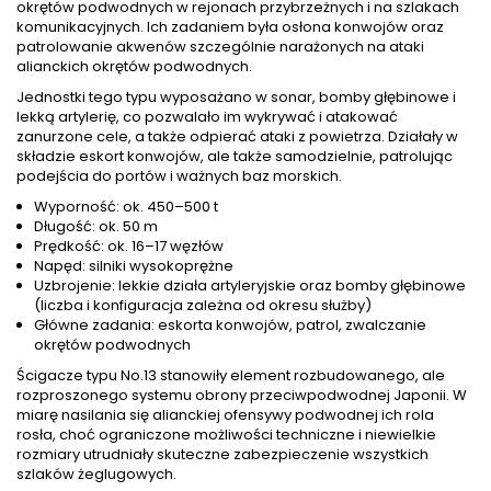
okrętów podwodnych w rejonach przybrzeżnych i na szlakach
komunikacyjnych. Ich zadaniem była osłona konwojów oraz
patrolowanie akwenów szczególnie narażonych na ataki
alianckich okrętów podwodnych.
Jednostki tego typu wyposażano w sonar, bomby głębinowe i
lekką artylerię, co pozwalało im wykrywać i atakować
zanurzone cele, a także odpierać ataki z powietrza. Działały w
składzie eskort konwojów, ale także samodzielnie, patrolując
podejścia do portów i ważnych baz morskich.
Wyporność: ok. 450–500 t
Długość: ok. 50 m
Prędkość: ok. 16–17 węzłów
Napęd: silniki wysokoprężne
Uzbrojenie: lekkie działa artyleryjskie oraz bomby głębinowe
(liczba i konfiguracja zależna od okresu służby)
Główne zadania: eskorta konwojów, patrol, zwalczanie
okrętów podwodnych
Ścigacze typu No.13 stanowiły element rozbudowanego, ale
rozproszonego systemu obrony przeciwpodwodnej Japonii. W
miarę nasilania się alianckiej ofensywy podwodnej ich rola
rosła, choć ograniczone możliwości techniczne i niewielkie
rozmiary utrudniały skuteczne zabezpieczenie wszystkich
szlaków żeglugowych.