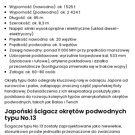
Wyporność (nawodna): ok. 1 525 t
Wyporność (podwodna): ok. 2 424 t
Długość: ok. 95 m
Szerokość: ok. 8,3 m
Napęd: silniki wysokoprężne i elektryczne (układ diesel–
elektryczny)
Prędkość nawodna: ok. 20 węzłów
Prędkość podwodna: ok. 9 węzłów
Zasięg nawodny: ponad 11 000 Mm przy prędkości marszowej
Uzbrojenie podstawowe: wyrzutnie torpedowe kal. 533 mm
(dziobowe i rufowe), artyleria pokładowa i działka
przeciwlotnicze (konfiguracja zmieniała się w trakcie wojny)
Załoga: ok. 60–80 osób
Okręty typu Gato odegrały kluczową rolę w odcięciu Japonii od
surowców i paliw, zatapiając znaczną część japońskiej floty
handlowej. Doświadczenia z ich eksploatacji posłużyły jako
podstawa do rozwoju kolejnych typów amerykańskich okrętów
podwodnych, takich jak Balao i Tench.
Japoński ścigacz okrętów podwodnych
typu No.13
Ścigacze typu No.13 zostały zaprojektowane jako niewielkie,
stosunkowo proste jednostki przeznaczone do zwalczania