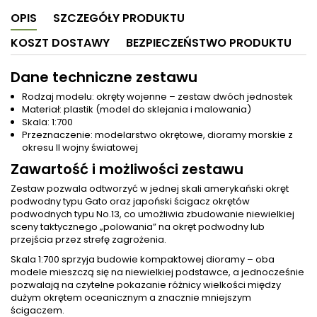
OPIS
SZCZEGÓŁY PRODUKTU
KOSZT DOSTAWY
BEZPIECZEŃSTWO PRODUKTU
Dane techniczne zestawu
Rodzaj modelu: okręty wojenne – zestaw dwóch jednostek
Materiał: plastik (model do sklejania i malowania)
Skala: 1:700
Przeznaczenie: modelarstwo okrętowe, dioramy morskie z
okresu II wojny światowej
Zawartość i możliwości zestawu
Zestaw pozwala odtworzyć w jednej skali amerykański okręt
podwodny typu Gato oraz japoński ścigacz okrętów
podwodnych typu No.13, co umożliwia zbudowanie niewielkiej
sceny taktycznego „polowania” na okręt podwodny lub
przejścia przez strefę zagrożenia.
Skala 1:700 sprzyja budowie kompaktowej dioramy – oba
modele mieszczą się na niewielkiej podstawce, a jednocześnie
pozwalają na czytelne pokazanie różnicy wielkości między
dużym okrętem oceanicznym a znacznie mniejszym
ścigaczem.