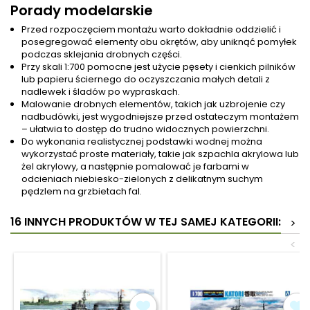
Porady modelarskie
Przed rozpoczęciem montażu warto dokładnie oddzielić i
posegregować elementy obu okrętów, aby uniknąć pomyłek
podczas sklejania drobnych części.
Przy skali 1:700 pomocne jest użycie pęsety i cienkich pilników
lub papieru ściernego do oczyszczania małych detali z
nadlewek i śladów po wypraskach.
Malowanie drobnych elementów, takich jak uzbrojenie czy
nadbudówki, jest wygodniejsze przed ostateczym montażem
– ułatwia to dostęp do trudno widocznych powierzchni.
Do wykonania realistycznej podstawki wodnej można
wykorzystać proste materiały, takie jak szpachla akrylowa lub
żel akrylowy, a następnie pomalować je farbami w
odcieniach niebiesko-zielonych z delikatnym suchym
pędzlem na grzbietach fal.
16 INNYCH PRODUKTÓW W TEJ SAMEJ KATEGORII:
>
<