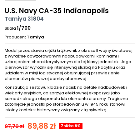
U.S. Navy CA-35 Indianapolis
Tamiya 31804
1/700
Skala
Producent
Tamiya
Model przedstawia ciężki krążownik z okresu II wojny światowej
z wyraźnie odwzorowanymi nadbudówkami, kominami i
uzbrojeniem charakterystycznym dla tej klasy jednostek. Jego
pierwowzór wyróżnił się intensywną służbą na Pacyfiku oraz
udziałem w misji logistycznej obejmującej przewiezienie
elementów pierwszej bomby atomowej.
Konstrukcja zestawu kładzie nacisk na detale nadbudówek i
wież artyleryjskich, co sprzyja efektownej ekspozycji jako
samodzielnego eksponatu lub elementu dioramy. Tragiczne
zatonięcie jednostki po storpedowaniu w 1945 roku stanowi
istotny kontekst historyczny związany z tą sylwetką.
89,88 zł
97,70 zł
Zniżka 8%