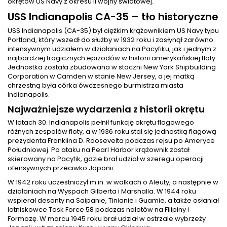
okrętów US Navy z okresu II wojny światowej.
USS Indianapolis CA-35 – tło historyczne
USS Indianapolis (CA-35) był ciężkim krążownikiem US Navy typu
Portland, który wszedł do służby w 1932 roku i zasłynął zarówno
intensywnym udziałem w działaniach na Pacyfiku, jak i jednym z
najbardziej tragicznych epizodów w historii amerykańskiej floty.
Jednostka została zbudowana w stoczni New York Shipbuilding
Corporation w Camden w stanie New Jersey, a jej matką
chrzestną była córka ówczesnego burmistrza miasta
Indianapolis.
Najważniejsze wydarzenia z historii okrętu
W latach 30. Indianapolis pełnił funkcję okrętu flagowego
różnych zespołów floty, a w 1936 roku stał się jednostką flagową
prezydenta Franklina D. Roosevelta podczas rejsu po Ameryce
Południowej. Po ataku na Pearl Harbor krążownik został
skierowany na Pacyfik, gdzie brał udział w szeregu operacji
ofensywnych przeciwko Japonii.
W 1942 roku uczestniczył m.in. w walkach o Aleuty, a następnie w
działaniach na Wyspach Gilberta i Marshalla. W 1944 roku
wspierał desanty na Saipanie, Tinianie i Guamie, a także osłaniał
lotniskowce Task Force 58 podczas nalotów na Filipiny i
Formozę. W marcu 1945 roku brał udział w ostrzale wybrzeży