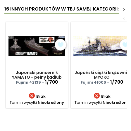
16 INNYCH PRODUKTÓW W TEJ SAMEJ KATEGORII:
>
<
Japoński pancernik
Japoński ciężki krążownik
YAMATO - pełny kadłub
MYOKO
1/700
1/700
Fujimi 42139 -
Fujimi 41006 -


Brak
Brak
Termin wysyłki
Nieokreślony
Termin wysyłki
Nieokreślony