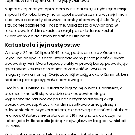
Japonii, w tym rejonu Kure i wyspy Okinawa.
Najbardziej znanym epizodem w historii okrętu była tajna misja
z lipca 1945 roku, kiedy Indianapolis dostarczył na wyspę Tinian
kluczowe elementy pierwszej bomby atomowej „Little Boy”,
zrzuconej później na Hiroszimę. Misja została wykonana w
rekordowo krótkim czasie, a okręt po rozładunku został
skierowany do dalszych zadań na Filipinach.
Katastrofa i jej następstwa
W nocy z 29 na 30 lipca 1945 roku, podczas rejsu z Guam do
Leyte, Indianapolis został storpedowany przez japoński okręt
podwodny I-58. Dwie torpedy trafiły w prawą burtę, powodując
gwałtowne zalanie przednich przedziałów i wybuch
magazynów amunicji. Okręt zatonął w ciągu około 12 minut, bez
nadania pełnego sygnału alarmowego.
Około 300 z blisko 1200 ludzi załogi zginęło wraz z okrętem, a
pozostali znaleźli się w wodzie bez odpowiedniego
wyposażenia ratunkowego i bez natychmiastowej akcji
poszukiwawczej. Przez kilka dni rozbitkowie zmagali się z
odwodnieniem, wyczerpaniem, ekspozycją na słońce i atakami
rekinów. Ostatecznie uratowano 316 marynarzy, co uczyniło
zatonięcie Indianapolis jedną z największych tragedii w historii
US Navy.
Katastrofa doprowadziła do szerokiej debaty na temat