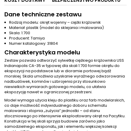
KOSZT DOSTAWY
BEZPIECZEŃSTWO PRODUKTU
Dane techniczne zestawu
Rodzaj modelu: okręt wojenny – ciężki krążownik
Materiał: plastik (model do sklejania i malowania)
Skala: 1:700
Producent: Tamiya
Numer katalogowy: 31804
Charakterystyka modelu
Zestaw pozwala odtworzyć sylwetkę ciężkiego krążownika USS
Indianapolis CA-35 w typowej dla skali 1:700 formie okrętu do
ekspozycji na podstawce lub w dioramie portowej bądź
morskiej. Skala umożliwia uzyskanie wyraźnego odwzorowania
nadbudówek, kominów i uzbrojenia przy stosunkowo
niewielkich wymiarach gotowego modelu, co ułatwia
ekspozycję nawet w ograniczonej przestrzeni.
Model wymaga użycia kleju do plastiku oraz farb modelarskich,
co daje możliwość indywidualnego doboru schematu
malowania i stopnia „zużycia” jednostki – od stanu
stoczniowego po intensywnie eksploatowany okręt na Pacyfiku.
Konstrukcja w tej skali sprzyja budowie zarówno jako
samodzielnego eksponatu, jak i elementu większej kolekcji