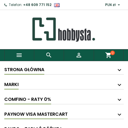

Telefon:
+48 609 771 152
PLN zł
0



shopping_cart
STRONA GŁÓWNA
MARKI
COMFINO - RATY 0%
PAYNOW VISA MASTERCART