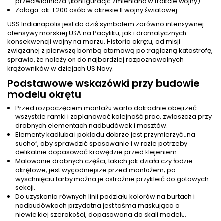
przeciwlotnicza (konfiguracja zmieniana w trakcie wojny)
Załoga: ok. 1 200 osób w okresie II wojny światowej
USS Indianapolis jest do dziś symbolem zarówno intensywnej
ofensywy morskiej USA na Pacyfiku, jak i dramatycznych
konsekwencji wojny na morzu. Historia okrętu, od misji
związanej z pierwszą bombą atomową po tragiczną katastrofę,
sprawia, że należy on do najbardziej rozpoznawalnych
krążowników w dziejach US Navy.
Podstawowe wskazówki przy budowie
modelu okrętu
Przed rozpoczęciem montażu warto dokładnie obejrzeć
wszystkie ramki i zaplanować kolejność prac, zwłaszcza przy
drobnych elementach nadbudówek i masztów.
Elementy kadłuba i pokładu dobrze jest przymierzyć „na
sucho”, aby sprawdzić spasowanie i w razie potrzeby
delikatnie dopasować krawędzie przed klejeniem.
Malowanie drobnych części, takich jak działa czy łodzie
okrętowe, jest wygodniejsze przed montażem; po
wyschnięciu farby można je ostrożnie przykleić do gotowych
sekcji.
Do uzyskania równych linii podziału kolorów na burtach i
nadbudówkach przydatna jest taśma maskująca o
niewielkiej szerokości, dopasowana do skali modelu.