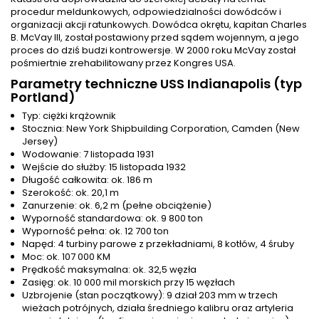
procedur meldunkowych, odpowiedzialności dowódców i
organizacji akcji ratunkowych. Dowódca okrętu, kapitan Charles
B. McVay III, został postawiony przed sądem wojennym, a jego
proces do dziś budzi kontrowersje. W 2000 roku McVay został
pośmiertnie zrehabilitowany przez Kongres USA.
Parametry techniczne USS Indianapolis (typ
Portland)
Typ: ciężki krążownik
Stocznia: New York Shipbuilding Corporation, Camden (New
Jersey)
Wodowanie: 7 listopada 1931
Wejście do służby: 15 listopada 1932
Długość całkowita: ok. 186 m
Szerokość: ok. 20,1 m
Zanurzenie: ok. 6,2 m (pełne obciążenie)
Wyporność standardowa: ok. 9 800 ton
Wyporność pełna: ok. 12 700 ton
Napęd: 4 turbiny parowe z przekładniami, 8 kotłów, 4 śruby
Moc: ok. 107 000 KM
Prędkość maksymalna: ok. 32,5 węzła
Zasięg: ok. 10 000 mil morskich przy 15 węzłach
Uzbrojenie (stan początkowy): 9 dział 203 mm w trzech
wieżach potrójnych, działa średniego kalibru oraz artyleria