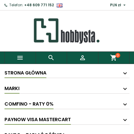

Telefon:
+48 609 771 152
PLN zł
0



shopping_cart
STRONA GŁÓWNA
MARKI
COMFINO - RATY 0%
PAYNOW VISA MASTERCART