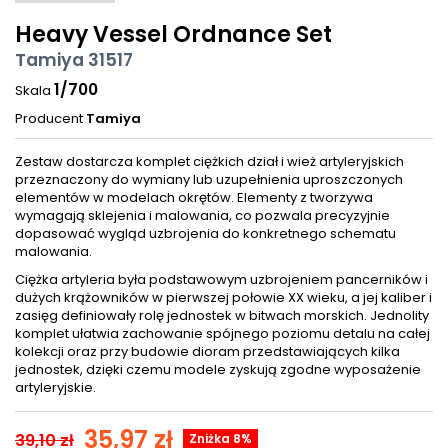
Heavy Vessel Ordnance Set
Tamiya 31517
1/700
Skala
Producent
Tamiya
Zestaw dostarcza komplet ciężkich dział i wież artyleryjskich
przeznaczony do wymiany lub uzupełnienia uproszczonych
elementów w modelach okrętów. Elementy z tworzywa
wymagają sklejenia i malowania, co pozwala precyzyjnie
dopasować wygląd uzbrojenia do konkretnego schematu
malowania.
Ciężka artyleria była podstawowym uzbrojeniem pancerników i
dużych krążowników w pierwszej połowie XX wieku, a jej kaliber i
zasięg definiowały rolę jednostek w bitwach morskich. Jednolity
komplet ułatwia zachowanie spójnego poziomu detalu na całej
kolekcji oraz przy budowie dioram przedstawiających kilka
jednostek, dzięki czemu modele zyskują zgodne wyposażenie
artyleryjskie.
35,97 zł
39,10 zł
Zniżka 8%