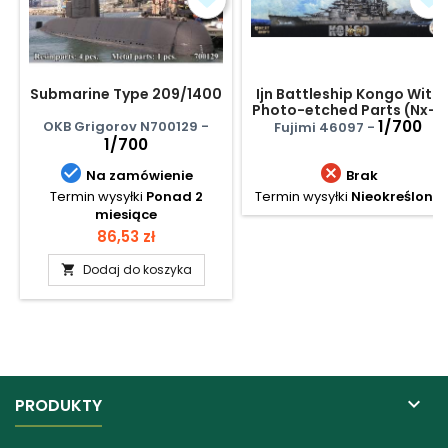
Submarine Type 209/1400
Ijn Battleship Kongo With
Photo-etched Parts (Nx-7
Ex-201)
1/700
OKB Grigorov N700129 -
Fujimi 46097 -
1/700


Na zamówienie
Brak
Termin wysyłki
Ponad 2
Termin wysyłki
Nieokreślony
miesiące
Cena
86,53 zł
Dodaj do koszyka


PRODUKTY