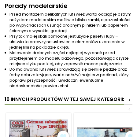
Porady modelarskie
Przed montażem delikatnych luf i wież warto odciąć je ostrym
nożykiem modelarskim możliwie blisko ramki, a pozostałości
po wypychaczach usunąć drobnym pilnikiem lub papierem
ściernym o wysokiej gradacji.
Przy tak małej skali pomocne jest użycie pęsety i lupy –
ułatwia to precyzyjne ustawienie elementów uzbrojenia w
jednej linii na pokładzie okrętu.
Malowanie drobnych części najlepiej wykonać przed
przyklejeniem do modelu bazowego, pozostawiając czyste
miejsca styku pod klej, aby zapewnić mocne połączenie.
Do malowania luf i wież sprawdzają się cienkie pędzle oraz
farby dobrze kryjące; warto nałożyć najpierw podkład, który
poprawi przyczepność i uwidoczni ewentualne
niedoskonałości powierzchni.
16 INNYCH PRODUKTÓW W TEJ SAMEJ KATEGORII:
>
<