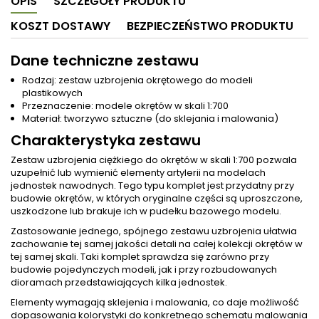
OPIS
SZCZEGÓŁY PRODUKTU
KOSZT DOSTAWY
BEZPIECZEŃSTWO PRODUKTU
Dane techniczne zestawu
Rodzaj: zestaw uzbrojenia okrętowego do modeli
plastikowych
Przeznaczenie: modele okrętów w skali 1:700
Materiał: tworzywo sztuczne (do sklejania i malowania)
Charakterystyka zestawu
Zestaw uzbrojenia ciężkiego do okrętów w skali 1:700 pozwala
uzupełnić lub wymienić elementy artylerii na modelach
jednostek nawodnych. Tego typu komplet jest przydatny przy
budowie okrętów, w których oryginalne części są uproszczone,
uszkodzone lub brakuje ich w pudełku bazowego modelu.
Zastosowanie jednego, spójnego zestawu uzbrojenia ułatwia
zachowanie tej samej jakości detali na całej kolekcji okrętów w
tej samej skali. Taki komplet sprawdza się zarówno przy
budowie pojedynczych modeli, jak i przy rozbudowanych
dioramach przedstawiających kilka jednostek.
Elementy wymagają sklejenia i malowania, co daje możliwość
dopasowania kolorystyki do konkretnego schematu malowania