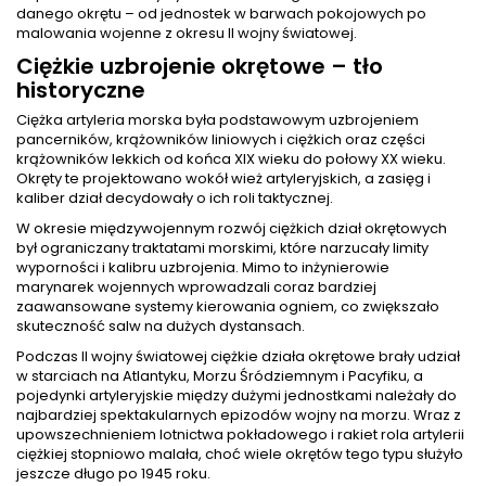
danego okrętu – od jednostek w barwach pokojowych po
malowania wojenne z okresu II wojny światowej.
Ciężkie uzbrojenie okrętowe – tło
historyczne
Ciężka artyleria morska była podstawowym uzbrojeniem
pancerników, krążowników liniowych i ciężkich oraz części
krążowników lekkich od końca XIX wieku do połowy XX wieku.
Okręty te projektowano wokół wież artyleryjskich, a zasięg i
kaliber dział decydowały o ich roli taktycznej.
W okresie międzywojennym rozwój ciężkich dział okrętowych
był ograniczany traktatami morskimi, które narzucały limity
wyporności i kalibru uzbrojenia. Mimo to inżynierowie
marynarek wojennych wprowadzali coraz bardziej
zaawansowane systemy kierowania ogniem, co zwiększało
skuteczność salw na dużych dystansach.
Podczas II wojny światowej ciężkie działa okrętowe brały udział
w starciach na Atlantyku, Morzu Śródziemnym i Pacyfiku, a
pojedynki artyleryjskie między dużymi jednostkami należały do
najbardziej spektakularnych epizodów wojny na morzu. Wraz z
upowszechnieniem lotnictwa pokładowego i rakiet rola artylerii
ciężkiej stopniowo malała, choć wiele okrętów tego typu służyło
jeszcze długo po 1945 roku.