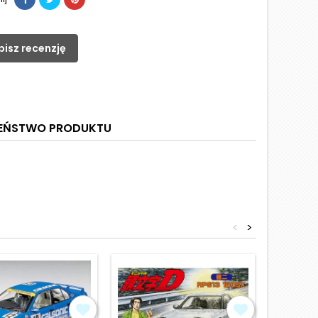
pisz recenzję
ZEŃSTWO PRODUKTU
<
>
Obniżka