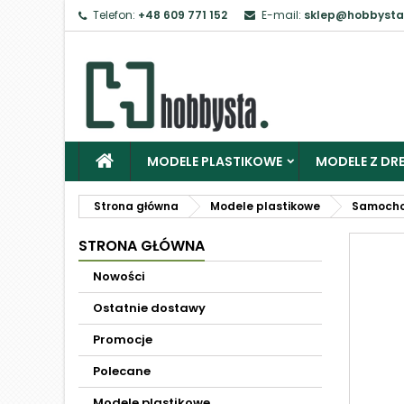
Telefon:
+48 609 771 152
E-mail:
sklep@hobbysta
MODELE PLASTIKOWE
MODELE Z DRE
Strona główna
Modele plastikowe
Samoch
STRONA GŁÓWNA
Nowości
Ostatnie dostawy
Promocje
Polecane
Modele plastikowe