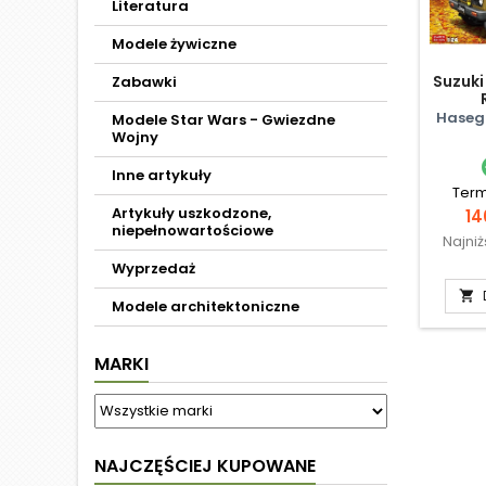
Literatura
Modele żywiczne
Suzuki
Zabawki
Haseg
Modele Star Wars - Gwiezdne
Wojny
Inne artykuły
Term
Artykuły uszkodzone,
Ce
14
niepełnowartościowe
Najni
Wyprzedaż

Modele architektoniczne
MARKI
NAJCZĘŚCIEJ KUPOWANE