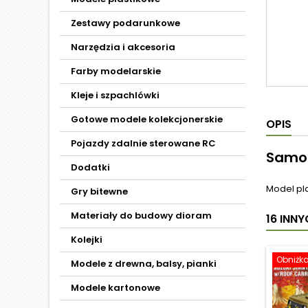
Zestawy podarunkowe
Narzędzia i akcesoria
Farby modelarskie
Kleje i szpachlówki
Gotowe modele kolekcjonerskie
OPIS
Pojazdy zdalnie sterowane RC
Samob
Dodatki
Model pl
Gry bitewne
Materiały do budowy dioram
16 INN
Kolejki
Obniżk
Modele z drewna, balsy, pianki
Modele kartonowe