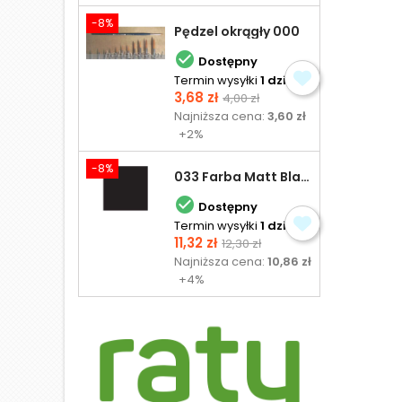
-8%
Pędzel okrągły 000

Dostępny
Termin wysyłki
1 dzień
Cena
Cena
3,68 zł
4,00 zł
podstawowa
Najniższa cena:
3,60 zł
+2%
-8%
033 Farba Matt Black - olejna

Dostępny
Termin wysyłki
1 dzień
Cena
Cena
11,32 zł
12,30 zł
podstawowa
Najniższa cena:
10,86 zł
+4%