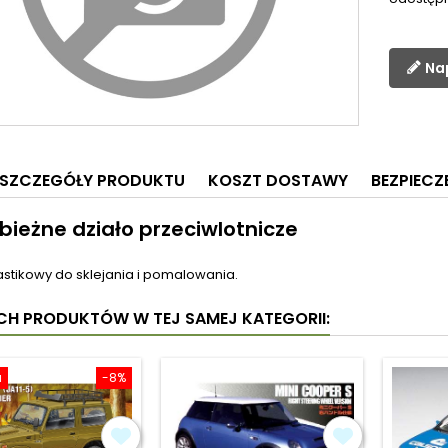
Na
SZCZEGÓŁY PRODUKTU
KOSZT DOSTAWY
BEZPIEC
ieżne działo przeciwlotnicze
astikowy do sklejania i pomalowania.
YCH PRODUKTÓW W TEJ SAMEJ KATEGORII:
a
-8%