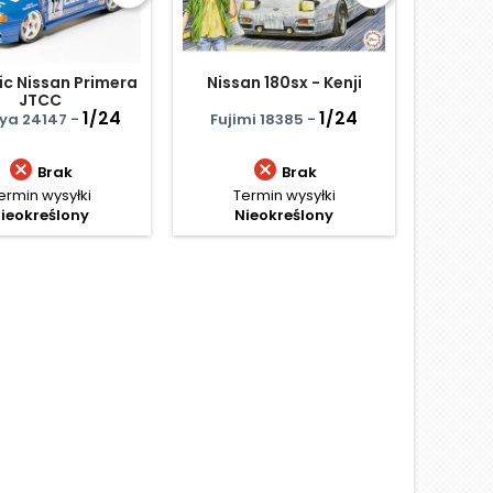
ic Nissan Primera
Nissan 180sx - Kenji
Shelby
JTCC
H - zes
1/24
1/24
ya 24147 -
Fujimi 18385 -
Reve


Brak
Brak
ermin wysyłki
Termin wysyłki
Term
ieokreślony
Nieokreślony
Ce
140
Najniż
D
