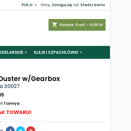

PLN zł
Witaj,
Zaloguj się
lub
Stwórz konto
shopping_cart
Koszyk:
0
szt. - 0,00 zł
ODELARSKIE
KLEJE I SZPACHLÓWKI
Duster w/Gearbox
a 30027
35
nt
Tamiya
AK TOWARU!
ij