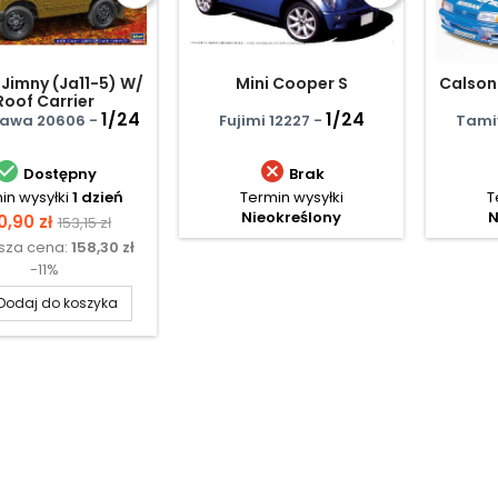
 Jimny (Ja11-5) W/
Mini Cooper S
Calson
Roof Carrier
1/24
1/24
awa 20606 -
Fujimi 12227 -
Tami


Dostępny
Brak
in wysyłki
1 dzień
Termin wysyłki
T
Nieokreślony
N
na
Cena
0,90 zł
153,15 zł
ższa cena:
158,30 zł
podstawowa
-11%
Dodaj do koszyka