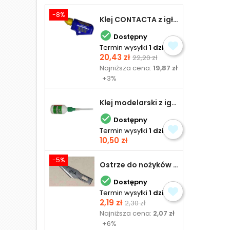
-8%
Klej CONTACTA z igłą do plastiku 25,0 g

Dostępny
Termin wysyłki
1 dzień
Cena
Cena
20,43 zł
22,20 zł
podstawowa
Najniższa cena:
19,87 zł
+3%
Klej modelarski z igłą 30 ml

Dostępny
Termin wysyłki
1 dzień
Cena
10,50 zł
-5%
Ostrze do nożyków Excel

Dostępny
Termin wysyłki
1 dzień
Cena
Cena
2,19 zł
2,30 zł
podstawowa
Najniższa cena:
2,07 zł
+6%