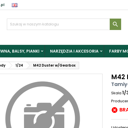
.pl

WNA, BALSY, PIANKI
NARZĘDZIA I AKCESORIA
FARBY M
ody
1/24
M42 Duster w/Gearbox
M42 
Tamiy
1/
Skala
Produce
BR

Udostępn