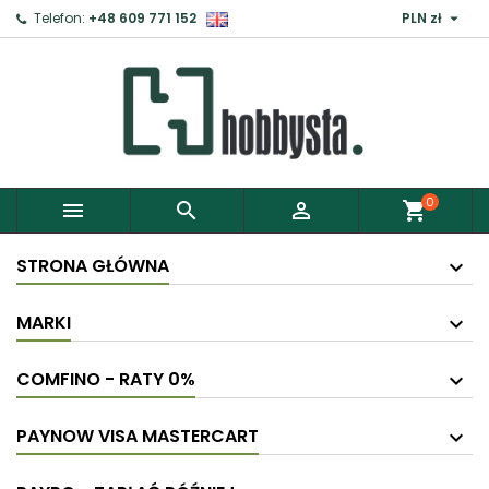

Telefon:
+48 609 771 152
PLN zł
0



shopping_cart
STRONA GŁÓWNA
MARKI
COMFINO - RATY 0%
PAYNOW VISA MASTERCART