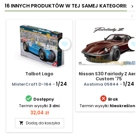
16 INNYCH PRODUKTÓW W TEJ SAMEJ KATEGORII:
>
<
Talbot Lago
Nissan S30 Fairlady Z Aero
Custom '75
1/24
1/24
MisterCraft D-164 -
Aoshima 05844 -


Dostępny
Brak
Termin wysyłki
3 dni
Termin wysyłki
Nieokreślony
Cena
32,04 zł
Dodaj do koszyka
