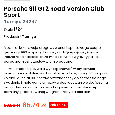
Porsche 911 GT2 Road Version Club
Sport
Tamiya 24247
1/24
Skala
Producent
Tamiya
Model odwzorowuje drogowy wariant sportowego coupe
generacji 993 w specyfikacji wywodzącej się z wyścigów.
Poszerzone nadkola, duże tylne skrzydło i wyraźny pakiet
aerodynamiczny zostały wiernie oddane.
Format modelu pozwala wyeksponować wloty powietrza,
przetłoczenia błotników i kształt zderzaków, co wyróżnia go w
kolekcji aut z lat 90. Zestaw przeznaczony do samodzielnego
składania i malowania umożliwia dopracowanie wykończenia
oraz odwzorowanie torowo‑drogowego charakteru tej
odmiany, produkowanej w ograniczonych ilościach.
85,74 zł
93,20 zł
Zniżka 8%