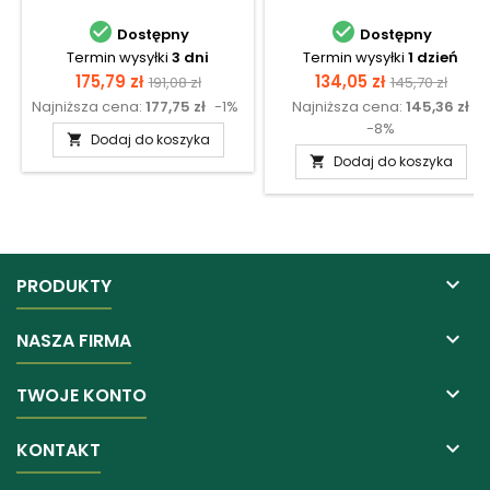


Dostępny
Dostępny
Termin wysyłki
3 dni
Termin wysyłki
1 dzień
Cena
Cena
Cena
Cena
175,79 zł
134,05 zł
191,08 zł
145,70 zł
Najniższa cena:
177,75 zł
-1%
Najniższa cena:
145,36 zł
podstawowa
podstawow
-8%
Dodaj do koszyka

Dodaj do koszyka


PRODUKTY

NASZA FIRMA

TWOJE KONTO

KONTAKT