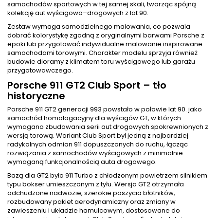
samochodów sportowych w tej samej skali, tworząc spójną
kolekcję aut wyścigowo–drogowych z lat 90.
Zestaw wymaga samodzielnego malowania, co pozwala
dobrać kolorystykę zgodną z oryginalnymi barwami Porsche z
epoki lub przygotować indywidualne malowanie inspirowane
samochodami torowymi. Charakter modelu sprzyja również
budowie dioramy z klimatem toru wyścigowego lub garażu
przygotowawczego.
Porsche 911 GT2 Club Sport – tło
historyczne
Porsche 911 GT2 generacji 993 powstało w połowie lat 90. jako
samochód homologacyjny dla wyścigów GT, w których
wymagano zbudowania serii aut drogowych spokrewnionych z
wersją torową. Wariant Club Sport był jedną z najbardziej
radykalnych odmian 911 dopuszczonych do ruchu, łącząc
rozwiązania z samochodów wyścigowych z minimalnie
wymaganą funkcjonalnością auta drogowego.
Bazą dla GT2 było 911 Turbo z chłodzonym powietrzem silnikiem
typu bokser umieszczonym z tyłu. Wersja GT2 otrzymała
odchudzone nadwozie, szerokie poszycia błotników,
rozbudowany pakiet aerodynamiczny oraz zmiany w
zawieszeniu i układzie hamulcowym, dostosowane do