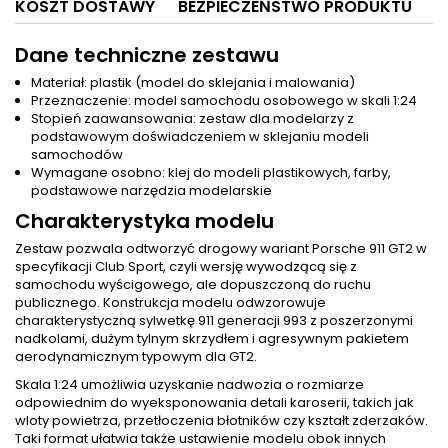
KOSZT DOSTAWY
BEZPIECZEŃSTWO PRODUKTU
Dane techniczne zestawu
Materiał: plastik (model do sklejania i malowania)
Przeznaczenie: model samochodu osobowego w skali 1:24
Stopień zaawansowania: zestaw dla modelarzy z
podstawowym doświadczeniem w sklejaniu modeli
samochodów
Wymagane osobno: klej do modeli plastikowych, farby,
podstawowe narzędzia modelarskie
Charakterystyka modelu
Zestaw pozwala odtworzyć drogowy wariant Porsche 911 GT2 w
specyfikacji Club Sport, czyli wersję wywodzącą się z
samochodu wyścigowego, ale dopuszczoną do ruchu
publicznego. Konstrukcja modelu odwzorowuje
charakterystyczną sylwetkę 911 generacji 993 z poszerzonymi
nadkolami, dużym tylnym skrzydłem i agresywnym pakietem
aerodynamicznym typowym dla GT2.
Skala 1:24 umożliwia uzyskanie nadwozia o rozmiarze
odpowiednim do wyeksponowania detali karoserii, takich jak
wloty powietrza, przetłoczenia błotników czy kształt zderzaków.
Taki format ułatwia także ustawienie modelu obok innych