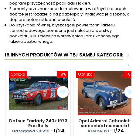
poprawi przyczepność podkładu i lakieru.
Elementy przeznaczone do malowania w różnych kolorach
dobrze jest rozdzielić na podzespoły i malować je osobno, a
dopiero potem składać w całość.
Do uzyskania równej, błyszczącej powierzchni lakieru
samochodowego pomocne jest nałożenie warstwy
podkładu, kilku cienkich warstw koloru oraz końcowego
lakieru bezbarwnego.
16 INNYCH PRODUKTÓW W TEJ SAMEJ KATEGORII:
>
<
Obniżka
-8%
Obniżka
-8%
Datsun Fairlady 240z 1973
Opel Admiral Cabriolet -
Rac Rally
samochód niemiecki II
1/24
W.Ś.
1/24
Hasegawa 20555 -
ICM 24021 -