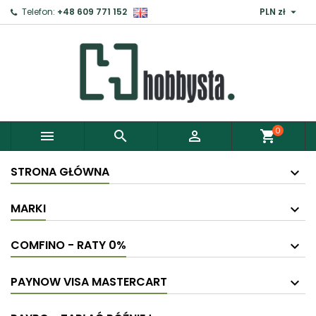

Telefon:
+48 609 771 152
PLN zł
0



shopping_cart
STRONA GŁÓWNA
MARKI
COMFINO - RATY 0%
PAYNOW VISA MASTERCART