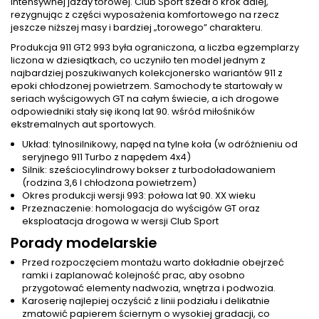
intensywnej jazdy torowej. Club Sport szedł o krok dalej,
rezygnując z części wyposażenia komfortowego na rzecz
jeszcze niższej masy i bardziej „torowego” charakteru.
Produkcja 911 GT2 993 była ograniczona, a liczba egzemplarzy
liczona w dziesiątkach, co uczyniło ten model jednym z
najbardziej poszukiwanych kolekcjonersko wariantów 911 z
epoki chłodzonej powietrzem. Samochody te startowały w
seriach wyścigowych GT na całym świecie, a ich drogowe
odpowiedniki stały się ikoną lat 90. wśród miłośników
ekstremalnych aut sportowych.
Układ: tylnosilnikowy, napęd na tylne koła (w odróżnieniu od
seryjnego 911 Turbo z napędem 4x4)
Silnik: sześciocylindrowy bokser z turbodoładowaniem
(rodzina 3,6 l chłodzona powietrzem)
Okres produkcji wersji 993: połowa lat 90. XX wieku
Przeznaczenie: homologacja do wyścigów GT oraz
eksploatacja drogowa w wersji Club Sport
Porady modelarskie
Przed rozpoczęciem montażu warto dokładnie obejrzeć
ramki i zaplanować kolejność prac, aby osobno
przygotować elementy nadwozia, wnętrza i podwozia.
Karoserię najlepiej oczyścić z linii podziału i delikatnie
zmatowić papierem ściernym o wysokiej gradacji, co