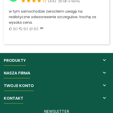
(4.0)
20 lat-s-temu
w tym samochodzie zwrociłem uwagę na
realistyczne odwzorawanie szczegulow. trochę za
wysoka cena.
0
0
0

PRODUKTY

NASZA FIRMA

TWOJE KONTO

KONTAKT
NEWSLETTER