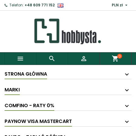

Telefon:
+48 609 771 152
PLN zł
0



shopping_cart
STRONA GŁÓWNA
MARKI
COMFINO - RATY 0%
PAYNOW VISA MASTERCART