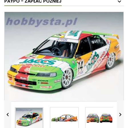
PAYPO - ZAPŁAĆ PÓŹNIEJ

