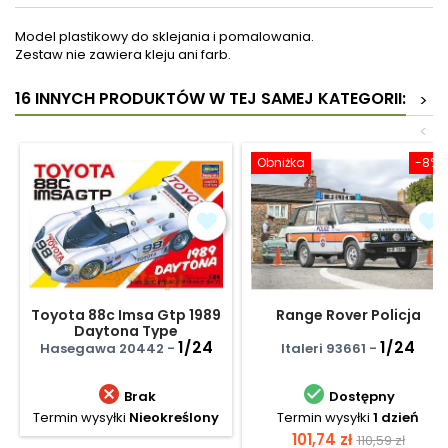
Model plastikowy do sklejania i pomalowania.
Zestaw nie zawiera kleju ani farb.
16 INNYCH PRODUKTÓW W TEJ SAMEJ KATEGORII:
>
<
Obniżka
-8%
Toyota 88c Imsa Gtp 1989
Range Rover Policja
Daytona Type
1/24
1/24
Hasegawa 20442 -
Italeri 93661 -


Brak
Dostępny
Termin wysyłki
Nieokreślony
Termin wysyłki
1 dzień
Cena
Cena
101,74 zł
110,59 zł