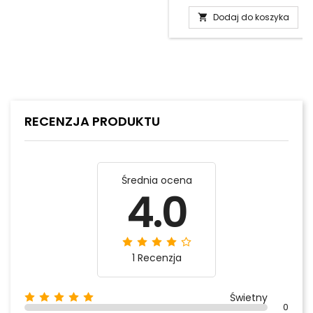
podstawow
Dodaj do koszyka

RECENZJA PRODUKTU
Średnia ocena
4.0
1 Recenzja
Świetny
0