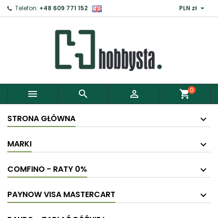

Telefon:
+48 609 771 152
PLN zł
0



shopping_cart
STRONA GŁÓWNA
MARKI
COMFINO - RATY 0%
PAYNOW VISA MASTERCART