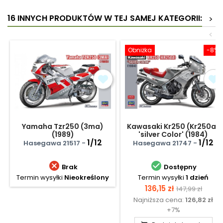
16 INNYCH PRODUKTÓW W TEJ SAMEJ KATEGORII:
>
<
Obniżka
-8%
Yamaha Tzr250 (3ma)
Kawasaki Kr250 (Kr250a)
(1989)
'silver Color' (1984)
1/12
1/12
Hasegawa 21517 -
Hasegawa 21747 -


Brak
Dostępny
Termin wysyłki
Nieokreślony
Termin wysyłki
1 dzień
Cena
Cena
136,15 zł
147,99 zł
Najniższa cena:
126,82 zł
podstawow
+7%