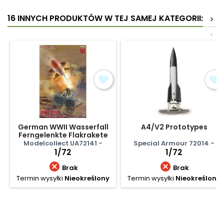
16 INNYCH PRODUKTÓW W TEJ SAMEJ KATEGORII:
>
<
German WWII Wasserfall
A4/V2 Prototypes
Ferngelenkte Flakrakete
1+1 Pack
Modelcollect UA72141 -
Special Armour 72014 -
1/72
1/72


Brak
Brak
Termin wysyłki
Nieokreślony
Termin wysyłki
Nieokreślony