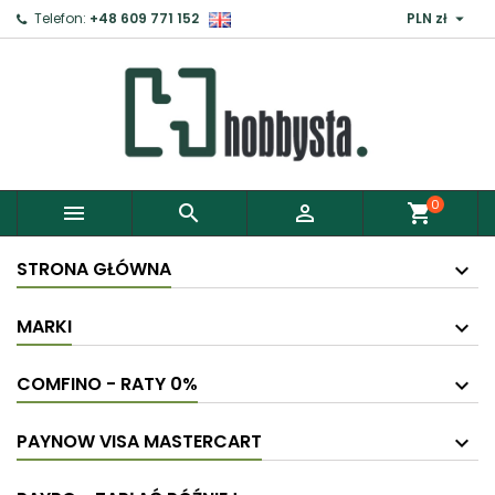

Telefon:
+48 609 771 152
PLN zł
0



shopping_cart
STRONA GŁÓWNA
MARKI
COMFINO - RATY 0%
PAYNOW VISA MASTERCART