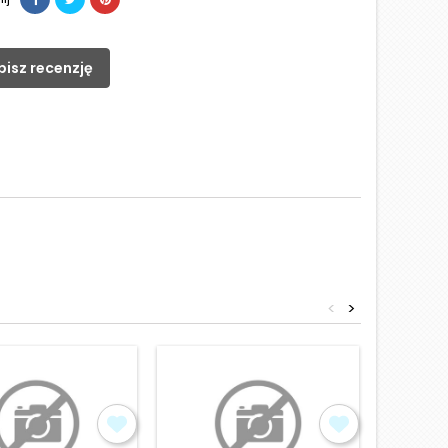
pisz recenzję
<
>