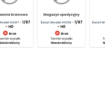
awnia bramowa
Magazyn spedycyjny
1/87
1/87
Modeli HO07 -
Świat Modeli HO06 -
Świat M
- H0
- H0


Brak
Brak
Termin wysyłki
Termin wysyłki
T
Nieokreślony
Nieokreślony
N