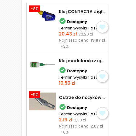
-8%
Klej CONTACTA z igłą do plastiku 25,0 g

Dostępny
Termin wysyłki
1 dzień
Cena
Cena
20,43 zł
22,20 zł
podstawowa
Najniższa cena:
19,87 zł
+3%
Klej modelarski z igłą 30 ml

Dostępny
Termin wysyłki
1 dzień
Cena
10,50 zł
-5%
Ostrze do nożyków Excel

Dostępny
Termin wysyłki
1 dzień
Cena
Cena
2,19 zł
2,30 zł
podstawowa
Najniższa cena:
2,07 zł
+6%