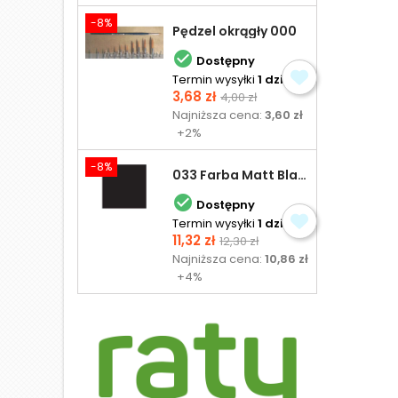
-8%
Pędzel okrągły 000

Dostępny
Termin wysyłki
1 dzień
Cena
Cena
3,68 zł
4,00 zł
podstawowa
Najniższa cena:
3,60 zł
+2%
-8%
033 Farba Matt Black - olejna

Dostępny
Termin wysyłki
1 dzień
Cena
Cena
11,32 zł
12,30 zł
podstawowa
Najniższa cena:
10,86 zł
+4%