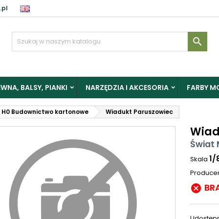
.pl

WNA, BALSY, PIANKI
NARZĘDZIA I AKCESORIA
FARBY M
H0 Budownictwo kartonowe
Wiadukt Paruszowiec
Wiad
Świat 
1/
Skala
Produce
BR

Udostępn