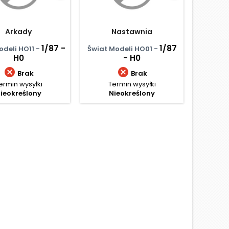
Arkady
Nastawnia
Stacj
1/87 -
1/87
odeli HO11 -
Świat Modeli HO01 -
Świat M
H0
- H0


Brak
Brak
ermin wysyłki
Termin wysyłki
Te
ieokreślony
Nieokreślony
N