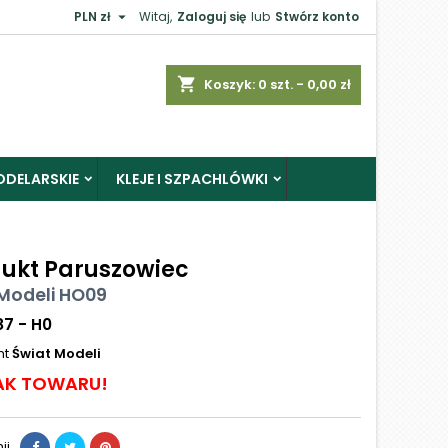

PLN zł
Witaj,
Zaloguj się
lub
Stwórz konto
shopping_cart
Koszyk:
0
szt. - 0,00 zł
ODELARSKIE
KLEJE I SZPACHLÓWKI
ukt Paruszowiec
Modeli HO09
87 - H0
nt
Świat Modeli
AK TOWARU!
ij