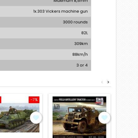
Maximum 8,5mm
1x.303 Vickers machine gun
3000 rounds
82L
309km
88km/h
3 or 4
<
>
-7%