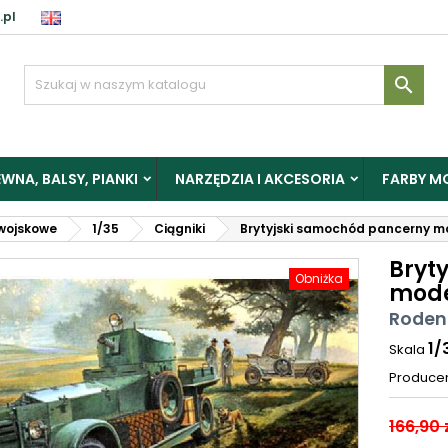
.pl

WNA, BALSY, PIANKI
NARZĘDZIA I AKCESORIA
FARBY M
wojskowe
1/35
Ciągniki
Brytyjski samochód pancerny mo
Bryt
Obniżka
mode
Roden
1/
Skala
Produce
166,90 