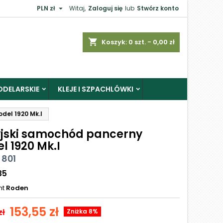

PLN zł
Witaj,
Zaloguj się
lub
Stwórz konto
shopping_cart
Koszyk:
0
szt. - 0,00 zł
ODELARSKIE
KLEJE I SZPACHLÓWKI
del 1920 Mk.I
yjski samochód pancerny
l 1920 Mk.I
 801
35
nt
Roden
153,55 zł
zł
Zniżka 8%