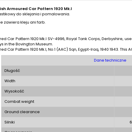
tish Armoured Car Pattern 1920 Mk.I
astikowy do sklejania i pomalowania.
e zawiera kleju ani farb.
ed Car Pattern 1920 Mk.I SV-4996, Royal Tank Corps, Derbyshire, used 
ys in the Bovington Museum.
ed Car Pattern 1920 Mk.I, No.1 (AAC) Sqn, Egypt-Iraq, 1940 1943. Thi
Dane techniczne
Długość
Width
Wysokość
Combat weight
Ground clearance
Silniki
6