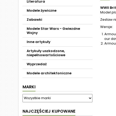
Literatura
WWII Bri
Modele żywiczne
Model pl
Zabawki
Zestaw ni
Wersje:
Modele Star Wars - Gwiezdne
Wojny
Armour
our da
Inne artykuły
Armour
Artykuły uszkodzone,
niepełnowartościowe
Wyprzedaż
Modele architektoniczne
MARKI
NAJCZĘŚCIEJ KUPOWANE