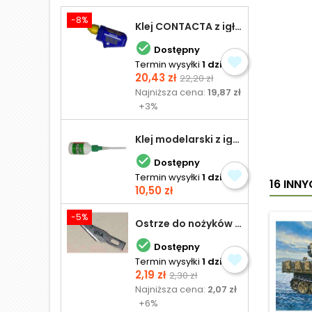
-8%
Klej CONTACTA z igłą do plastiku 25,0 g

Dostępny
Termin wysyłki
1 dzień
Cena
Cena
20,43 zł
22,20 zł
podstawowa
Najniższa cena:
19,87 zł
+3%
Klej modelarski z igłą 30 ml

Dostępny
Termin wysyłki
1 dzień
16 INN
Cena
10,50 zł
-5%
Ostrze do nożyków Excel

Dostępny
Termin wysyłki
1 dzień
Cena
Cena
2,19 zł
2,30 zł
podstawowa
Najniższa cena:
2,07 zł
+6%