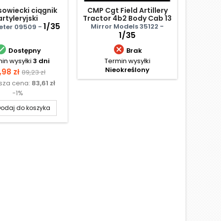
sowiecki ciągnik
CMP Cgt Field Artillery
Sd.
artyleryjski
Tractor 4b2 Body Cab 13
Ket
1/35
Mirror Models 35122 -
ter 09509 -
Tamiy
1/35


Dostępny
Brak
in wysyłki
3 dni
Termin wysyłki
Te
Nieokreślony
N
na
Cena
,98 zł
89,23 zł
ższa cena:
83,61 zł
podstawowa
-1%
odaj do koszyka