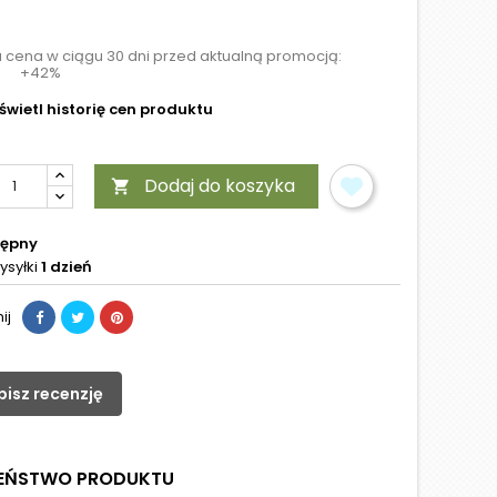
a cena w ciągu 30 dni przed aktualną promocją:
+42%
wietl historię cen produktu
Dodaj do koszyka

tępny
ysyłki
1 dzień
ij
pisz recenzję
ZEŃSTWO PRODUKTU