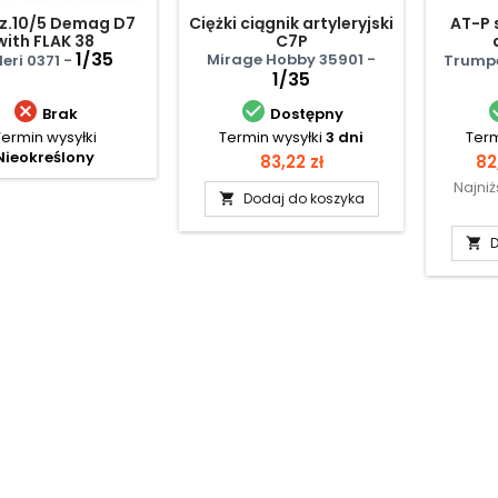
fz.10/5 Demag D7
Ciężki ciągnik artyleryjski
AT-P 
with FLAK 38
C7P
1/35
Mirage Hobby 35901 -
leri 0371 -
Trumpe
1/35


Brak
Dostępny
Termin wysyłki
Termin wysyłki
3 dni
Term
Nieokreślony
Cena
Ce
83,22 zł
82
Najni
Dodaj do koszyka

D
