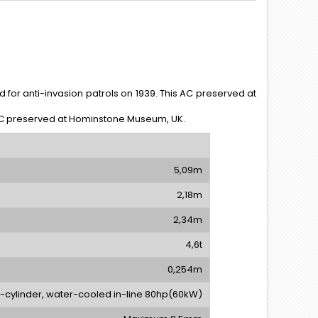
for anti-invasion patrols on 1939. This AC preserved at
s AC preserved at Hominstone Museum, UK.
5,09m
2,18m
2,34m
4,6t
0,254m
-cylinder, water-cooled in-line 80hp(60kW)