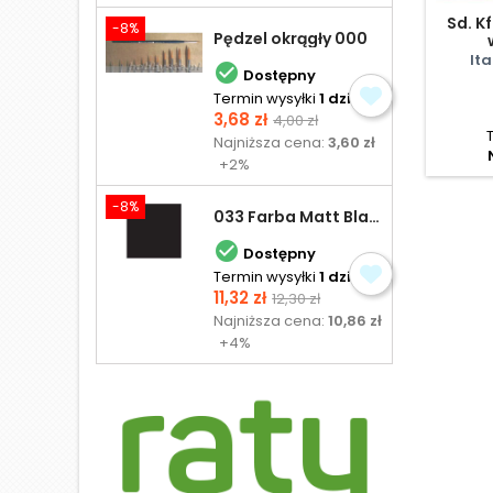
Sd. K
-8%
Pędzel okrągły 000
Ita

Dostępny
Termin wysyłki
1 dzień
Cena
Cena
3,68 zł
4,00 zł
podstawowa
Najniższa cena:
3,60 zł
+2%
-8%
033 Farba Matt Black - olejna

Dostępny
Termin wysyłki
1 dzień
Cena
Cena
11,32 zł
12,30 zł
podstawowa
Najniższa cena:
10,86 zł
+4%