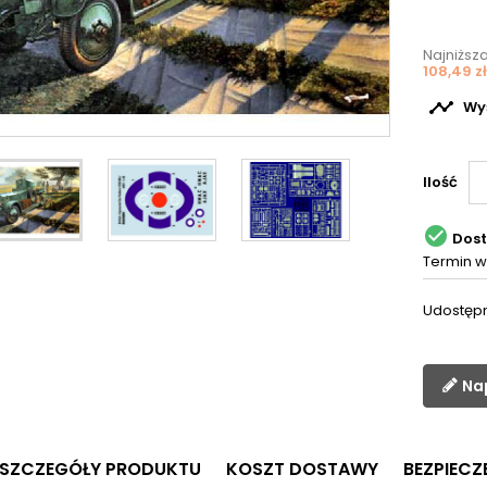
Najniższ
108,49 zł

Wyś
Ilość

Dos
Termin w
Udostępn
Na
SZCZEGÓŁY PRODUKTU
KOSZT DOSTAWY
BEZPIEC