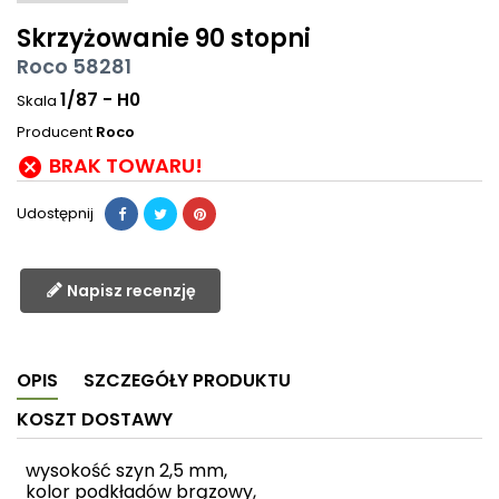
Skrzyżowanie 90 stopni
Roco 58281
1/87 - H0
Skala
Producent
Roco
BRAK TOWARU!

Udostępnij
Napisz recenzję
OPIS
SZCZEGÓŁY PRODUKTU
KOSZT DOSTAWY
wysokość szyn 2,5 mm,
kolor podkładów brązowy,