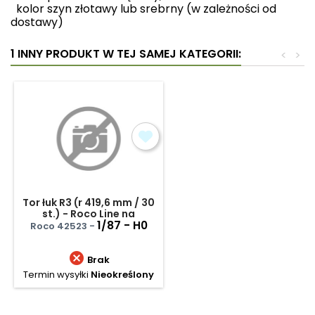
kolor szyn złotawy lub srebrny (w zależności od
dostawy)
1 INNY PRODUKT W TEJ SAMEJ KATEGORII:
<
>
Tor łuk R3 (r 419,6 mm / 30
st.) - Roco Line na
podłożu
1/87 - H0
Roco 42523 -

Brak
Termin wysyłki
Nieokreślony