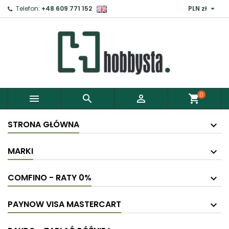

Telefon:
+48 609 771 152
PLN zł
0



shopping_cart
STRONA GŁÓWNA
MARKI
COMFINO - RATY 0%
PAYNOW VISA MASTERCART