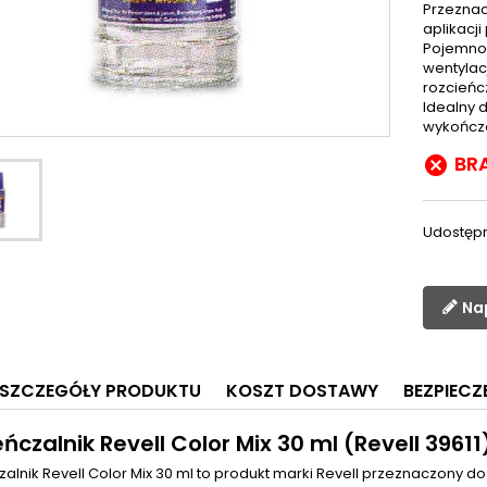
Przeznac
aplikacj
Pojemnoś
wentylac
rozcieńc
Idealny 
wykończ
BR

Udostępn
Na
SZCZEGÓŁY PRODUKTU
KOSZT DOSTAWY
BEZPIEC
ńczalnik Revell Color Mix 30 ml (Revell 39611
alnik Revell Color Mix 30 ml to produkt marki Revell przeznaczony do