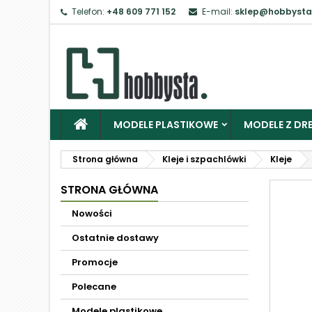
Telefon:
+48 609 771 152
E-mail:
sklep@hobbysta
MODELE PLASTIKOWE
MODELE Z DRE
Strona główna
Kleje i szpachlówki
Kleje
STRONA GŁÓWNA
Nowości
Ostatnie dostawy
Promocje
Polecane
Modele plastikowe