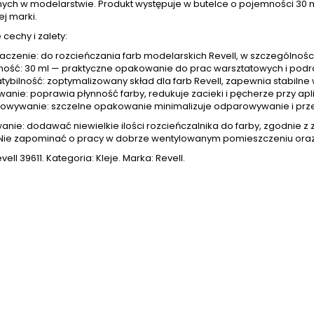
ych w modelarstwie. Produkt występuje w butelce o pojemności 30 ml
ej marki.
cechy i zalety:
aczenie: do rozcieńczania farb modelarskich Revell, w szczególności 
ość: 30 ml — praktyczne opakowanie do prac warsztatowych i podr
ybilność: zoptymalizowany skład dla farb Revell, zapewnia stabilne 
wanie: poprawia płynność farby, redukuje zacieki i pęcherze przy ap
owywanie: szczelne opakowanie minimalizuje odparowywanie i prze
nie: dodawać niewielkie ilości rozcieńczalnika do farby, zgodnie z z
 Nie zapominać o pracy w dobrze wentylowanym pomieszczeniu ora
vell 39611. Kategoria: Kleje. Marka: Revell.