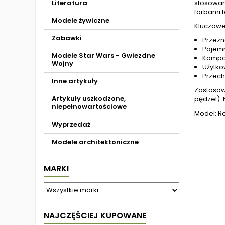
Literatura
stosowan
farbami t
Modele żywiczne
Kluczowe 
Zabawki
Przezn
Pojemn
Modele Star Wars - Gwiezdne
Kompat
Wojny
Użytko
Przech
Inne artykuły
Zastosowa
Artykuły uszkodzone,
pędzel).
niepełnowartościowe
Model: Re
Wyprzedaż
Modele architektoniczne
MARKI
NAJCZĘŚCIEJ KUPOWANE