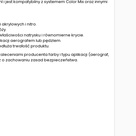
 i jest kompatybilny z systemem Color Mix oraz innymi
akrylowych i nitro.
óży.
właściwości natrysku i równomierne krycie.
likacji aerografem lub pędzlem.
dłuża trwałość produktu.
aleceniami producenta farby i typu aplikacji (aerograf,
z o zachowaniu zasad bezpieczeństwa.