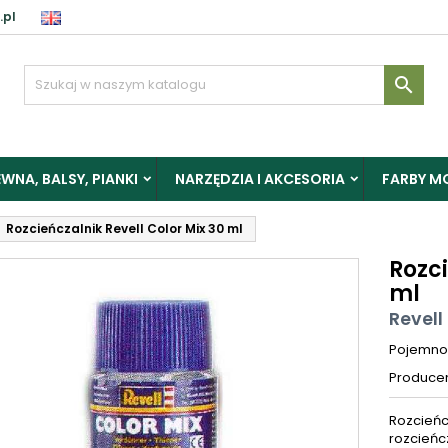
.pl

WNA, BALSY, PIANKI
NARZĘDZIA I AKCESORIA
FARBY M
Rozcieńczalnik Revell Color Mix 30 ml
Rozci
ml
Revell
Pojemno
Produce
Rozcieńc
rozcieńcz