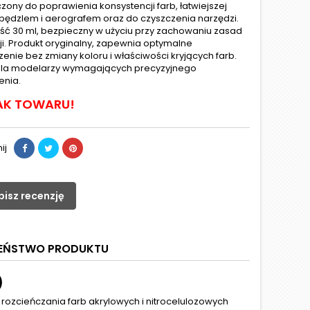
zony do poprawienia konsystencji farb, łatwiejszej
i pędzlem i aerografem oraz do czyszczenia narzędzi.
ć 30 ml, bezpieczny w użyciu przy zachowaniu zasad
ji. Produkt oryginalny, zapewnia optymalne
zenie bez zmiany koloru i właściwości kryjących farb.
dla modelarzy wymagających precyzyjnego
enia.
AK TOWARU!
ij
pisz recenzję
ZEŃSTWO PRODUKTU
)
 rozcieńczania farb akrylowych i nitrocelulozowych