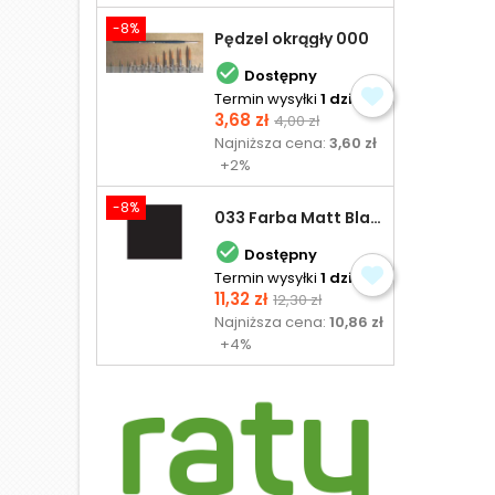
-8%
Pędzel okrągły 000

Dostępny
Termin wysyłki
1 dzień
Cena
Cena
3,68 zł
4,00 zł
podstawowa
Najniższa cena:
3,60 zł
+2%
-8%
033 Farba Matt Black - olejna

Dostępny
Termin wysyłki
1 dzień
Cena
Cena
11,32 zł
12,30 zł
podstawowa
Najniższa cena:
10,86 zł
+4%