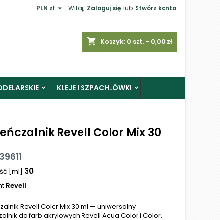

PLN zł
Witaj,
Zaloguj się
lub
Stwórz konto
shopping_cart
Koszyk:
0
szt. - 0,00 zł
ODELARSKIE
KLEJE I SZPACHLÓWKI
eńczalnik Revell Color Mix 30
 39611
30
ść [ml]
nt
Revell
zalnik Revell Color Mix 30 ml — uniwersalny
alnik do farb akrylowych Revell Aqua Color i Color.