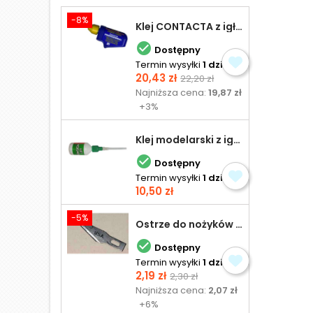
-8%
Klej CONTACTA z igłą do plastiku 25,0 g

Dostępny
Termin wysyłki
1 dzień
Cena
Cena
20,43 zł
22,20 zł
podstawowa
Najniższa cena:
19,87 zł
+3%
Klej modelarski z igłą 30 ml

Dostępny
Termin wysyłki
1 dzień
Cena
10,50 zł
-5%
Ostrze do nożyków Excel

Dostępny
Termin wysyłki
1 dzień
Cena
Cena
2,19 zł
2,30 zł
podstawowa
Najniższa cena:
2,07 zł
+6%