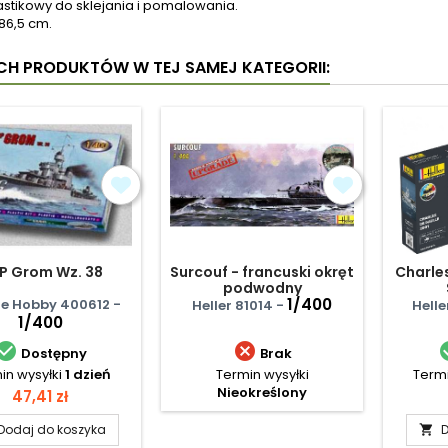
astikowy do sklejania i pomalowania.
86,5 cm.
YCH PRODUKTÓW W TEJ SAMEJ KATEGORII:
P Grom Wz. 38
Surcouf - francuski okręt
Charles
podwodny
1/400
e Hobby 400612 -
Heller 81014 -
Helle
1/400


Dostępny
Brak
in wysyłki
1 dzień
Termin wysyłki
Termi
Nieokreślony
Cena
47,41 zł
Dodaj do koszyka
D
