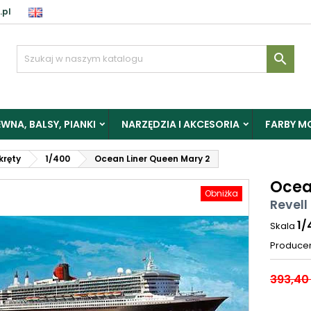
.pl

WNA, BALSY, PIANKI
NARZĘDZIA I AKCESORIA
FARBY M
okręty
1/400
Ocean Liner Queen Mary 2
Ocea
Obniżka
Revell
1/
Skala
Produce
393,40 