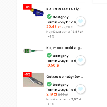
-8%
Klej CONTACTA z igłą do plastiku 25,0 g

Dostępny
Termin wysyłki
1 dzień
Cena
Cena
20,43 zł
22,20 zł
podstawowa
Najniższa cena:
19,87 zł
+3%
Klej modelarski z igłą 30 ml

Dostępny
Termin wysyłki
1 dzień
Cena
10,50 zł
-5%
Ostrze do nożyków Excel

Dostępny
Termin wysyłki
1 dzień
Cena
Cena
2,19 zł
2,30 zł
podstawowa
Najniższa cena:
2,07 zł
+6%