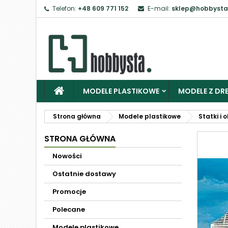
Telefon:
+48 609 771 152
E-mail:
sklep@hobbysta
MODELE PLASTIKOWE
MODELE Z DRE
Strona główna
Modele plastikowe
Statki i 
STRONA GŁÓWNA
Nowości
Ostatnie dostawy
Promocje
Polecane
Modele plastikowe