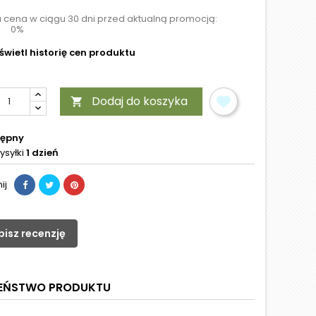
a cena w ciągu 30 dni przed aktualną promocją:
0%
wietl historię cen produktu
Dodaj do koszyka

tępny
ysyłki
1 dzień
ij
pisz recenzję
ZEŃSTWO PRODUKTU