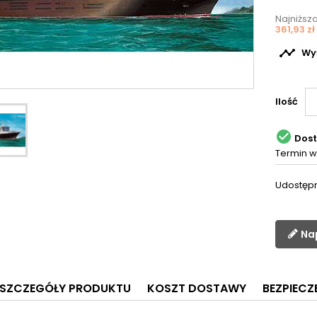
Najniższ
361,93 zł

Wyś
Ilość

Dos
Termin w
Udostępn
Na
SZCZEGÓŁY PRODUKTU
KOSZT DOSTAWY
BEZPIEC