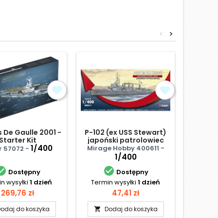
<
>
 De Gaulle 2001 -
P-102 (ex USS Stewart)
Torped
Starter Kit
japoński patrolowiec
Germa
1/400
Mirage Hobby 400611 -
Mirage
r 57072 -
1/400


Dostępny
Dostępny
n wysyłki
1 dzień
Termin wysyłki
1 dzień
Term
Cena
Cena
269,76 zł
47,41 zł
odaj do koszyka
Dodaj do koszyka
D

