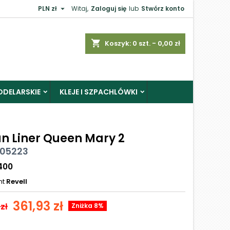

PLN zł
Witaj,
Zaloguj się
lub
Stwórz konto
shopping_cart
Koszyk:
0
szt. - 0,00 zł
ODELARSKIE
KLEJE I SZPACHLÓWKI
n Liner Queen Mary 2
 05223
400
nt
Revell
361,93 zł
zł
Zniżka 8%