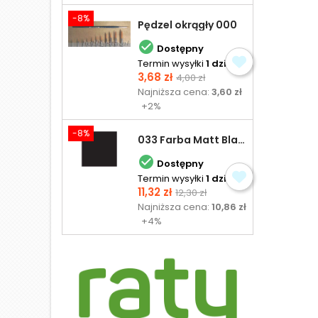
-8%
Pędzel okrągły 000

Dostępny
Termin wysyłki
1 dzień
Cena
Cena
3,68 zł
4,00 zł
podstawowa
Najniższa cena:
3,60 zł
+2%
-8%
033 Farba Matt Black - olejna

Dostępny
Termin wysyłki
1 dzień
Cena
Cena
11,32 zł
12,30 zł
podstawowa
Najniższa cena:
10,86 zł
+4%