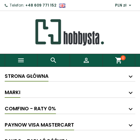

Telefon:
+48 609 771 152
PLN zł
0



shopping_cart
STRONA GŁÓWNA
MARKI
COMFINO - RATY 0%
PAYNOW VISA MASTERCART