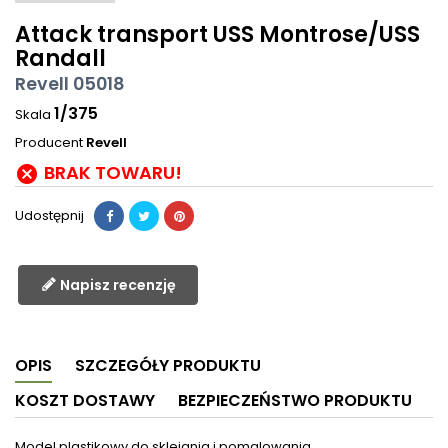
Attack transport USS Montrose/USS
Randall
Revell 05018
1/375
Skala
Producent
Revell
BRAK TOWARU!

Udostępnij
Napisz recenzję
OPIS
SZCZEGÓŁY PRODUKTU
KOSZT DOSTAWY
BEZPIECZEŃSTWO PRODUKTU
Model plastikowy do sklejania i pomalowania.