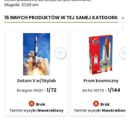
Długość: 37,00 cm.
16 INNYCH PRODUKTÓW W TEJ SAMEJ KATEGORII:
>
<
Saturn V w/Skylab
Prom kosmiczny
1/72
1/144
Dragon 11021 -
Airfix 10170 -


Brak
Brak
Termin wysyłki
Nieokreślony
Termin wysyłki
Nieokreślony