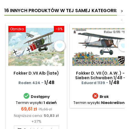
16 INNYCH PRODUKTÓW W TEJ SAMEJ KATEGORII:
>
<
Obniżka
-8%
Fokker D.VII Alb (late)
Fokker D. VII (O. A.W. ) -
Sieben Schwaben 1/48 -
1/48
samolot
1/48
Roden 424 -
Eduard 1139 -


Dostępny
Brak
Termin wysyłki
1 dzień
Termin wysyłki
Nieokreślony
Cena
Cena
69,61 zł
75,66 zł
Najniższa cena:
50,83 zł
podstawowa
+37%