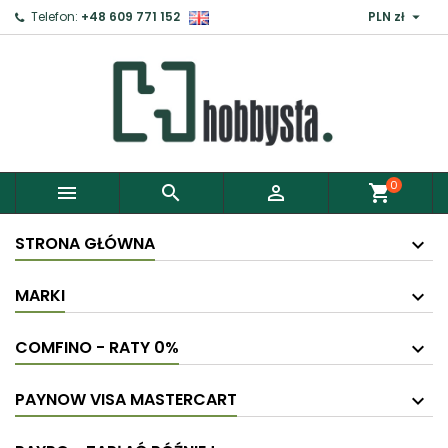

Telefon:
+48 609 771 152
PLN zł
0



shopping_cart
STRONA GŁÓWNA
MARKI
COMFINO - RATY 0%
PAYNOW VISA MASTERCART