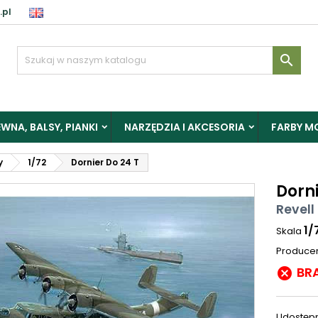
.pl

WNA, BALSY, PIANKI
NARZĘDZIA I AKCESORIA
FARBY M
y
1/72
Dornier Do 24 T
Dorni
Revell
1/
Skala
Produce
BR

Udostępn