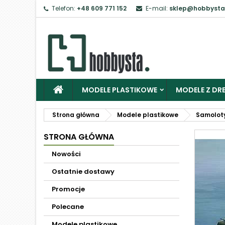
Telefon:
+48 609 771 152
E-mail:
sklep@hobbysta
MODELE PLASTIKOWE
MODELE Z DRE
Strona główna
Modele plastikowe
Samolot
STRONA GŁÓWNA
Nowości
Ostatnie dostawy
Promocje
Polecane
Modele plastikowe