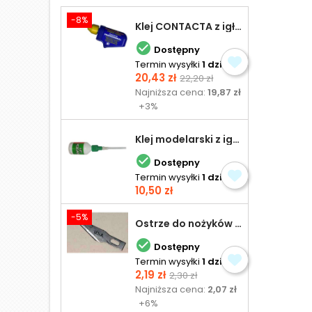
-8%
Klej CONTACTA z igłą do plastiku 25,0 g

Dostępny
Termin wysyłki
1 dzień
Cena
Cena
20,43 zł
22,20 zł
podstawowa
Najniższa cena:
19,87 zł
+3%
Klej modelarski z igłą 30 ml

Dostępny
Termin wysyłki
1 dzień
Cena
10,50 zł
-5%
Ostrze do nożyków Excel

Dostępny
Termin wysyłki
1 dzień
Cena
Cena
2,19 zł
2,30 zł
podstawowa
Najniższa cena:
2,07 zł
+6%