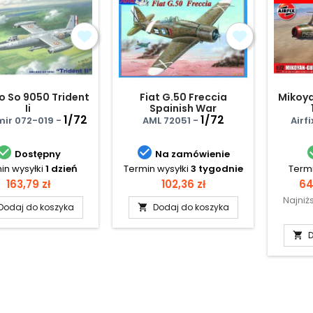
o So 9050 Trident
Fiat G.50 Freccia
Mikoya
Ii
Spainish War
1/72
1/72
mir 072-019 -
AML 72051 -
Airf


Dostępny
Na zamówienie
in wysyłki
1 dzień
Termin wysyłki
3 tygodnie
Termi
Cena
Cena
Ce
163,79 zł
102,36 zł
64
Najniż
Dodaj do koszyka
Dodaj do koszyka

D
