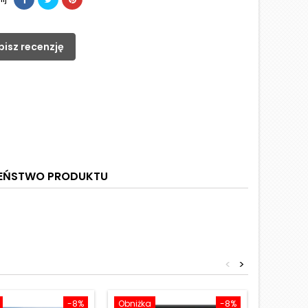
pisz recenzję
ZEŃSTWO PRODUKTU
<
>
-8%
Obniżka
-8%