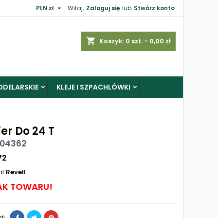

PLN zł
Witaj,
Zaloguj się
lub
Stwórz konto
shopping_cart
Koszyk:
0
szt. - 0,00 zł
ODELARSKIE
KLEJE I SZPACHLÓWKI
er Do 24 T
 04362
72
nt
Revell
AK TOWARU!
ij