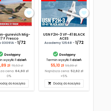
n-gurevich Mig-
USN F2H-3 VF-41 BLACK
Torn
17 F Fresco
ACES
Sq
1/72
1/72
A
ix 03091A -
Academy 12548 -
Hasega


Dostępny
Dostępny
n wysyłki
1 dzień
Termin wysyłki
1 dzień
Te
N
na
Cena
Cena
Cena
,89 zł
55,10 zł
70,53 zł
59,89 zł
sza cena:
64,60 zł
Najniższa cena:
52,62 zł
podstawowa
podstawowa
0%
+5%
odaj do koszyka
Dodaj do koszyka
