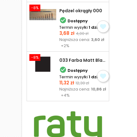
-8%
Pędzel okrągły 000

Dostępny
Termin wysyłki
1 dzień
Cena
Cena
3,68 zł
4,00 zł
podstawowa
Najniższa cena:
3,60 zł
+2%
-8%
033 Farba Matt Black - olejna

Dostępny
Termin wysyłki
1 dzień
Cena
Cena
11,32 zł
12,30 zł
podstawowa
Najniższa cena:
10,86 zł
+4%