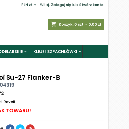

PLN zł
Witaj,
Zaloguj się
lub
Stwórz konto
shopping_cart
Koszyk:
0
szt. - 0,00 zł
ODELARSKIE
KLEJE I SZPACHLÓWKI
oi Su-27 Flanker-B
 04319
72
nt
Revell
AK TOWARU!
ij