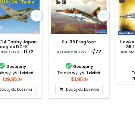
/D4 Tabby Japan
Su-39 Frogfoot
Hawker
ouglas DC-3
GR.1
1/72
1/72
at
el 72175 -
Art Model 7217 -
Ark Mo


Dostępny
Dostępny
in wysyłki
1 dzień
Termin wysyłki
1 dzień
T
N
Cena
Cena
139,85 zł
151,95 zł
Dodaj do koszyka
Dodaj do koszyka
