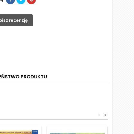
pisz recenzję
ZEŃSTWO PRODUKTU
<
>