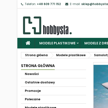
Telefon:
+48 609 771 152
E-mail:
sklep@hobbysta
MODELE PLASTIKOWE
MODELE Z DRE
Strona główna
Modele plastikowe
Samolot
STRONA GŁÓWNA
Nowości
Ostatnie dostawy
Promocje
Polecane
Modele plastikowe