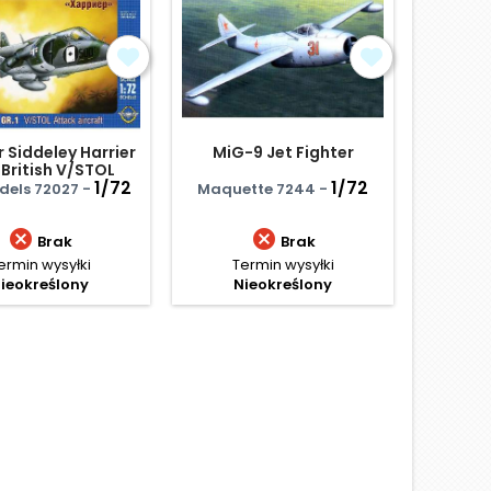
 Siddeley Harrier
MiG-9 Jet Fighter
Me-262
 British V/STOL
tack aircraft
1/72
1/72
dels 72027 -
Maquette 7244 -
Mister


Brak
Brak
ermin wysyłki
Termin wysyłki
Term
ieokreślony
Nieokreślony
D
