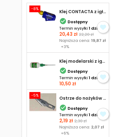
-8%
Klej CONTACTA z igłą do plastiku 25,0 g

Dostępny
Termin wysyłki
1 dzień
Cena
Cena
20,43 zł
22,20 zł
podstawowa
Najniższa cena:
19,87 zł
+3%
Klej modelarski z igłą 30 ml

Dostępny
Termin wysyłki
1 dzień
Cena
10,50 zł
-5%
Ostrze do nożyków Excel

Dostępny
Termin wysyłki
1 dzień
Cena
Cena
2,19 zł
2,30 zł
podstawowa
Najniższa cena:
2,07 zł
+6%