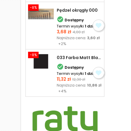
-8%
Pędzel okrągły 000

Dostępny
Termin wysyłki
1 dzień
Cena
Cena
3,68 zł
4,00 zł
podstawowa
Najniższa cena:
3,60 zł
+2%
-8%
033 Farba Matt Black - olejna

Dostępny
Termin wysyłki
1 dzień
Cena
Cena
11,32 zł
12,30 zł
podstawowa
Najniższa cena:
10,86 zł
+4%