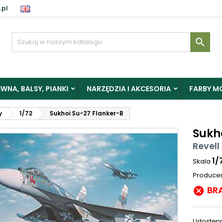
.pl

WNA, BALSY, PIANKI
NARZĘDZIA I AKCESORIA
FARBY M
y
1/72
Sukhoi Su-27 Flanker-B
Sukh
Revell
1/
Skala
Produce
BR

Udostępn