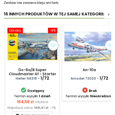
Zestaw nie zawiera kleju ani farb.
16 INNYCH PRODUKTÓW W TEJ SAMEJ KATEGORII:
>
<
Obniżka
-8%
Dc-6a/B Super
An-10a
Cloudmaster Af - Starter
Kit
1/72
1/72
Heller 56315 -
Amodel 72020 -


Dostępny
Brak
Termin wysyłki
1 dzień
Termin wysyłki
Nieokreślony
Cena
Cena
164,58 zł
178,89 zł
Najniższa cena:
166,41 zł
-1%
podstawowa