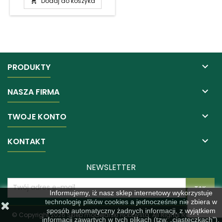
Dodaj do koszyka


PRODUKTY

NASZA FIRMA

TWOJE KONTO

KONTAKT
NEWSLETTER
Informujemy, iż nasz sklep internetowy wykorzystuje
technologię plików cookies a jednocześnie nie zbiera w
sposób automatyczny żadnych informacji, z wyjątkiem
© Copyright 2026 Sklep modelarski Hobbysta. All Rights Reserved.
informacji zawartych w tych plikach (tzw. „ciasteczkach”).