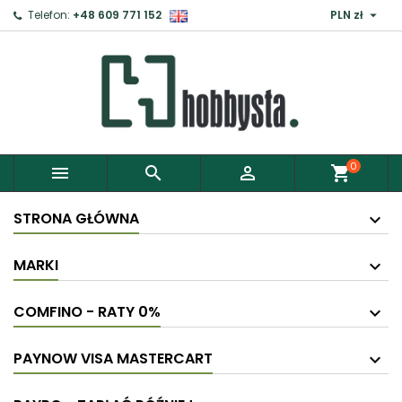

Telefon:
+48 609 771 152
PLN zł
0



shopping_cart
STRONA GŁÓWNA
MARKI
COMFINO - RATY 0%
PAYNOW VISA MASTERCART