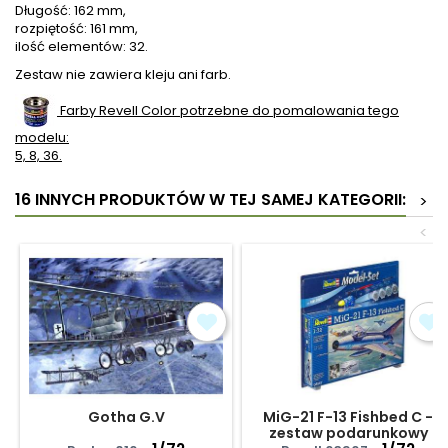
Długość: 162 mm,
rozpiętość: 161 mm,
ilość elementów: 32.
Zestaw nie zawiera kleju ani farb.
Farby Revell Color potrzebne do pomalowania tego
modelu:
5, 8, 36.
16 INNYCH PRODUKTÓW W TEJ SAMEJ KATEGORII:
>
<
Gotha G.V
MiG-21 F-13 Fishbed C -
zestaw podarunkowy