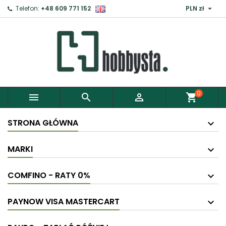

Telefon:
+48 609 771 152
PLN zł
0



shopping_cart
STRONA GŁÓWNA
MARKI
COMFINO - RATY 0%
PAYNOW VISA MASTERCART