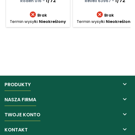
1/72
1/72
Roden 016 -
Revell 63967 -


Brak
Brak
Termin wysyłki
Nieokreślony
Termin wysyłki
Nieokreślony

PRODUKTY

NASZA FIRMA

TWOJE KONTO

KONTAKT