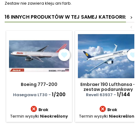
Zestaw nie zawiera kleju ani farb.
16 INNYCH PRODUKTÓW W TEJ SAMEJ KATEGORII:
>
<
Boeing 777-200
Embraer 190 Lufthansa -
zestaw podarunkowy
1/200
1/144
Hasegawa LT30 -
Revell 63937 -


Brak
Brak
Termin wysyłki
Nieokreślony
Termin wysyłki
Nieokreślony