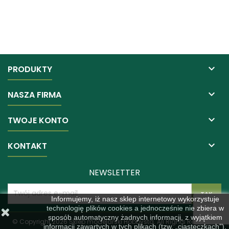

PRODUKTY

NASZA FIRMA

TWOJE KONTO

KONTAKT
NEWSLETTER
Informujemy, iż nasz sklep internetowy wykorzystuje
technologię plików cookies a jednocześnie nie zbiera w
sposób automatyczny żadnych informacji, z wyjątkiem
© Copyright 2026 Sklep modelarski Hobbysta. All Rights Reserved.
informacji zawartych w tych plikach (tzw. „ciasteczkach”).