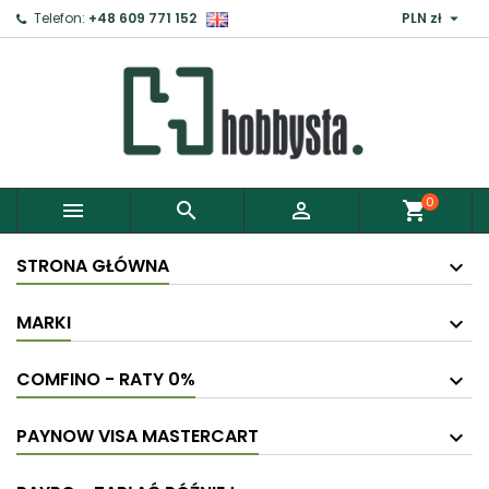

Telefon:
+48 609 771 152
PLN zł
0



shopping_cart
STRONA GŁÓWNA
MARKI
COMFINO - RATY 0%
PAYNOW VISA MASTERCART