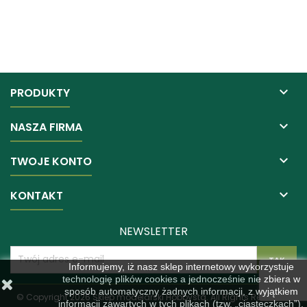

PRODUKTY

NASZA FIRMA

TWOJE KONTO

KONTAKT
NEWSLETTER
Informujemy, iż nasz sklep internetowy wykorzystuje
technologię plików cookies a jednocześnie nie zbiera w
sposób automatyczny żadnych informacji, z wyjątkiem
© Copyright 2026 Sklep modelarski Hobbysta. All Rights Reserved.
informacji zawartych w tych plikach (tzw. „ciasteczkach”).