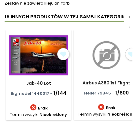
Zestaw nie zawiera kleju ani farb.
16 INNYCH PRODUKTÓW W TEJ SAMEJ KATEGORII:
>
<
Airbus A380 1st Flight
Jak-40 Lot
1/800
1/144
Heller 79845 -
Bigmodel 1440017 -


Brak
Brak
Termin wysyłki
Nieokreślony
Termin wysyłki
Nieokreślony