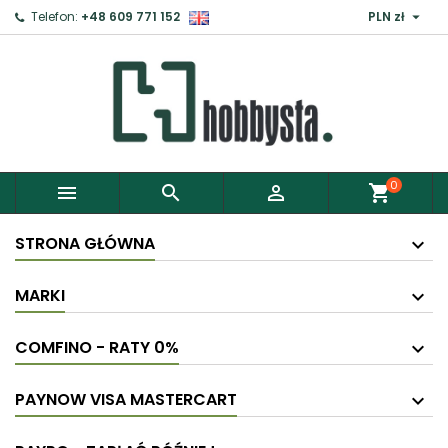

Telefon:
+48 609 771 152
PLN zł
0



shopping_cart
STRONA GŁÓWNA
MARKI
COMFINO - RATY 0%
PAYNOW VISA MASTERCART