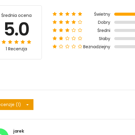
Świetny
Średnia ocena
5.0
Dobry
Średni
Słaby
Beznadziejny
1 Recenzja
cenzje (1)
jarek