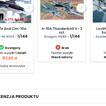
7e And Cim-10a
A-10A Thunderbolt II - 2
Lockh
szt.
Su
1/144
1/144
-M 14013 -
Dragon 4586 -
Acade


Dostępny
Brak
in wysyłki
1 dzień
Termin wysyłki
T
Nieokreślony
N
Cena
157,60 zł
Dodaj do koszyka
CENZJA PRODUKTU