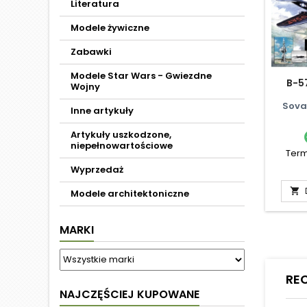
Literatura
Modele żywiczne
Zabawki
Modele Star Wars - Gwiezdne
B-5
Wojny
Sova
Inne artykuły
Artykuły uszkodzone,
niepełnowartościowe
Term
Wyprzedaż

Modele architektoniczne
MARKI
RE
NAJCZĘŚCIEJ KUPOWANE