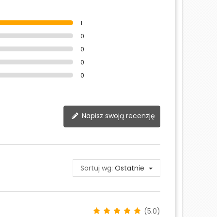
1
0
0
0
0
Napisz swoją recenzję
Sortuj wg:
Ostatnie
(5.0)