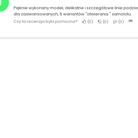
J
Pięknie wykonany model, delikatne i szczegółowe linie podział
dla zaawansowanych, 5 wariantów "otwierania " samolotu.
Czy ta recenzja była pomocna?
0
0
0