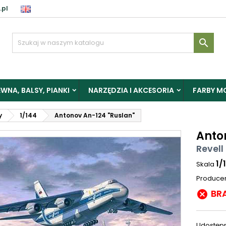
.pl

WNA, BALSY, PIANKI
NARZĘDZIA I AKCESORIA
FARBY M
y
1/144
Antonov An-124 "Ruslan"
Anto
Revell
1/
Skala
Produce
BR

Udostępn