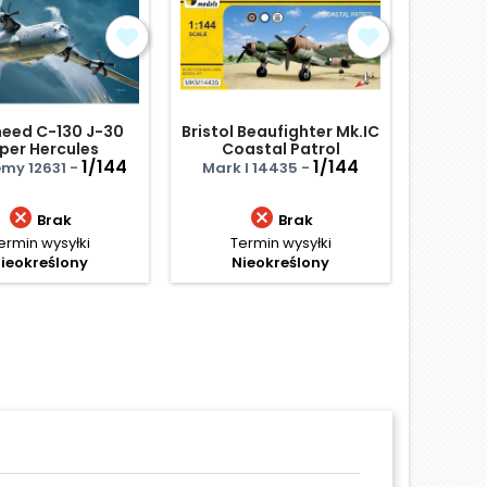
eed C-130 J-30
Bristol Beaufighter Mk.IC
Su-35
per Hercules
Coastal Patrol
Fla
1/144
1/144
my 12631 -
Mark I 14435 -
Drago


Brak
Brak
ermin wysyłki
Termin wysyłki
Te
ieokreślony
Nieokreślony
N