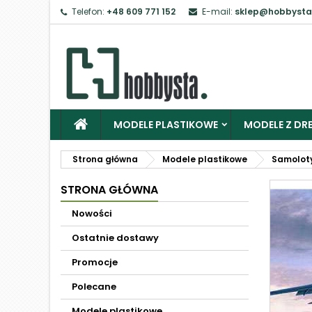
Telefon:
+48 609 771 152
E-mail:
sklep@hobbysta
MODELE PLASTIKOWE
MODELE Z DRE
Strona główna
Modele plastikowe
Samolot
STRONA GŁÓWNA
Nowości
Ostatnie dostawy
Promocje
Polecane
Modele plastikowe