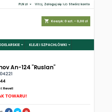

PLN zł
Witaj,
Zaloguj się
lub
Stwórz konto
shopping_cart
Koszyk:
0
szt. - 0,00 zł
ODELARSKIE
KLEJE I SZPACHLÓWKI
nov An-124 "Ruslan"
 04221
144
nt
Revell
AK TOWARU!
ij