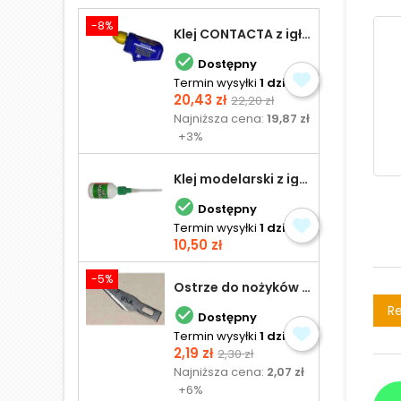
-8%
Klej CONTACTA z igłą do plastiku 25,0 g

Dostępny
Termin wysyłki
1 dzień
Cena
Cena
20,43 zł
22,20 zł
podstawowa
Najniższa cena:
19,87 zł
+3%
Klej modelarski z igłą 30 ml

Dostępny
Termin wysyłki
1 dzień
Cena
10,50 zł
-5%
Ostrze do nożyków Excel
Re

Dostępny
Termin wysyłki
1 dzień
Cena
Cena
2,19 zł
2,30 zł
podstawowa
Najniższa cena:
2,07 zł
+6%