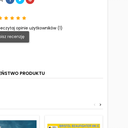
eczytaj opinie użytkowników (1)
isz recenzję
ZEŃSTWO PRODUKTU
<
>