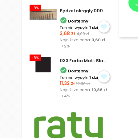
-8%
Pędzel okrągły 000

Dostępny
Termin wysyłki
1 dzień
Cena
Cena
3,68 zł
4,00 zł
podstawowa
Najniższa cena:
3,60 zł
+2%
-8%
033 Farba Matt Black - olejna

Dostępny
Termin wysyłki
1 dzień
Cena
Cena
11,32 zł
12,30 zł
podstawowa
Najniższa cena:
10,86 zł
+4%