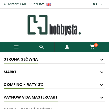

Telefon:
+48 609 771 152
PLN zł
0



shopping_cart
STRONA GŁÓWNA
MARKI
COMFINO - RATY 0%
PAYNOW VISA MASTERCART