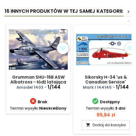
16 INNYCH PRODUKTÓW W TEJ SAMEJ KATEGORII:
>
<
Grumman SHU-16B ASW
Sikorsky H-34 'us &
Albatross - łódź latająca
Canadian Service'
1/144
1/144
Amodel 1403 -
Mark I 144145 -


Brak
Dostępny
Termin wysyłki
Nieokreślony
Termin wysyłki
3 dni
Cena
99,84 zł
Dodaj do koszyka
