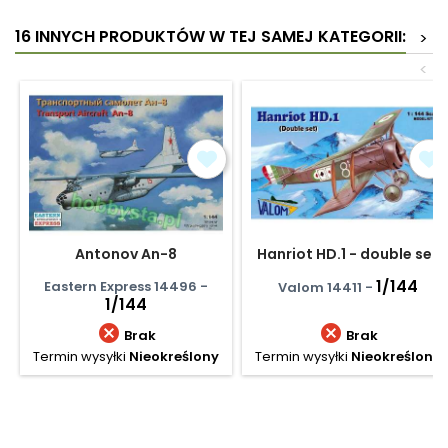
16 INNYCH PRODUKTÓW W TEJ SAMEJ KATEGORII:
>
<
Antonov An-8
Hanriot HD.1 - double set
1/144
Eastern Express 14496 -
Valom 14411 -
1/144


Brak
Brak
Termin wysyłki
Nieokreślony
Termin wysyłki
Nieokreślony