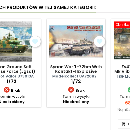
YCH PRODUKTÓW W TEJ SAMEJ KATEGORII:
Obniżka
an Ground Self
Syrian War T-72bm With
Fv4
se Force (Jgsdf)
Kontakt-1 Explosive
Mk.Viib
Type 10
Reactive Armor Main B
 of Valor 873013A -
Modelcollect UA72082 -
IBG Mo
1/72
1/72


Brak
Brak
Termin wysyłki
Termin wysyłki
Termi
Nieokreślony
Nieokreślony
C
68
Najniż
D
