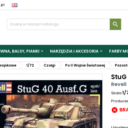
.pl

WNA, BALSY, PIANKI
NARZĘDZIA I AKCESORIA
FARBY M
wojskowe
1/72
Czołgi
Po II Wojnie Światowej
Pozost
StuG 
Revell
1/
Skala
Produce
BR

Udostępn