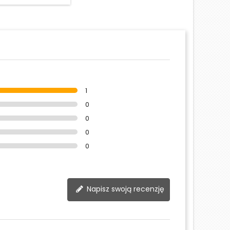
1
0
0
0
0
Napisz swoją recenzję