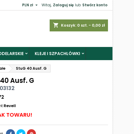

PLN zł
Witaj,
Zaloguj się
lub
Stwórz konto
shopping_cart
Koszyk:
0
szt. - 0,00 zł
ODELARSKIE
KLEJE I SZPACHLÓWKI
ałe
StuG 40 Ausf. G
40 Ausf. G
 03132
72
nt
Revell
AK TOWARU!
ij