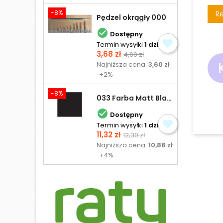
-8%
Re
Pędzel okrągły 000

Dostępny
Termin wysyłki
1 dzień
Cena
Cena
3,68 zł
4,00 zł
podstawowa
Najniższa cena:
3,60 zł
+2%
-8%
033 Farba Matt Black - olejna

Dostępny
Termin wysyłki
1 dzień
Cena
Cena
11,32 zł
12,30 zł
podstawowa
Najniższa cena:
10,86 zł
+4%