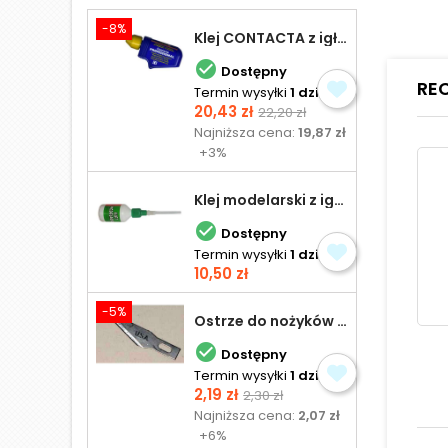
-8%
Klej CONTACTA z igłą do plastiku 25,0 g

Dostępny
RE
Termin wysyłki
1 dzień
Cena
Cena
20,43 zł
22,20 zł
podstawowa
Najniższa cena:
19,87 zł
+3%
Klej modelarski z igłą 30 ml

Dostępny
Termin wysyłki
1 dzień
Cena
10,50 zł
-5%
Ostrze do nożyków Excel

Dostępny
Termin wysyłki
1 dzień
Cena
Cena
2,19 zł
2,30 zł
podstawowa
Najniższa cena:
2,07 zł
+6%