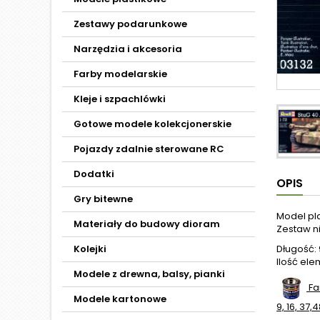
Zestawy podarunkowe
Narzędzia i akcesoria
Farby modelarskie
Kleje i szpachlówki
Gotowe modele kolekcjonerskie
Pojazdy zdalnie sterowane RC
Dodatki
OPIS
Gry bitewne
Model pl
Materiały do budowy dioram
Zestaw ni
Kolejki
Długość: 
Ilość ele
Modele z drewna, balsy, pianki
Fa
Modele kartonowe
9, 16, 37,4