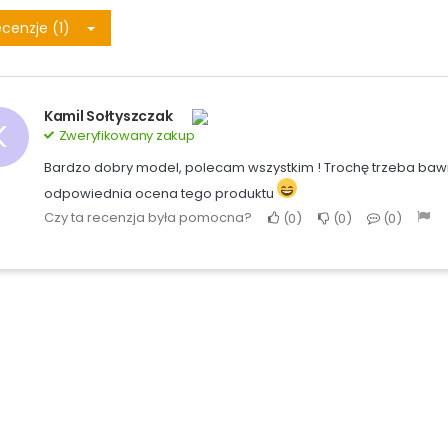
cenzje (1)
Kamil Sołtyszczak
K
Zweryfikowany zakup
Bardzo dobry model, polecam wszystkim ! Trochę trzeba bawić si
odpowiednia ocena tego produktu
Czy ta recenzja była pomocna?
0
0
0