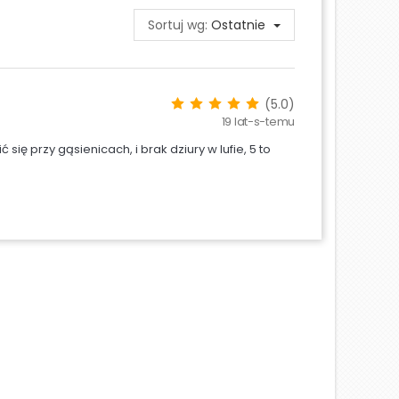
Sortuj wg:
Ostatnie
(5.0)
19 lat-s-temu
ę przy gąsienicach, i brak dziury w lufie, 5 to