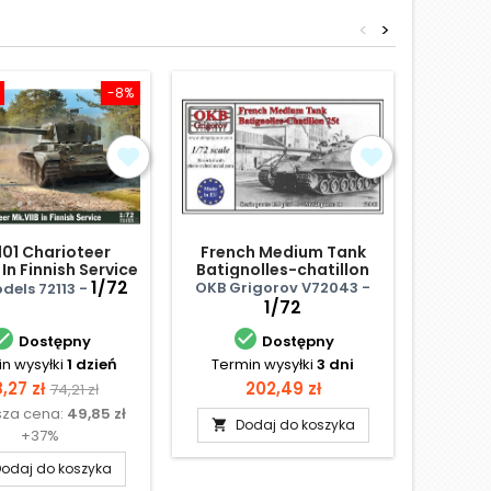
<
>
-8%
101 Charioteer
French Medium Tank
Amx 1
 In Finnish Service
Batignolles-chatillon
1/72
25t
OKB Grigorov V72043 -
dels 72113 -
Hell
1/72


Dostępny
Dostępny
n wysyłki
1 dzień
Termin wysyłki
3 dni
Te
N
ena
Cena
Cena
,27 zł
202,49 zł
74,21 zł
sza cena:
49,85 zł
podstawowa
Dodaj do koszyka

+37%
odaj do koszyka