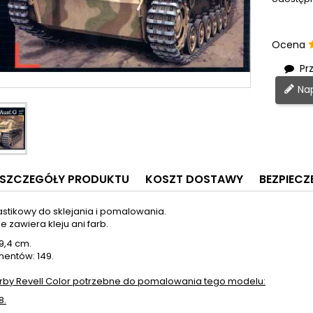
Ocena
Prz
Nap
SZCZEGÓŁY PRODUKTU
KOSZT DOSTAWY
BEZPIEC
astikowy do sklejania i pomalowania.
e zawiera kleju ani farb.
9,4 cm.
mentów: 149.
rby Revell Color potrzebne do pomalowania tego modelu:
8.