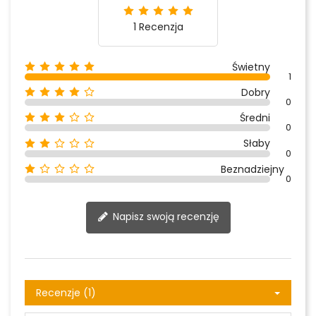
1 Recenzja
Świetny
1
Dobry
0
Średni
0
Słaby
0
Beznadziejny
0
Napisz swoją recenzję
Recenzje (1)