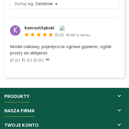
Sortuj wg:
Ostatnie
Konrad Dębski
K
(5.0)
19 lat-s-temu
Model ciekawy, pojedyncze ogniwa gąsienic; ogóle
prosty do sklejenia
0
0
0

PRODUKTY

NASZA FIRMA

TWOJE KONTO