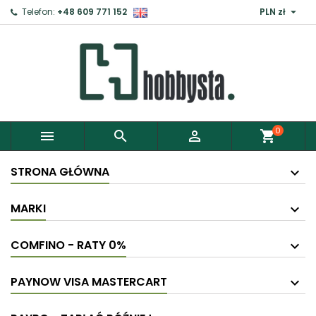

Telefon:
+48 609 771 152
PLN zł
0



shopping_cart
STRONA GŁÓWNA
MARKI
COMFINO - RATY 0%
PAYNOW VISA MASTERCART