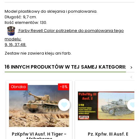
Model plastikowy do sklejania i pomalowania.
Długość: 9,7 cm.
Ilość elementów: 130.
Farby Revell Color potrzebne do pomalowania tego
modelu:
9, 16, 37,48.
Zestaw nie zawiera kleju ani farb.
16 INNYCH PRODUKTÓW W TEJ SAMEJ KATEGORII:
>
<
Obniżka
-8%
PzKpfw VI Ausf. H Tiger -
Pz. Kpfw. III Ausf. E