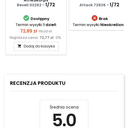
Afrikakorps
1/72
1/72
Revell 03262 -
Attack 72826 -


Dostępny
Brak
Termin wysyłki
1 dzień
Termin wysyłki
Nieokreślony
Cena
Cena
72,89 zł
79,22 zł
Najniższa cena:
72,77 zł
0%
podstawowa
Dodaj do koszyka

RECENZJA PRODUKTU
Średnia ocena
5.0