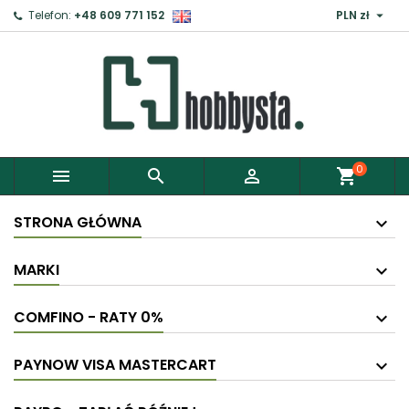

Telefon:
+48 609 771 152
PLN zł
0



shopping_cart
STRONA GŁÓWNA
MARKI
COMFINO - RATY 0%
PAYNOW VISA MASTERCART