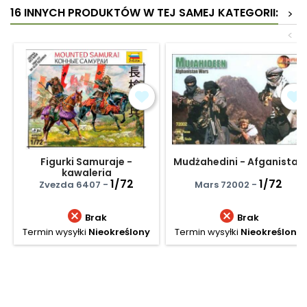
16 INNYCH PRODUKTÓW W TEJ SAMEJ KATEGORII:
>
<
Figurki Samuraje -
Mudżahedini - Afganistan
kawaleria
1/72
1/72
Zvezda 6407 -
Mars 72002 -


Brak
Brak
Termin wysyłki
Nieokreślony
Termin wysyłki
Nieokreślony