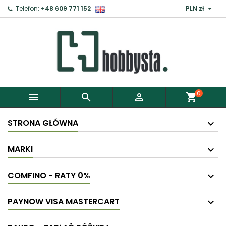

Telefon:
+48 609 771 152
PLN zł
0



shopping_cart
STRONA GŁÓWNA
MARKI
COMFINO - RATY 0%
PAYNOW VISA MASTERCART