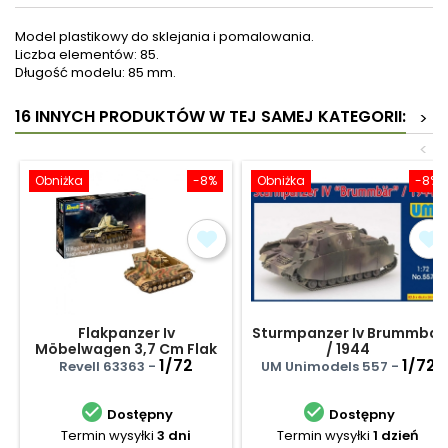
Model plastikowy do sklejania i pomalowania.
Liczba elementów: 85.
Długość modelu: 85 mm.
16 INNYCH PRODUKTÓW W TEJ SAMEJ KATEGORII:
>
<
Obniżka
-8%
Obniżka
-8%
Flakpanzer Iv
Sturmpanzer Iv Brummbar
Möbelwagen 3,7 Cm Flak
/ 1944
43 - zestaw podarunkowy
1/72
1/72
Revell 63363 -
UM Unimodels 557 -


Dostępny
Dostępny
Termin wysyłki
3 dni
Termin wysyłki
1 dzień