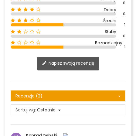
0
Dobry
0
Średni
1
Słaby
0
Beznadziejny
1
Napisz swoją recenzję
Recenzje (2)
Sortuj wg:
Ostatnie
Konrad Dębski