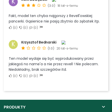
K
(3.0)
18 lat-s-temu
Fakt, model ten chyba najgorszy z Revell'owskiej
pancerki. Gąsienice nie pasją zbytnio do zębatek itp.
0
0
0
Krzysztof Bednarski
K
(1.0)
20 lat-s-temu
Ten model wydaje się być wyprodukowany przez
jakiegoś no name'a a nie przez revell ! Nie polecam.
Niedokładny, brak szczegółów itd.
0
0
0

PRODUKTY