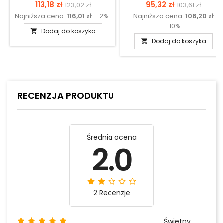
Cena
Cena
Cena
Cena
113,18 zł
95,32 zł
123,02 zł
103,61 zł
Najniższa cena:
116,01 zł
-2%
Najniższa cena:
106,20 zł
podstawowa
podstawow
-10%
Dodaj do koszyka

Dodaj do koszyka

RECENZJA PRODUKTU
Średnia ocena
2.0
2 Recenzje
Świetny