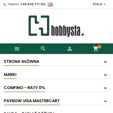

Telefon:
+48 609 771 152
PLN zł
0



shopping_cart
STRONA GŁÓWNA
MARKI
COMFINO - RATY 0%
PAYNOW VISA MASTERCART