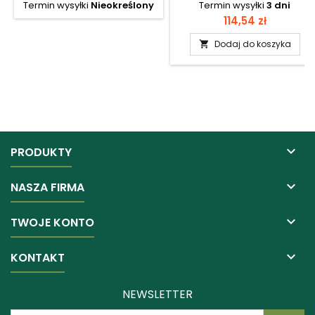
Termin wysyłki
Nieokreślony
Termin wysyłki
3 dni
Cena
114,54 zł
Dodaj do koszyka


PRODUKTY

NASZA FIRMA

TWOJE KONTO

KONTAKT
NEWSLETTER