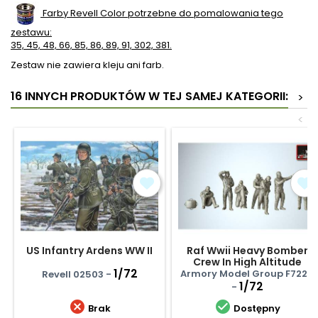
Farby Revell Color potrzebne do pomalowania tego
zestawu:
35, 45, 48, 66, 85, 86, 89, 91, 302, 381.
Zestaw nie zawiera kleju ani farb.
16 INNYCH PRODUKTÓW W TEJ SAMEJ KATEGORII:
>
<
US Infantry Ardens WW II
Raf Wwii Heavy Bomber
Crew In High Altitude
1/72
Outfit, Full Set
Armory Model Group F7224
Revell 02503 -
1/72
-


Brak
Dostępny