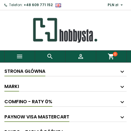

Telefon:
+48 609 771 152
PLN zł
0



shopping_cart
STRONA GŁÓWNA
MARKI
COMFINO - RATY 0%
PAYNOW VISA MASTERCART