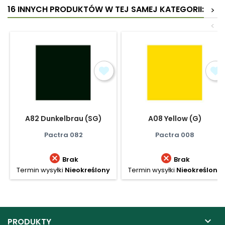
16 INNYCH PRODUKTÓW W TEJ SAMEJ KATEGORII:
>
<
A82 Dunkelbrau (SG)
A08 Yellow (G)
Pactra 082
Pactra 008


Brak
Brak
Termin wysyłki
Nieokreślony
Termin wysyłki
Nieokreślony

PRODUKTY