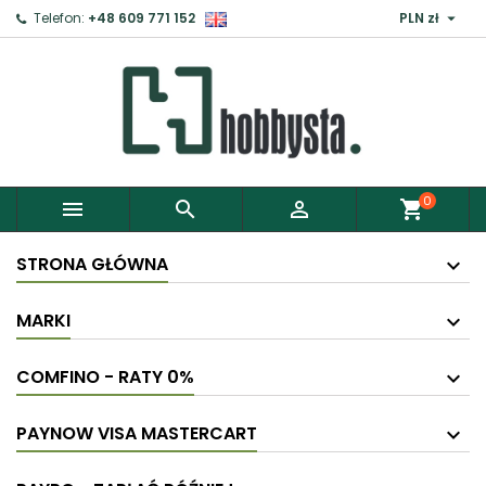

Telefon:
+48 609 771 152
PLN zł
0



shopping_cart
STRONA GŁÓWNA
MARKI
COMFINO - RATY 0%
PAYNOW VISA MASTERCART