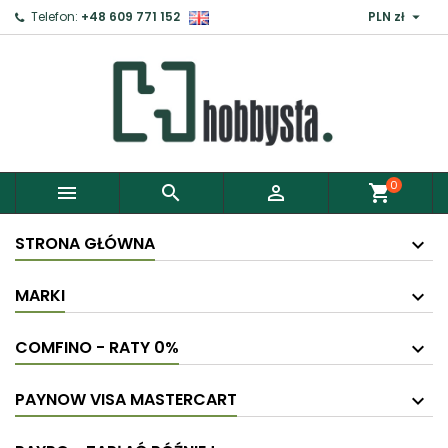

Telefon:
+48 609 771 152
PLN zł
0



shopping_cart
STRONA GŁÓWNA
MARKI
COMFINO - RATY 0%
PAYNOW VISA MASTERCART