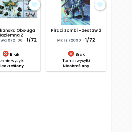
kańska Obsługa
Piraci zombi - zestaw 2
Piecho
Naziemna Z
- Wo
posażeniem
1/72
1/72
wa X72-06 -
Mars 72090 -
Ital


Brak
Brak
ermin wysyłki
Termin wysyłki
Termi
ieokreślony
Nieokreślony
Ce
31,
Najniż
D
