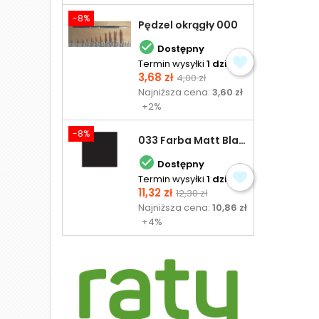
-8%
Pędzel okrągły 000

Dostępny
Termin wysyłki
1 dzień
Cena
Cena
3,68 zł
4,00 zł
podstawowa
Najniższa cena:
3,60 zł
+2%
-8%
033 Farba Matt Black - olejna

Dostępny
Termin wysyłki
1 dzień
Cena
Cena
11,32 zł
12,30 zł
podstawowa
Najniższa cena:
10,86 zł
+4%