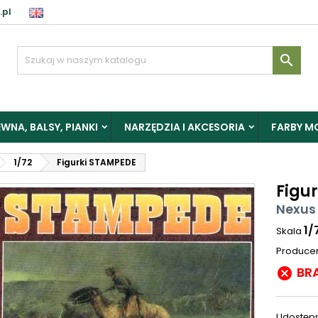
.pl

WNA, BALSY, PIANKI
NARZĘDZIA I AKCESORIA
FARBY M
1/72
Figurki STAMPEDE
Figu
Nexus 
1/
Skala
Produce
BR

Udostępn