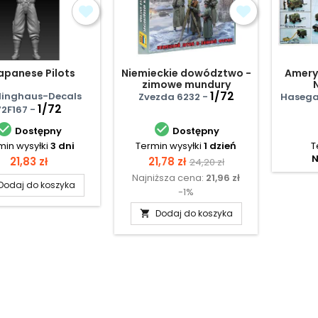
apanese Pilots
Niemieckie dowództwo -
Amery
zimowe mundury
1/72
Wy
inghaus-Decals
Zvezda 6232 -
Hasega
1/72
72F167 -


Dostępny
Dostępny
min wysyłki
3 dni
Termin wysyłki
1 dzień
T
N
Cena
Cena
Cena
21,83 zł
21,78 zł
24,20 zł
Najniższa cena:
21,96 zł
podstawowa
Dodaj do koszyka
-1%
Dodaj do koszyka
