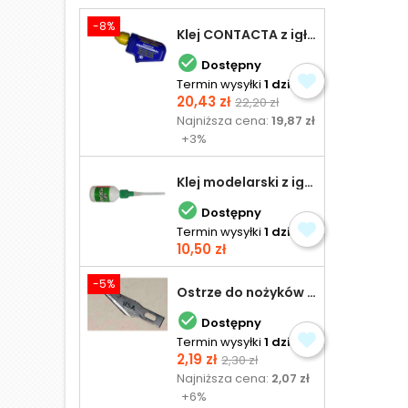
-8%
Klej CONTACTA z igłą do plastiku 25,0 g

Dostępny
Termin wysyłki
1 dzień
Cena
Cena
20,43 zł
22,20 zł
podstawowa
Najniższa cena:
19,87 zł
+3%
Klej modelarski z igłą 30 ml

Dostępny
Termin wysyłki
1 dzień
Cena
10,50 zł
-5%
Ostrze do nożyków Excel

Dostępny
Termin wysyłki
1 dzień
Cena
Cena
2,19 zł
2,30 zł
podstawowa
Najniższa cena:
2,07 zł
+6%