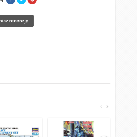
pisz recenzję
<
>
Obniżka