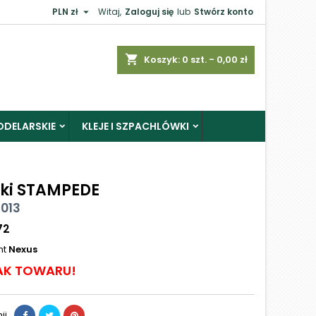

PLN zł
Witaj,
Zaloguj się
lub
Stwórz konto
shopping_cart
Koszyk:
0
szt. - 0,00 zł
ODELARSKIE
KLEJE I SZPACHLÓWKI
rki STAMPEDE
013
72
nt
Nexus
AK TOWARU!
ij