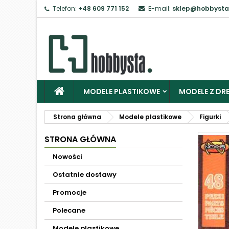
Telefon:
+48 609 771 152
E-mail:
sklep@hobbysta
MODELE PLASTIKOWE
MODELE Z DRE
Strona główna
Modele plastikowe
Figurki
STRONA GŁÓWNA
Nowości
Ostatnie dostawy
Promocje
Polecane
Modele plastikowe