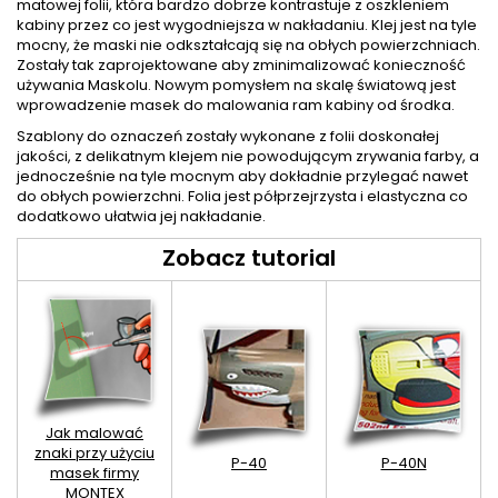
matowej folii, która bardzo dobrze kontrastuje z oszkleniem
kabiny przez co jest wygodniejsza w nakładaniu. Klej jest na tyle
mocny, że maski nie odkształcają się na obłych powierzchniach.
Zostały tak zaprojektowane aby zminimalizować konieczność
używania Maskolu. Nowym pomysłem na skalę światową jest
wprowadzenie masek do malowania ram kabiny od środka.
Szablony do oznaczeń zostały wykonane z folii doskonałej
jakości, z delikatnym klejem nie powodującym zrywania farby, a
jednocześnie na tyle mocnym aby dokładnie przylegać nawet
do obłych powierzchni. Folia jest półprzejrzysta i elastyczna co
dodatkowo ułatwia jej nakładanie.
Zobacz tutorial
Jak malować
znaki przy użyciu
P-40
P-40N
masek firmy
MONTEX