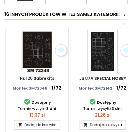
16 INNYCH PRODUKTÓW W TEJ SAMEJ KATEGORII:
>
<
Hs 126 Sabrekits
Ju 87A SPECIAL HOBBY
1/72
1/72
Montex SM72348 -
Montex SM72142 -


Dostępny
Dostępny
Termin wysyłki
3 dni
Termin wysyłki
3 dni
Cena
Cena
13,37 zł
21,26 zł
Dodaj do koszyka
Dodaj do koszyka

