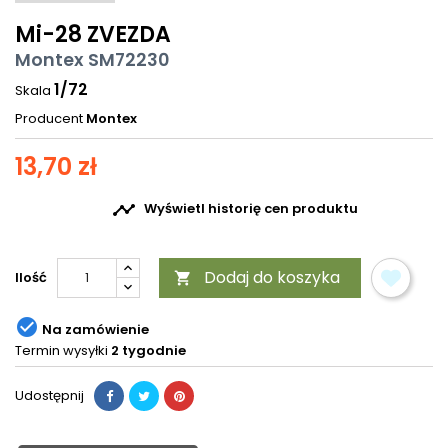
Mi-28 ZVEZDA
Montex SM72230
1/72
Skala
Producent
Montex
13,70 zł

Wyświetl historię cen produktu
Dodaj do koszyka
Ilość


Na zamówienie
Termin wysyłki
2 tygodnie
Udostępnij