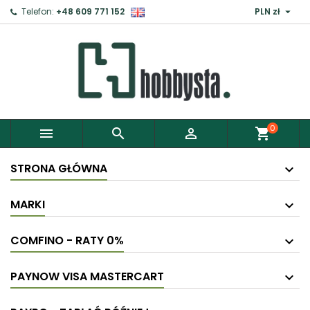

Telefon:
+48 609 771 152
PLN zł
0



shopping_cart
STRONA GŁÓWNA
MARKI
COMFINO - RATY 0%
PAYNOW VISA MASTERCART